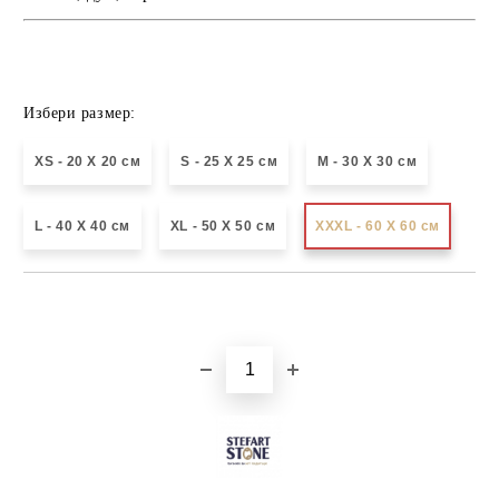
Избери размер:
XS - 20 X 20 см
S - 25 X 25 см
М - 30 Х 30 см
L - 40 X 40 см
XL - 50 X 50 см
XXXL - 60 X 60 см
Добави в желани