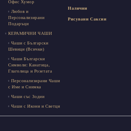
Офис Хумор
Налични
Любов и
Персонализирани
Рисувани Саксии
Подаръци
КЕРАМИЧНИ ЧАШИ
Чаши с Български
Шевици (Всички)
Чаши Български
Символи: Канатица,
Глаголица и Розетата
Персонализирани Чаши
с Име и Снимка
Чаши със Зодии
Чаши с Икони и Светци