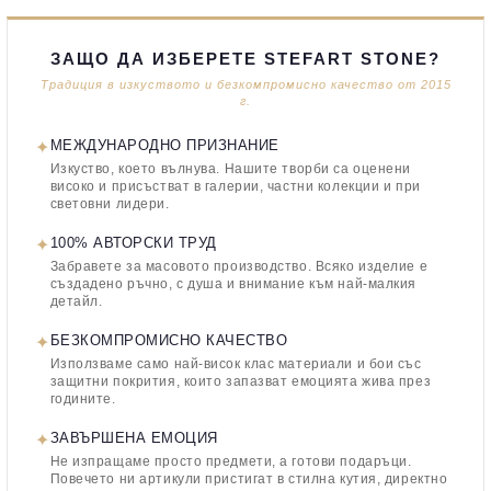
ЗАЩО ДА ИЗБЕРЕТЕ STEFART STONE?
Традиция в изкуството и безкомпромисно качество от 2015
г.
✦
МЕЖДУНАРОДНО ПРИЗНАНИЕ
Изкуство, което вълнува. Нашите творби са оценени
високо и присъстват в галерии, частни колекции и при
световни лидери.
✦
100% АВТОРСКИ ТРУД
Забравете за масовото производство. Всяко изделие е
създадено ръчно, с душа и внимание към най-малкия
детайл.
✦
БЕЗКОМПРОМИСНО КАЧЕСТВО
Използваме само най-висок клас материали и бои със
защитни покрития, които запазват емоцията жива през
годините.
✦
ЗАВЪРШЕНА ЕМОЦИЯ
Не изпращаме просто предмети, а готови подаръци.
Повечето ни артикули пристигат в стилна кутия, директно