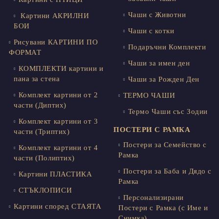
Чаши с Животни
Картини АКРИЛНИ
БОИ
Чаши с котки
Рисувани КАРТИНИ ПО
Подаръчни Комплекти
ФОРМАТ
Чаши за имен ден
КОМПЛЕКТИ картини и
пана за стена
Чаши за Рожден Ден
Комплект картини от 2
ТЕРМО ЧАШИ
части (Диптих)
Термо Чаши със Зодии
Комплект картини от 3
ПОСТЕРИ С РАМКА
части (Триптих)
Постери за Семейство с
Комплект картини от 4
Рамка
части (Полиптих)
Постери за Баба и Дядо с
Картини ПЛАСТИКА
Рамка
СТЪКЛОПИСИ
Персонализирани
Картини според СТАЯТА
Постери с Рамка (с Име и
Снимка)