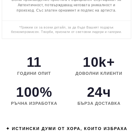
Автентичност, потвърждаващ неговата уникалност и
произход. Със златен орнамент и подпис на артиста.
*Грижим се за всеки детайл, за да бъде Вашият подарък
безкомпромисен. Творби, признати от световни лидери и галерии.
11
10k+
ГОДИНИ ОПИТ
ДОВОЛНИ КЛИЕНТИ
100%
24ч
РЪЧНА ИЗРАБОТКА
БЪРЗА ДОСТАВКА
✦ ИСТИНСКИ ДУМИ ОТ ХОРА, КОИТО ИЗБРАХА