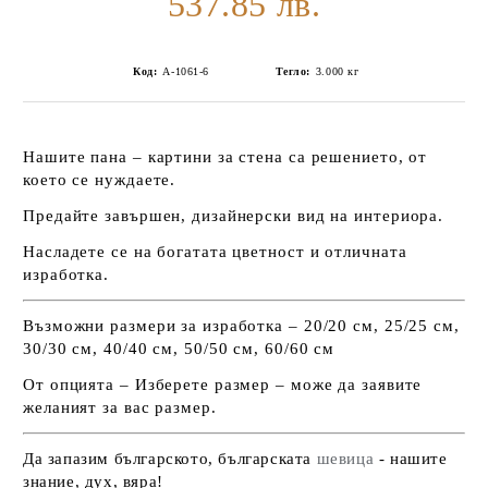
537.85 лв.
Код:
А-1061-6
Тегло:
3.000
кг
Нашите пана – картини за стена са решението, от
което се нуждаете.
Предайте завършен, дизайнерски вид на интериора.
Насладете се на богатата цветност и отличната
изработка.
Възможни размери за изработка – 20/20 см, 25/25 см,
30/30 см, 40/40 см, 50/50 см, 60/60 см
От опцията – Изберете размер – може да заявите
желаният за вас размер.
Да запазим българското, българската
шевица
- нашите
знание, дух, вяра!