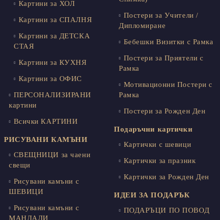
Картини за ХОЛ
Постери за Учители /
Картини за СПАЛНЯ
Дипломиране
Картини за ДЕТСКА
Бебешки Визитки с Рамка
СТАЯ
Постери за Приятели с
Картини за КУХНЯ
Рамка
Картини за ОФИС
Мотивационни Постери с
ПЕРСОНАЛИЗИРАНИ
Рамка
картини
Постери за Рожден Ден
Всички КАРТИНИ
Подаръчни картички
РИСУВАНИ КАМЪНИ
Картички с шевици
СВЕЩНИЦИ за чаени
Картички за празник
свещи
Картички за Рожден Ден
Рисувани камъни с
ШЕВИЦИ
ИДЕИ ЗА ПОДАРЪК
Рисувани камъни с
ПОДАРЪЦИ ПО ПОВОД
МАНДАЛИ