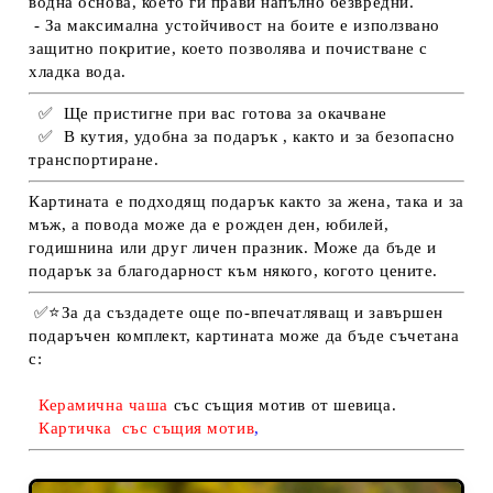
водна основа, което ги прави напълно безвредни.
- За максимална устойчивост на боите е използвано
защитно покритие, което позволява и почистване с
хладка вода.
✅
Ще пристигне при вас готова за окачване
✅
В кутия, удобна за подарък , както и за безопасно
транспортиране.
Картината е подходящ подарък както за жена, така и за
мъж, а повода може да е рожден ден, юбилей,
годишнина или друг личен празник. Може да бъде и
подарък за благодарност към някого, когото цените.
✅
⭐З
а да създадете още по-впечатляващ и завършен
подаръчен комплект, картината
м
оже да бъде съчетана
с:
К
ерамич
на чаша
със същия мотив от шевица.
К
артичка
със същия мотив
,