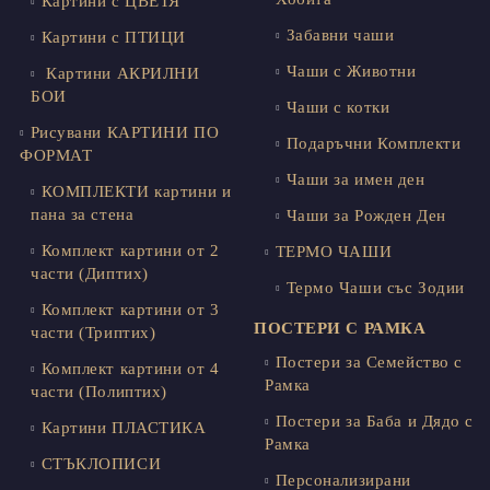
Картини с ЦВЕТЯ
Забавни чаши
Картини с ПТИЦИ
Чаши с Животни
Картини АКРИЛНИ
БОИ
Чаши с котки
Рисувани КАРТИНИ ПО
Подаръчни Комплекти
ФОРМАТ
Чаши за имен ден
КОМПЛЕКТИ картини и
пана за стена
Чаши за Рожден Ден
Комплект картини от 2
ТЕРМО ЧАШИ
части (Диптих)
Термо Чаши със Зодии
Комплект картини от 3
ПОСТЕРИ С РАМКА
части (Триптих)
Постери за Семейство с
Комплект картини от 4
Рамка
части (Полиптих)
Постери за Баба и Дядо с
Картини ПЛАСТИКА
Рамка
СТЪКЛОПИСИ
Персонализирани