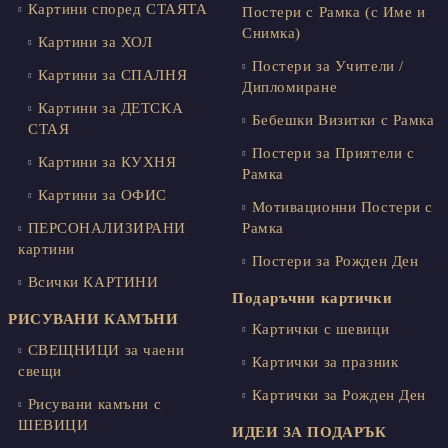
Картини според СТАЯТА
Постери с Рамка (с Име и
Снимка)
Картини за ХОЛ
Постери за Учители /
Картини за СПАЛНЯ
Дипломиране
Картини за ДЕТСКА
Бебешки Визитки с Рамка
СТАЯ
Постери за Приятели с
Картини за КУХНЯ
Рамка
Картини за ОФИС
Мотивационни Постери с
ПЕРСОНАЛИЗИРАНИ
Рамка
картини
Постери за Рожден Ден
Всички КАРТИНИ
Подаръчни картички
РИСУВАНИ КАМЪНИ
Картички с шевици
СВЕЩНИЦИ за чаени
Картички за празник
свещи
Картички за Рожден Ден
Рисувани камъни с
ШЕВИЦИ
ИДЕИ ЗА ПОДАРЪК