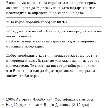
Винаги има варианти за изработка в по-кратък срок,
ако планирате да бъде закупена като подарък и ви е
необходима за определена по-скорошна дата.
⭐ За бърза поръчка телефон: 0876 668603
✅
• Доверете ни се! • Ние предлагаме продукти с най-
високо качество!
• 99% от нашите клиенти изразяват удовлетвореност
от нашата продукция.
Добре подбраните картини придават завършеност на
интериора и въздействат по уникален начин на своите
притежатели. Те могат да внесат дизайнерски акцент
във Вашия дом или да бъдат оригинален подарък за
любимите Ви хора.
✦
✦
100% Авторска Изработка
Сертификат от автора
✦
✦
Над 10 години опит
Бърза Доставка (2-10 дни)