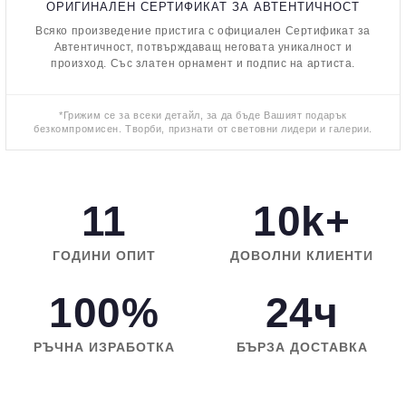
ОРИГИНАЛЕН СЕРТИФИКАТ ЗА АВТЕНТИЧНОСТ
Всяко произведение пристига с официален Сертификат за
Автентичност, потвърждаващ неговата уникалност и
произход. Със златен орнамент и подпис на артиста.
*Грижим се за всеки детайл, за да бъде Вашият подарък
безкомпромисен. Творби, признати от световни лидери и галерии.
11
10k+
ГОДИНИ ОПИТ
ДОВОЛНИ КЛИЕНТИ
100%
24ч
РЪЧНА ИЗРАБОТКА
БЪРЗА ДОСТАВКА