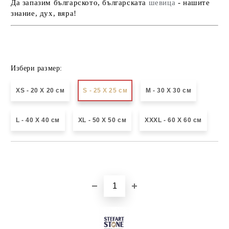
Да запазим българското, българската
шевица
- нашите
знание, дух, вяра!
Избери размер:
XS - 20 X 20 см
S - 25 X 25 см
М - 30 Х 30 см
L - 40 X 40 см
XL - 50 X 50 см
XXXL - 60 X 60 см
Добави в желани