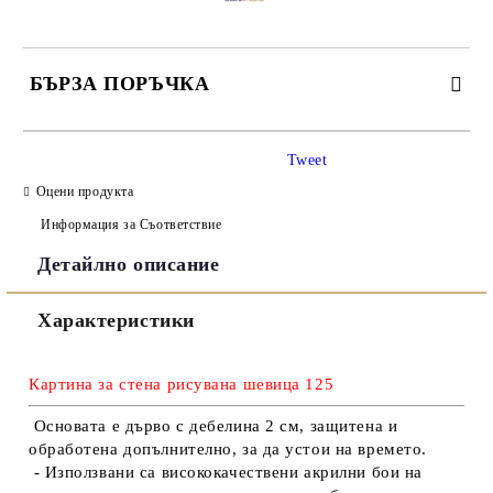
БЪРЗА ПОРЪЧКА
САМО ПОПЪЛНЕТЕ 3 ПОЛЕТА
Tweet
Оцени продукта
Информация за Съответствие
Детайлно описание
Съгласен съм с
Политиката за лични данни
Характеристики
Ние ще се свържем с вас в рамките на работния ден.
Картина за стена рисувана шевица 125
Основата е дърво с дебелина 2 см, защитена и
обработена допълнително, за да устои на времето.
- Използвани са висококачествени акрилни бои на