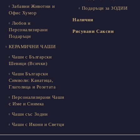
Забавни Животни и
Подаръци за ЗОДИИ
Офис Хумор
Налични
Любов и
Персонализирани
Рисувани Саксии
Подаръци
КЕРАМИЧНИ ЧАШИ
Чаши с Български
Шевици (Всички)
Чаши Български
Символи: Канатица,
Глаголица и Розетата
Персонализирани Чаши
с Име и Снимка
Чаши със Зодии
Чаши с Икони и Светци