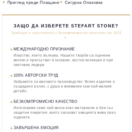
✦
✦
Преглед преди Плащане
Сигурна Опаковка
ЗАЩО ДА ИЗБЕРЕТЕ STEFART STONE?
Традиция в изкуството и безкомпромисно качество от 2015
г.
✦
МЕЖДУНАРОДНО ПРИЗНАНИЕ
Изкуство, което вълнува. Нашите творби са оценени
високо и присъстват в галерии, частни колекции и при
световни лидери.
✦
100% АВТОРСКИ ТРУД
Забравете за масовото производство. Всяко изделие е
създадено ръчно, с душа и внимание към най-малкия
детайл.
✦
БЕЗКОМПРОМИСНО КАЧЕСТВО
Използваме само най-висок клас материали и бои със
защитни покрития, които запазват емоцията жива през
годините.
✦
ЗАВЪРШЕНА ЕМОЦИЯ