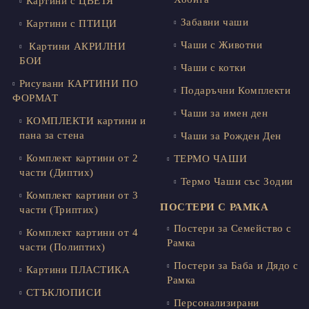
Картини с ЦВЕТЯ
Забавни чаши
Картини с ПТИЦИ
Чаши с Животни
Картини АКРИЛНИ
БОИ
Чаши с котки
Рисувани КАРТИНИ ПО
Подаръчни Комплекти
ФОРМАТ
Чаши за имен ден
КОМПЛЕКТИ картини и
пана за стена
Чаши за Рожден Ден
Комплект картини от 2
ТЕРМО ЧАШИ
части (Диптих)
Термо Чаши със Зодии
Комплект картини от 3
ПОСТЕРИ С РАМКА
части (Триптих)
Постери за Семейство с
Комплект картини от 4
Рамка
части (Полиптих)
Постери за Баба и Дядо с
Картини ПЛАСТИКА
Рамка
СТЪКЛОПИСИ
Персонализирани