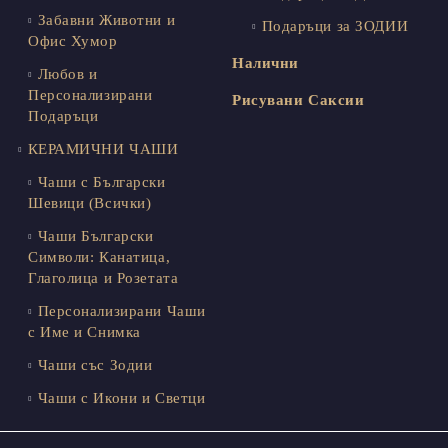
Забавни Животни и
Подаръци за ЗОДИИ
Офис Хумор
Налични
Любов и
Персонализирани
Рисувани Саксии
Подаръци
КЕРАМИЧНИ ЧАШИ
Чаши с Български
Шевици (Всички)
Чаши Български
Символи: Канатица,
Глаголица и Розетата
Персонализирани Чаши
с Име и Снимка
Чаши със Зодии
Чаши с Икони и Светци