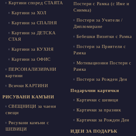
Картини според СТАЯТА
Постери с Рамка (с Име и
Снимка)
Картини за ХОЛ
Постери за Учители /
Картини за СПАЛНЯ
Дипломиране
Картини за ДЕТСКА
Бебешки Визитки с Рамка
СТАЯ
Постери за Приятели с
Картини за КУХНЯ
Рамка
Картини за ОФИС
Мотивационни Постери с
ПЕРСОНАЛИЗИРАНИ
Рамка
картини
Постери за Рожден Ден
Всички КАРТИНИ
Подаръчни картички
РИСУВАНИ КАМЪНИ
Картички с шевици
СВЕЩНИЦИ за чаени
Картички за празник
свещи
Картички за Рожден Ден
Рисувани камъни с
ШЕВИЦИ
ИДЕИ ЗА ПОДАРЪК