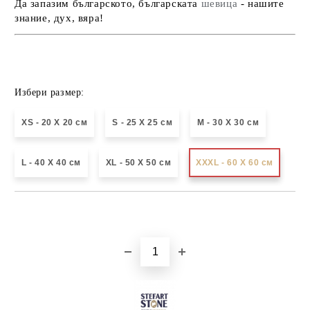
Да запазим българското, българската
шевица
- нашите
знание, дух, вяра!
Избери размер:
XS - 20 X 20 см
S - 25 X 25 см
М - 30 Х 30 см
L - 40 X 40 см
XL - 50 X 50 см
XXXL - 60 X 60 см
Добави в желани