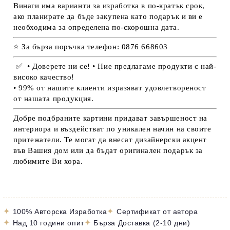
Винаги има варианти за изработка в по-кратък срок,
ако планирате да бъде закупена като подарък и ви е
необходима за определена по-скорошна дата.
⭐ За бърза поръчка телефон: 0876 668603
✅
• Доверете ни се! • Ние предлагаме продукти с най-
високо качество!
• 99% от нашите клиенти изразяват удовлетвореност
от нашата продукция.
Добре подбраните картини придават завършеност на
интериора и въздействат по уникален начин на своите
притежатели. Те могат да внесат дизайнерски акцент
във Вашия дом или да бъдат оригинален подарък за
любимите Ви хора.
✦
✦
100% Авторска Изработка
Сертификат от автора
✦
✦
Над 10 години опит
Бърза Доставка (2-10 дни)