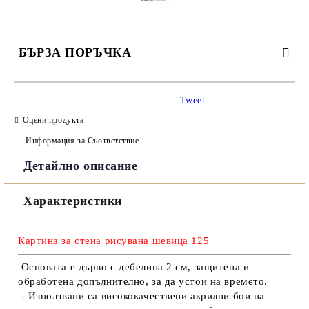
БЪРЗА ПОРЪЧКА
САМО ПОПЪЛНЕТЕ 3 ПОЛЕТА
Tweet
Оцени продукта
Информация за Съответствие
Детайлно описание
Съгласен съм с
Политиката за лични данни
Характеристики
Ние ще се свържем с вас в рамките на работния ден.
Картина за стена рисувана шевица 125
Основата е дърво с дебелина 2 см, защитена и
обработена допълнително, за да устои на времето.
- Използвани са висококачествени акрилни бои на