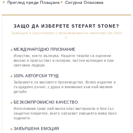
✦
✦
Преглед преди Плащане
Сигурна Опаковка
ЗАЩО ДА ИЗБЕРЕТЕ STEFART STONE?
Традиция в изкуството и безкомпромисно качество от 2015
г.
✦
МЕЖДУНАРОДНО ПРИЗНАНИЕ
Изкуство, което вълнува. Нашите творби са оценени
високо и присъстват в галерии, частни колекции и при
световни лидери.
✦
100% АВТОРСКИ ТРУД
Забравете за масовото производство. Всяко изделие е
създадено ръчно, с душа и внимание към най-малкия
детайл.
✦
БЕЗКОМПРОМИСНО КАЧЕСТВО
Използваме само най-висок клас материали и бои със
защитни покрития, които запазват емоцията жива през
годините.
✦
ЗАВЪРШЕНА ЕМОЦИЯ