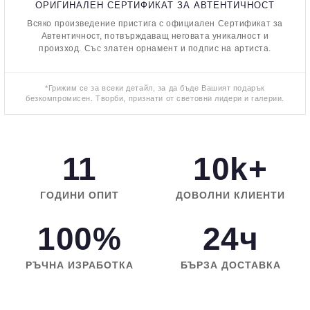
ОРИГИНАЛЕН СЕРТИФИКАТ ЗА АВТЕНТИЧНОСТ
Всяко произведение пристига с официален Сертификат за
Автентичност, потвърждаващ неговата уникалност и
произход. Със златен орнамент и подпис на артиста.
*Грижим се за всеки детайл, за да бъде Вашият подарък
безкомпромисен. Творби, признати от световни лидери и галерии.
11
10k+
ГОДИНИ ОПИТ
ДОВОЛНИ КЛИЕНТИ
100%
24ч
РЪЧНА ИЗРАБОТКА
БЪРЗА ДОСТАВКА