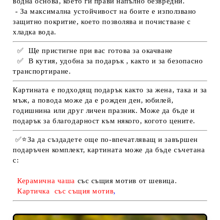
водна основа, което ги прави напълно безвредни.
- За максимална устойчивост на боите е използвано
защитно покритие, което позволява и почистване с
хладка вода.
✅
Ще пристигне при вас готова за окачване
✅
В кутия, удобна за подарък , както и за безопасно
транспортиране.
Картината е подходящ подарък както за жена, така и за
мъж, а повода може да е рожден ден, юбилей,
годишнина или друг личен празник. Може да бъде и
подарък за благодарност към някого, когото цените.
✅
⭐З
а да създадете още по-впечатляващ и завършен
подаръчен комплект, картината
м
оже да бъде съчетана
с:
К
ерамич
на чаша
със същия мотив от шевица.
К
артичка
със същия мотив
,