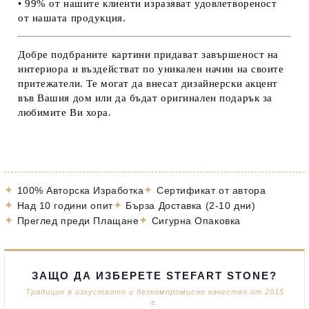
• 99% от нашите клиенти изразяват удовлетвореност
от нашата продукция.
Добре подбраните картини придават завършеност на
интериора и въздействат по уникален начин на своите
притежатели. Те могат да внесат дизайнерски акцент
във Вашия дом или да бъдат оригинален подарък за
любимите Ви хора.
✦
✦
100% Авторска Изработка
Сертификат от автора
✦
✦
Над 10 години опит
Бърза Доставка (2-10 дни)
✦
✦
Преглед преди Плащане
Сигурна Опаковка
ЗАЩО ДА ИЗБЕРЕТЕ STEFART STONE?
Традиция в изкуството и безкомпромисно качество от 2015
г.