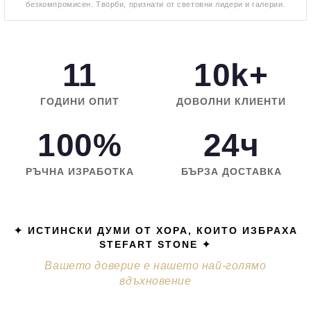
безкомпромисен. Творби, признати от световни лидери и галерии.
11
10k+
ГОДИНИ ОПИТ
ДОВОЛНИ КЛИЕНТИ
100%
24ч
РЪЧНА ИЗРАБОТКА
БЪРЗА ДОСТАВКА
✦ ИСТИНСКИ ДУМИ ОТ ХОРА, КОИТО ИЗБРАХА
STEFART STONE ✦
Вашето доверие е нашето най-голямо
вдъхновение