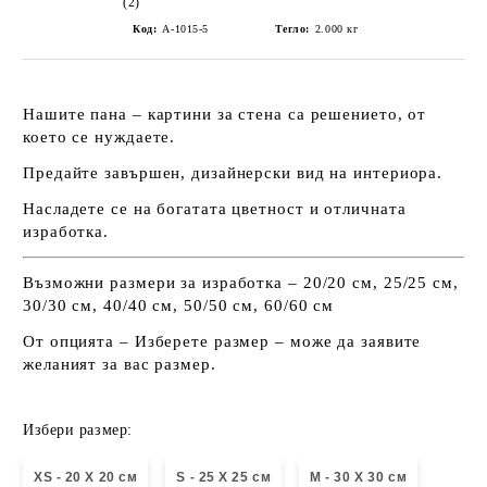
(2)
Код:
А-1015-5
Тегло:
2.000
кг
Нашите пана – картини за стена са решението, от
което се нуждаете.
Предайте завършен, дизайнерски вид на интериора.
Насладете се на богатата цветност и отличната
изработка.
Възможни размери за изработка – 20/20 см, 25/25 см,
30/30 см, 40/40 см, 50/50 см, 60/60 см
От опцията – Изберете размер – може да заявите
желаният за вас размер.
Избери размер:
XS - 20 X 20 см
S - 25 X 25 см
М - 30 Х 30 см