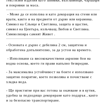
текстилни изделия като завивки, възглавници, чаршафи
и покривки за маса.
- Може да се използва и като декорация на стени или
врати, както и на предмети от дърво или керамика.
Символ на Слънце и Светлина, защита и щастие,
символ на Центъра, излъчващ Любов и Светлина.
Символизира самият Живот .
- Основата е дърво с дебелина 2 см, защитена и
обработена допълнително, за да устои на времето.
- Използвани са висококачествени акрилни бои на
водна основа, което ги прави напълно безвредни.
- За максимална устойчивост на боите е използвано
защитно покритие, което позволява и почистване с
хладка вода.
- Ще пристигне при вас готова за окачване и в кутия,
удобна за подходящо декориране като подарък , както
и за безопасно транспортиране.