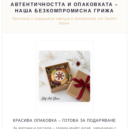
АВТЕНТИЧНОСТТА И ОПАКОВКАТА –
НАША БЕЗКОМПРОМИСНА ГРИЖА
Престиж и завършена емоция в детайлите от StefArt
Stone.
КРАСИВА ОПАКОВКА – ГОТОВА ЗА ПОДАРЯВАНЕ
За картини и постери – здрава крафт кутия, завършена с