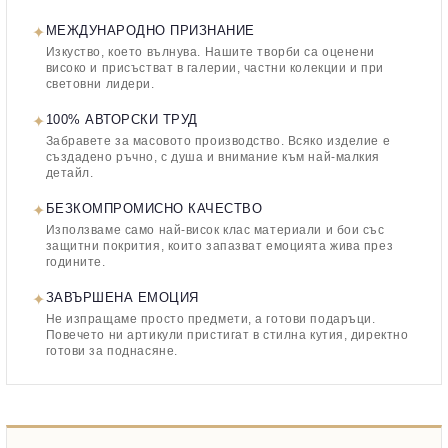
✦
МЕЖДУНАРОДНО ПРИЗНАНИЕ
Изкуство, което вълнува. Нашите творби са оценени
високо и присъстват в галерии, частни колекции и при
световни лидери.
✦
100% АВТОРСКИ ТРУД
Забравете за масовото производство. Всяко изделие е
създадено ръчно, с душа и внимание към най-малкия
детайл.
✦
БЕЗКОМПРОМИСНО КАЧЕСТВО
Използваме само най-висок клас материали и бои със
защитни покрития, които запазват емоцията жива през
годините.
✦
ЗАВЪРШЕНА ЕМОЦИЯ
Не изпращаме просто предмети, а готови подаръци.
Повечето ни артикули пристигат в стилна кутия, директно
готови за поднасяне.