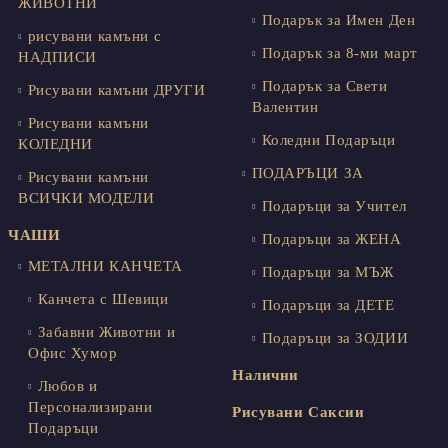
ЖИВОТНИ
Подарък за Имен Ден
рисувани камъни с
Подарък за 8-ми март
НАДПИСИ
Подарък за Свети
Рисувани камъни ДРУГИ
Валентин
Рисувани камъни
Коледни Подаръци
КОЛЕДНИ
ПОДАРЪЦИ ЗА
Рисувани камъни
ВСИЧКИ МОДЕЛИ
Подаръци за Учител
ЧАШИ
Подаръци за ЖЕНА
МЕТАЛНИ КАНЧЕТА
Подаръци за МЪЖ
Канчета с Шевици
Подаръци за ДЕТЕ
Забавни Животни и
Подаръци за ЗОДИИ
Офис Хумор
Налични
Любов и
Персонализирани
Рисувани Саксии
Подаръци