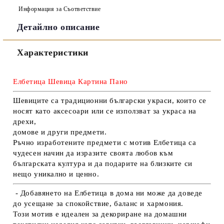
Информация за Съответствие
Детайлно описание
Съгласен съм с
Политиката за лични данни
Характеристики
Ние ще се свържем с вас в рамките на работния ден.
Елбетица Шевица Картина Пано
Шевиците са традиционни български украси, които се
носят като аксесоари или се използват за украса на
дрехи,
домове и други предмети.
Ръчно изработените предмети с мотив Елбетица са
чудесен начин да изразите своята любов към
българската култура и да подарите на близките си
нещо уникално и ценно.
- Добавянето на Елбетица в дома ни може да доведе
до усещане за спокойствие, баланс и хармония.
Този мотив е идеален за декориране на домашни