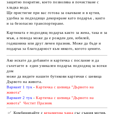
защитно покритие, което позволява и почистване с
хладка вода.
Ще пристигне при вас готова за окачване и в кутия,
удобна за подходящо декориране като подарък , както
и за безопасно транспортиране.
Картината е подходящ подарък както за жена, така и за
мъж, а повода може да е рожден ден, юбилей,
годишнина или друг личен празник. Може да бъде и
подарък за благодарност към някого, когото цените.
Ако искате да добавите и картичка с послание и да
съчетаете в един уникален подарък подходящ за всеки
дом
може да видите нашите бутикови картички с шевица
Дървото на живота.
Вариант 1 тук
-
Картичка с шевица "Дървото на
живота
"
Вариант 2 тук
-
Картичка с шевица "Дървото на
живота" Честит Празник
✅
Комбинирайте с
керамична чаша
със същия мотив.