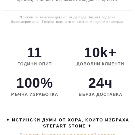
*Грижим се за всеки детайл, за да бъде Вашият подарък
безкомпромисен. Творби, признати от световни лидери и галерии.
11
10k+
ГОДИНИ ОПИТ
ДОВОЛНИ КЛИЕНТИ
100%
24ч
РЪЧНА ИЗРАБОТКА
БЪРЗА ДОСТАВКА
✦ ИСТИНСКИ ДУМИ ОТ ХОРА, КОИТО ИЗБРАХА
STEFART STONE ✦