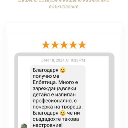
Вашето доверие е нашето най-голямо
вдъхновение