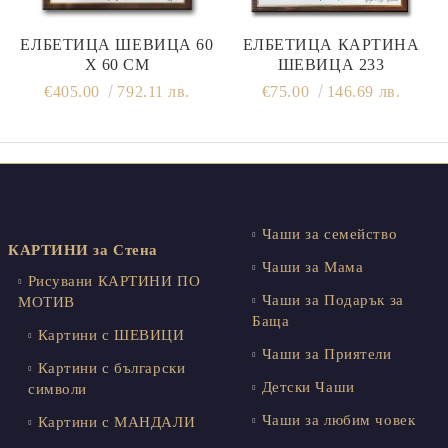
ЕЛБЕТИЦА ШЕВИЦА 60
ЕЛБЕТИЦА КАРТИНА
Х 60 СМ
ШЕВИЦА 233
€405.00
792.11 лв.
€75.00
146.69 лв.
Чаши за семейство
КАРТИНИ за Стена
Чаши за Мама
Рисувани КАРТИНИ ПО
Чаши за Подарък за
МОТИВ
Баща
Картини с ШЕВИЦИ
Чаши за Приятели
Картини с български
Детски Чаши
символи
Чаши за любим човек
Картини с МАНДАЛИ