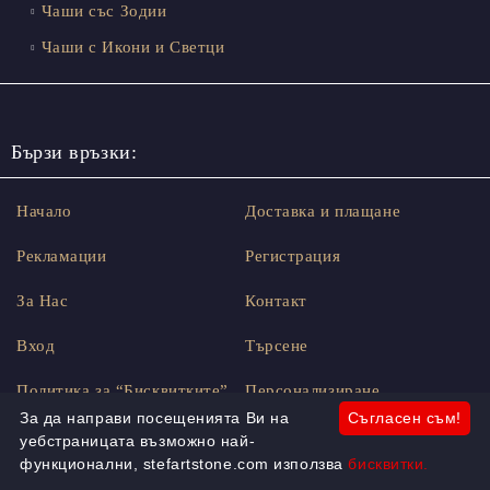
Чаши със Зодии
Чаши с Икони и Светци
Бързи връзки:
Начало
Доставка и плащане
Рекламации
Регистрация
За Нас
Контакт
Вход
Търсене
Политика за “Бисквитките”
Персонализиране
За да направи посещенията Ви на
Съгласен съм!
Условия за ползване
Блог
уебстраницата възможно най-
функционални, stefartstone.com използва
бисквитки.
Онлайн решаване на