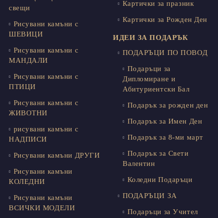
Картички за празник
свещи
Картички за Рожден Ден
Рисувани камъни с
ШЕВИЦИ
ИДЕИ ЗА ПОДАРЪК
Рисувани камъни с
ПОДАРЪЦИ ПО ПОВОД
МАНДАЛИ
Подаръци за
Рисувани камъни с
Дипломиране и
ПТИЦИ
Абитуриентски Бал
Рисувани камъни с
Подарък за рожден ден
ЖИВОТНИ
Подарък за Имен Ден
рисувани камъни с
Подарък за 8-ми март
НАДПИСИ
Подарък за Свети
Рисувани камъни ДРУГИ
Валентин
Рисувани камъни
Коледни Подаръци
КОЛЕДНИ
ПОДАРЪЦИ ЗА
Рисувани камъни
ВСИЧКИ МОДЕЛИ
Подаръци за Учител