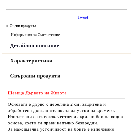
САМО ПОПЪЛНЕТЕ 3 ПОЛЕТА
Tweet
Оцени продукта
Информация за Съответствие
Детайлно описание
Съгласен съм с
Политиката за лични данни
Характеристики
Ние ще се свържем с вас в рамките на работния ден.
Свързани продукти
Шевица Дървото на Живота
Основата е дърво с дебелина 2 см, защитена и
обработена допълнително, за да устои на времето.
Използвани са висококачествени акрилни бои на водна
основа, което ги прави напълно безвредни.
За максимална устойчивост на боите е използвано