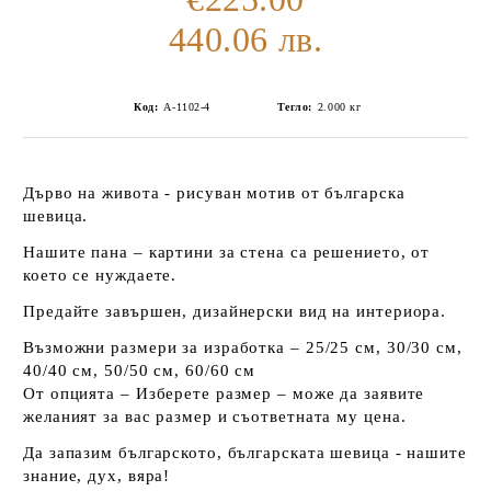
440.06 лв.
Код:
А-1102-4
Тегло:
2.000
кг
Дърво на живота - рисуван мотив от българска
шевица.
Нашите пана – картини за стена са решението, от
което се нуждаете.
Предайте завършен, дизайнерски вид на интериора.
Възможни размери за изработка – 25/25 см, 30/30 см,
40/40 см, 50/50 см, 60/60 см
От опцията – Изберете размер – може да заявите
желаният за вас размер и съответната му цена.
Да запазим българското, българската шевица - нашите
знание, дух, вяра!