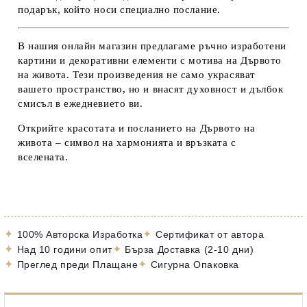
подарък, който носи специално послание.
В нашия онлайн магазин
предлагаме ръчно изработени
картини и декоративни елементи с мотива на Дървото
на живота. Тези произведения не само украсяват
вашето пространство, но и внасят духовност и дълбок
смисъл в ежедневието ви.
Открийте красотата и посланието на Дървото на
живота – символ на хармонията и връзката с
вселената.
✦
✦
100% Авторска Изработка
Сертификат от автора
✦
✦
Над 10 години опит
Бърза Доставка (2-10 дни)
✦
✦
Преглед преди Плащане
Сигурна Опаковка