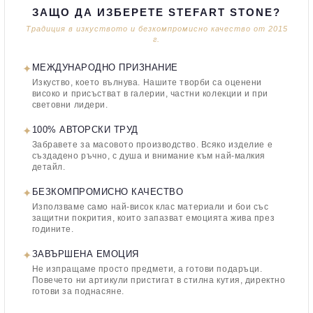
ЗАЩО ДА ИЗБЕРЕТЕ STEFART STONE?
Традиция в изкуството и безкомпромисно качество от 2015
г.
✦
МЕЖДУНАРОДНО ПРИЗНАНИЕ
Изкуство, което вълнува. Нашите творби са оценени
високо и присъстват в галерии, частни колекции и при
световни лидери.
✦
100% АВТОРСКИ ТРУД
Забравете за масовото производство. Всяко изделие е
създадено ръчно, с душа и внимание към най-малкия
детайл.
✦
БЕЗКОМПРОМИСНО КАЧЕСТВО
Използваме само най-висок клас материали и бои със
защитни покрития, които запазват емоцията жива през
годините.
✦
ЗАВЪРШЕНА ЕМОЦИЯ
Не изпращаме просто предмети, а готови подаръци.
Повечето ни артикули пристигат в стилна кутия, директно
готови за поднасяне.