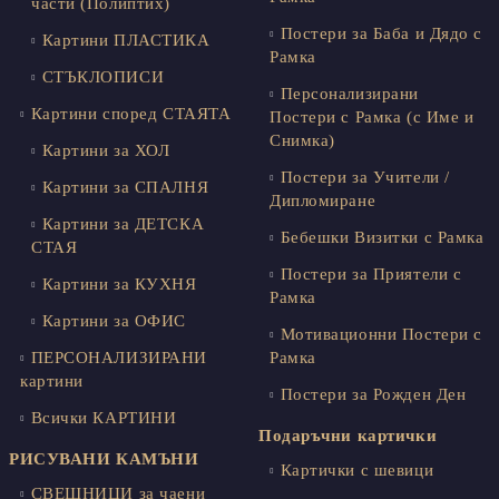
части (Полиптих)
Постери за Баба и Дядо с
Картини ПЛАСТИКА
Рамка
СТЪКЛОПИСИ
Персонализирани
Картини според СТАЯТА
Постери с Рамка (с Име и
Снимка)
Картини за ХОЛ
Постери за Учители /
Картини за СПАЛНЯ
Дипломиране
Картини за ДЕТСКА
Бебешки Визитки с Рамка
СТАЯ
Постери за Приятели с
Картини за КУХНЯ
Рамка
Картини за ОФИС
Мотивационни Постери с
ПЕРСОНАЛИЗИРАНИ
Рамка
картини
Постери за Рожден Ден
Всички КАРТИНИ
Подаръчни картички
РИСУВАНИ КАМЪНИ
Картички с шевици
СВЕЩНИЦИ за чаени