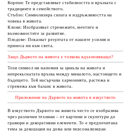
Корени:
Те представляват стабилността и връзката с
традициите и семейството.
Стъбло:
Символизира силата и издръжливостта на
човека в живота.
Клони:
Изобразяват стремежите, мечтите и
възможностите за развитие.
Плодове:
Показват резултата от нашите усилия и
приноса ни към света.
Защо Дървото на живота е толкова вдъхновяващо?
Този символ ни напомня за цикъла на живота и
непрекъснатата връзка между миналото, настоящето и
бъдещето. Той насърчава хармонията, растежа и
стремежа към баланс в живота.
Приложение на Дървото на живота в изкуството
В изкуството Дървото на живота често се изобразява
чрез различни техники – от картини и скулптури до
гравюри и декоративни елементи. То е предпочитана
тема за декорация на дома или персонализиран