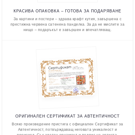
КРАСИВА ОПАКОВКА – ГОТОВА ЗА ПОДАРЯВАНЕ
За картини и постери – здрава крафт кутия, завършена с
престижна червена сатенена панделка. За да не мислите за
нищо – подаръкът е завършен и впечатляващ.
ОРИГИНАЛЕН СЕРТИФИКАТ ЗА АВТЕНТИЧНОСТ
Всяко произведение пристига с официален Сертификат за
Автентичност, потвърждаващ неговата уникалност и
произход. Със златен орнамент и подпис на артиста.