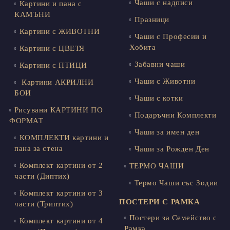
Чаши с надписи
Картини и пана с
КАМЪНИ
Празници
Картини с ЖИВОТНИ
Чаши с Професии и
Хобита
Картини с ЦВЕТЯ
Забавни чаши
Картини с ПТИЦИ
Чаши с Животни
Картини АКРИЛНИ
БОИ
Чаши с котки
Рисувани КАРТИНИ ПО
Подаръчни Комплекти
ФОРМАТ
Чаши за имен ден
КОМПЛЕКТИ картини и
пана за стена
Чаши за Рожден Ден
Комплект картини от 2
ТЕРМО ЧАШИ
части (Диптих)
Термо Чаши със Зодии
Комплект картини от 3
ПОСТЕРИ С РАМКА
части (Триптих)
Постери за Семейство с
Комплект картини от 4
Рамка