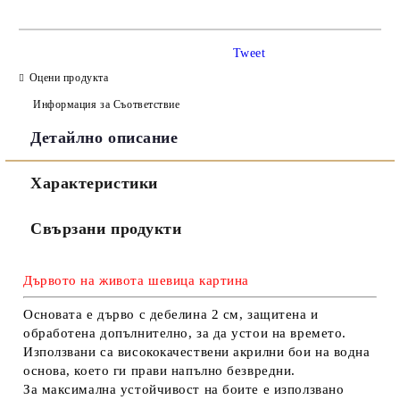
САМО ПОПЪЛНЕТЕ 3 ПОЛЕТА
Tweet
Оцени продукта
Информация за Съответствие
Детайлно описание
Съгласен съм с
Политиката за лични данни
Характеристики
Ние ще се свържем с вас в рамките на работния ден.
Свързани продукти
Дървото на живота шевица картина
Основата е дърво с дебелина 2 см, защитена и
обработена допълнително, за да устои на времето.
Използвани са висококачествени акрилни бои на водна
основа, което ги прави напълно безвредни.
За максимална устойчивост на боите е използвано