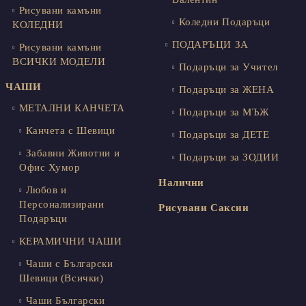
Рисувани камъни
Коледни Подаръци
КОЛЕДНИ
ПОДАРЪЦИ ЗА
Рисувани камъни
ВСИЧКИ МОДЕЛИ
Подаръци за Учител
ЧАШИ
Подаръци за ЖЕНА
МЕТАЛНИ КАНЧЕТА
Подаръци за МЪЖ
Канчета с Шевици
Подаръци за ДЕТЕ
Забавни Животни и
Подаръци за ЗОДИИ
Офис Хумор
Налични
Любов и
Персонализирани
Рисувани Саксии
Подаръци
КЕРАМИЧНИ ЧАШИ
Чаши с Български
Шевици (Всички)
Чаши Български