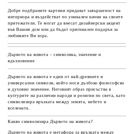
Добре подбраните картини придават завършеност на
интериора и въздействат по уникален начин на своите
притежатели. Те могат да внесат дизайнерски акцент
във Вашия дом или да бъдат оригинален подарък за
любимите Ви хора.
Дървото на живота – символика, значение и
вдъхновение
Дървото на живота
е един от най-древните и
универсални символи, който носи дълбоко философско
и духовно значение. Неговият образ присъства в
културите на различни народи и религии по света, като
символизира връзката между земята, небето и
вселената.
Какво символизира Дървото на живота?
Дървото на живота е метафора за връзката между