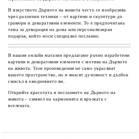
В изкуството Дървото на живота често се изобразява
чрез различни техники – от картини и скулптури до
гравюри и декоративни елементи. То е предпочитана
тема за декорация на дома или персонализиран
подарък, който носи специално послание.
В нашия онлайн магазин
предлагаме ръчно изработени
картини и декоративни елементи с мотива на Дървото
на живота. Тези произведения не само украсяват
вашето пространство, но и внасят духовност и дълбок
смисъл в ежедневието ви.
Открийте красотата и посланието на Дървото на
живота – символ на хармонията и връзката с
вселената.