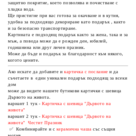
защитно покритие, което позволява и почистване с
хладка вода.
Ще пристигне при вас готова за окачване и в кутия,
удобна за подходящо декориране като подарък , както
и за безопасно транспортиране.
Картината е подходящ подарък както за жена, така и за
мъж, а повода може да е рожден ден, юбилей,
годишнина или друг личен празник.
Може да бъде и подарък за благодарност към някого,
когото цените.
Ако искате да добавите и
картичка с послание
и да
съчетаете в един уникален подарък подходящ за всеки
дом
може да видите нашите бутикови картички с шевица
Дървото на живота.
вариант 1 тук -
Картичка с шевица "Дървото на
живота
"
вариант 2 тук -
Картичка с шевица "Дървото на
живота" Честит Празник
✅
Комбинирайте и с
керамична чаша
със същия
мотив.