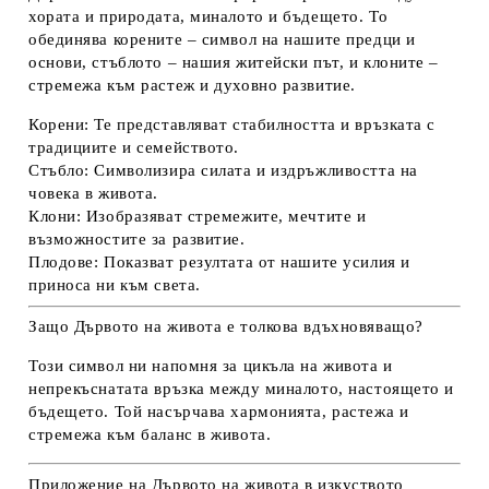
хората и природата, миналото и бъдещето. То
обединява корените – символ на нашите предци и
основи, стъблото – нашия житейски път, и клоните –
стремежа към растеж и духовно развитие.
Корени:
Те представляват стабилността и връзката с
традициите и семейството.
Стъбло:
Символизира силата и издръжливостта на
човека в живота.
Клони:
Изобразяват стремежите, мечтите и
възможностите за развитие.
Плодове:
Показват резултата от нашите усилия и
приноса ни към света.
Защо Дървото на живота е толкова вдъхновяващо?
Този символ ни напомня за цикъла на живота и
непрекъснатата връзка между миналото, настоящето и
бъдещето. Той насърчава хармонията, растежа и
стремежа към баланс в живота.
Приложение на Дървото на живота в изкуството