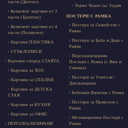
части (Диптих)
Термо Чаши със Зодии
Комплект картини от 3
ПОСТЕРИ С РАМКА
части (Триптих)
Постери за Семейство с
Комплект картини от 4
Рамка
части (Полиптих)
Постери за Баба и Дядо с
Картини ПЛАСТИКА
Рамка
СТЪКЛОПИСИ
Персонализирани
Картини според СТАЯТА
Постери с Рамка (с Име и
Снимка)
Картини за ХОЛ
Постери за Учители /
Картини за СПАЛНЯ
Дипломиране
Картини за ДЕТСКА
Бебешки Визитки с Рамка
СТАЯ
Постери за Приятели с
Картини за КУХНЯ
Рамка
Картини за ОФИС
Мотивационни Постери с
ПЕРСОНАЛИЗИРАНИ
Рамка