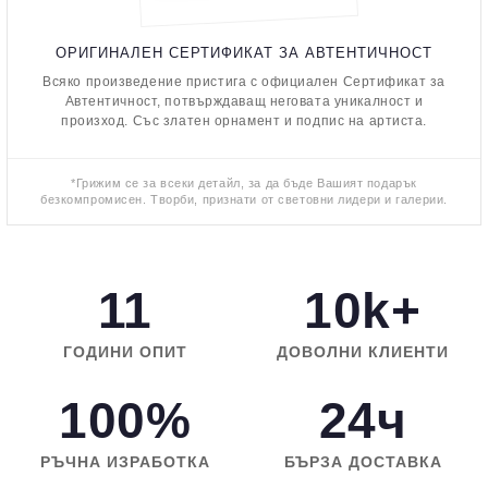
ОРИГИНАЛЕН СЕРТИФИКАТ ЗА АВТЕНТИЧНОСТ
Всяко произведение пристига с официален Сертификат за
Автентичност, потвърждаващ неговата уникалност и
произход. Със златен орнамент и подпис на артиста.
*Грижим се за всеки детайл, за да бъде Вашият подарък
безкомпромисен. Творби, признати от световни лидери и галерии.
11
10k+
ГОДИНИ ОПИТ
ДОВОЛНИ КЛИЕНТИ
100%
24ч
РЪЧНА ИЗРАБОТКА
БЪРЗА ДОСТАВКА