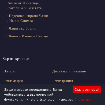
Символи: Канатица,
Глаголица и Розетата
Персонализирани Чаши
с Име и Снимка
Чаши със Зодии
Чаши с Икони и Светци
Бързи връзки:
Начало
Доставка и плащане
Рекламации
Регистрация
За да направи посещенията Ви на
Съгласен съм!
За Нас
Контакт
уебстраницата възможно най-
функционални, stefartstone.com използва
бисквитки.
Вход
Търсене