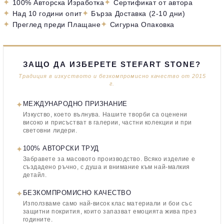
✦
✦
100% Авторска Изработка
Сертификат от автора
✦
✦
Над 10 години опит
Бърза Доставка (2-10 дни)
✦
✦
Преглед преди Плащане
Сигурна Опаковка
ЗАЩО ДА ИЗБЕРЕТЕ STEFART STONE?
Традиция в изкуството и безкомпромисно качество от 2015
г.
✦
МЕЖДУНАРОДНО ПРИЗНАНИЕ
Изкуство, което вълнува. Нашите творби са оценени
високо и присъстват в галерии, частни колекции и при
световни лидери.
✦
100% АВТОРСКИ ТРУД
Забравете за масовото производство. Всяко изделие е
създадено ръчно, с душа и внимание към най-малкия
детайл.
✦
БЕЗКОМПРОМИСНО КАЧЕСТВО
Използваме само най-висок клас материали и бои със
защитни покрития, които запазват емоцията жива през
годините.