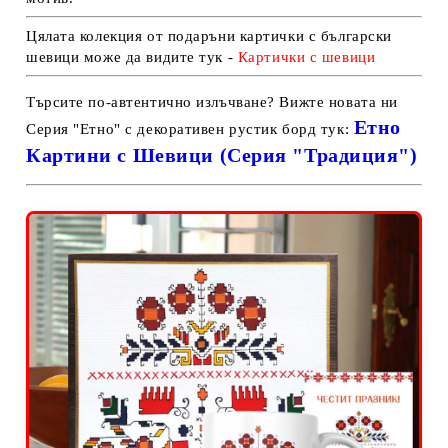
Цялата колекция от подаръни картички с български
шевици може да видите тук -
Карти
чки с шевици
Търсите по-автентично излъчване? Вижте новата ни
Етно
Серия "Етно" с декоративен рустик борд тук:
Картини с Шевици (Серия "Традиция")