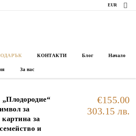
EUR
ПОДАРЪК
КОНТАКТИ
Блог
Начало
ия
За нас
€155.00
 „Плодородие“
имвол за
303.15 лв.
 картина за
 семейство и