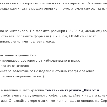
ната символизират изобилие – както материално (благополуч
ревръща картината в мощен енергиен пожелателен символ за вс
ва за интериора. По-малките размери (25х25 см, 30х30 см) са
а стената. Големите формати (50х50 см, 60х60 см) стоят
иван, легло или трапезна маса.
чествени акрилни бои.
 предпазва цветовете от избледняване и прах.
ова за закачване.
кат за автентичност с подпис и стилна крафт опаковка.
зрисува специално за вас).
 е наличен и като красива
тематична картичка „Живот и
За любителите на сутрешното кафе, разгледайте и нашата коле
тиви.
Очаквайте скоро същия мотив и в нашата специална Се