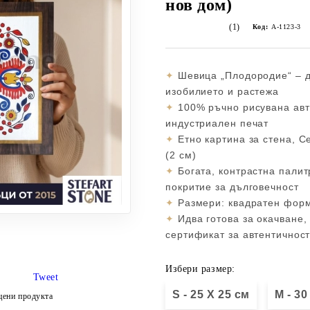
нов дом)
(1)
Код:
А-1123-3
✦
Шевица „Плодородие“ – д
изобилието и растежа
✦
100% ръчно рисувана авто
индустриален печат
✦
Етно картина за стена, С
(2 см)
✦
Богата, контрастна палит
покритие за дълговечност
✦
Размери: квадратен форма
✦
Идва готова за окачване,
сертификат за автентичнос
Избери размер:
Tweet
S - 25 X 25 см
М - 30
цени продукта