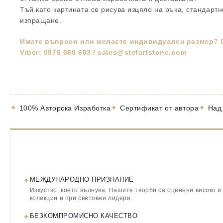
Тъй като картината се рисува изцяло на ръка, стандарт
изпращане.
Имате въпроси или желаете индивидуален размер? С
Viber: 0876 668 603 / sales@stefartstone.com
✦
✦
✦
100% Авторска Изработка
Сертификат от автора
Над
✦
МЕЖДУНАРОДНО ПРИЗНАНИЕ
Изкуство, което вълнува. Нашите творби са оценени високо и
колекции и при световни лидери.
✦
БЕЗКОМПРОМИСНО КАЧЕСТВО