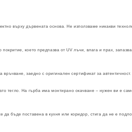
ектно върху дървената основа. Не използваме никакви технол
 покритие, което предпазва от UV лъчи, влага и прах, запазв
 за връчване, заедно с оригинален сертификат за автентичност.
ато тегло. На гърба има монтирано окачване – нужен ви е сам
е да бъде поставена в кухня или коридор, стига да не е подл