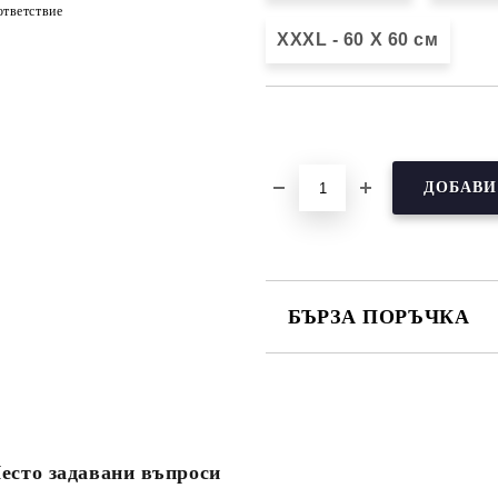
тветствие
XXXL - 60 X 60 см
Добави в желани
БЪРЗА ПОРЪЧКА
САМО ПОПЪЛНЕТЕ 3 ПОЛЕТА
есто задавани въпроси
Съгласен съм с
Политика