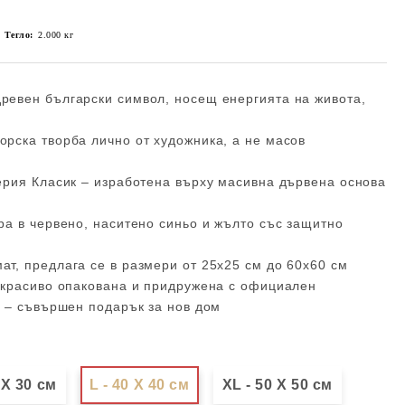
Тегло:
2.000
кг
ревен български символ, носещ енергията на живота,
рска творба лично от художника, а не масов
ерия Класик – изработена върху масивна дървена основа
ра в червено, наситено синьо и жълто със защитно
т, предлага се в размери от 25х25 см до 60х60 см
 красиво опакована и придружена с официален
т – съвършен подарък за нов дом
 Х 30 см
L - 40 X 40 см
XL - 50 X 50 см