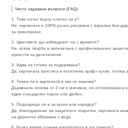
Често задавани въпроси (FAQ)
1. Това печат върху платно ли е?
Не, картината е 100% ръчно рисувана с акрилни бои дир
за принтиране.
2. Цветовете ще избледнеят ли с времето?
Не, всяка творба е запечатана с професионално защитно
яркостта за десетилетия.
3. Идва ли готова за подаряване?
Да, картината пристига в естетична крафт кутия, готова
4. Тежка ли е картината и как се закачва?
Дървената основа от 2 см е масивна, но оптимизирана к
един стандартен пирон или дюбел.
5. Подходяща ли е за кухня или коридор?
Да, благодарение на защитното покритие, картината мож
на директно обливане с вода.
6. Колко време отнема изработката и доставката?