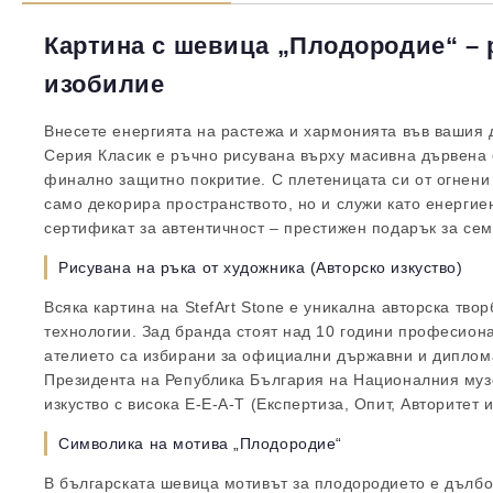
Картина с шевица „Плодородие“ – 
изобилие
Внесете енергията на растежа и хармонията във вашия д
Серия Класик е ръчно рисувана върху масивна дървена о
финално защитно покритие. С плетеницата си от огнени 
само декорира пространството, но и служи като енергиен
сертификат за автентичност – престижен подарък за сем
Рисувана на ръка от художника (Авторско изкуство)
Всяка картина на StefArt Stone е уникална авторска тво
технологии. Зад бранда стоят над 10 години професион
ателието са избирани за официални държавни и диплом
Президента на Република България на Националния музей
изкуство с висока E-E-A-T (Експертиза, Опит, Авторитет 
Символика на мотива „Плодородие“
В българската шевица мотивът за плодородието е дълбо