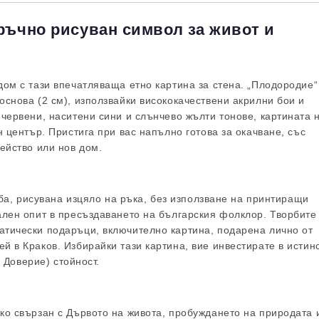
Ние ще се свържем с вас в рамки
ръчно рисуван символ за живот и
ом с тази впечатляваща етно картина за стена. „Плодородие“
снова (2 см), използвайки висококачествени акрилни бои и
червени, наситени сини и слънчево жълти тонове, картината 
 център. Пристига при вас напълно готова за окачване, със
ейство или нов дом.
рба, рисувана изцяло на ръка, без използване на принтиращи
ален опит в пресъздаването на българския фолклор. Творбите
атически подаръци, включително картина, подарена лично от
 в Краков. Избирайки тази картина, вие инвестирате в истин
и Доверие) стойност.
ко свързан с Дървото на живота, пробуждането на природата 