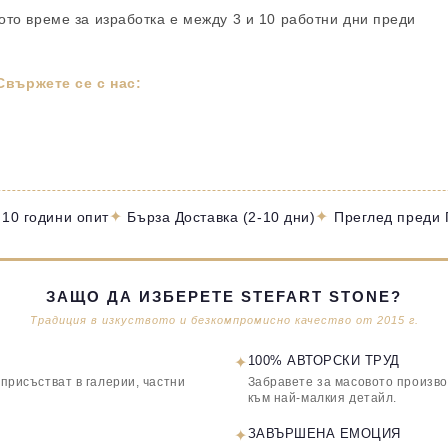
ното време за изработка е между 3 и 10 работни дни преди
вържете се с нас:
✦
✦
 10 години опит
Бърза Доставка (2-10 дни)
Преглед преди
ЗАЩО ДА ИЗБЕРЕТЕ STEFART STONE?
Традиция в изкуството и безкомпромисно качество от 2015 г.
✦
100% АВТОРСКИ ТРУД
 присъстват в галерии, частни
Забравете за масовото произво
към най-малкия детайл.
✦
ЗАВЪРШЕНА ЕМОЦИЯ