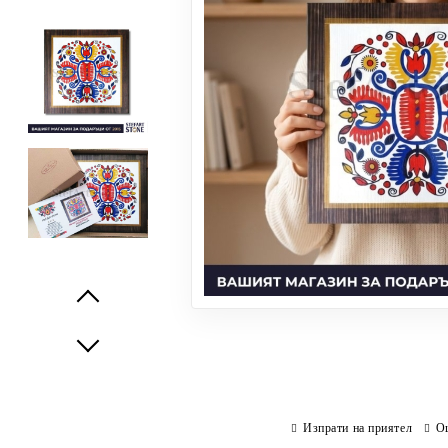
Prev
Next
Изпрати на приятел
О