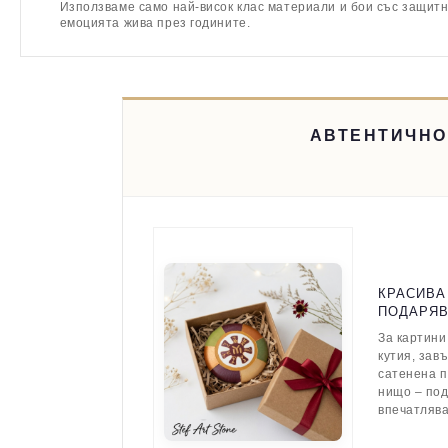
Използваме само най-висок клас материали и бои със защитн
емоцията жива през годините.
АВТЕНТИЧНО
КРАСИВА
ПОДАРЯ
За картини
кутия, зав
сатенена п
нищо – по
впечатляв