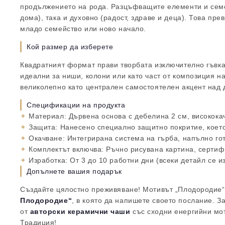
продължението на рода. Разцъфващите елементи и семе
дома), така и духовно (радост, здраве и деца). Това п
младо семейство или ново начало.
Кой размер да изберете
Квадратният формат прави творбата изключително гъвка
идеални за ниши, колони или като част от композиция н
великолепно като централен самостоятелен акцент над д
Спецификации на продукта
✦
Материал:
Дървена основа с дебелина 2 см, високока
✦
Защита:
Нанесено специално защитно покритие, което
✦
Окачване:
Интегрирана система на гърба, напълно гот
✦
Комплектът включва:
Ръчно рисувана картина, сертифи
✦
Изработка:
От 3 до 10 работни дни (всеки детайл се и
Допълнете вашия подарък
Създайте цялостно преживяване! Мотивът „Плодородие“
Плодородие“
, в която да напишете своето послание. 
от
авторски керамични чаши
със сходни енергийни мо
Традиция!