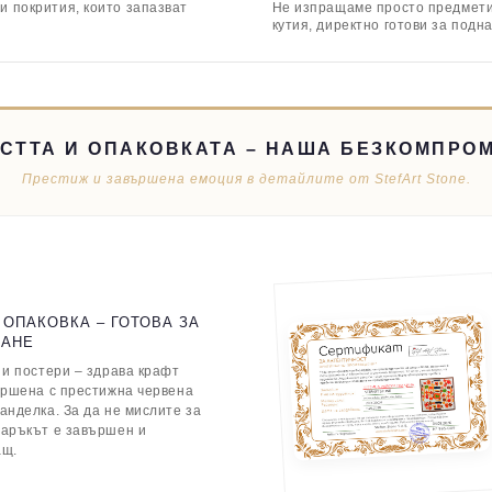
и покрития, които запазват
Не изпращаме просто предмети,
кутия, директно готови за подн
СТТА И ОПАКОВКАТА – НАША БЕЗКОМПРО
Престиж и завършена емоция в детайлите от StefArt Stone.
 ОПАКОВКА – ГОТОВА ЗА
ВАНЕ
 и постери – здрава крафт
ършена с престижна червена
анделка. За да не мислите за
даръкът е завършен и
ащ.