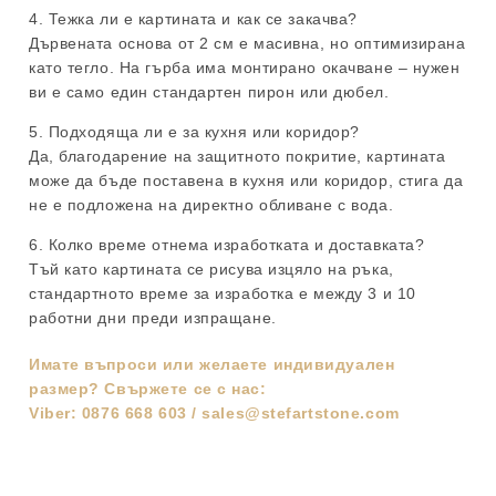
4. Тежка ли е картината и как се закачва?
Дървената основа от 2 см е масивна, но оптимизирана
като тегло. На гърба има монтирано окачване – нужен
ви е само един стандартен пирон или дюбел.
5. Подходяща ли е за кухня или коридор?
Да, благодарение на защитното покритие, картината
може да бъде поставена в кухня или коридор, стига да
не е подложена на директно обливане с вода.
6. Колко време отнема изработката и доставката?
Тъй като картината се рисува изцяло на ръка,
стандартното време за изработка е между 3 и 10
работни дни преди изпращане.
Имате въпроси или желаете индивидуален
размер? Свържете се с нас:
Viber: 0876 668 603 / sales@stefartstone.com