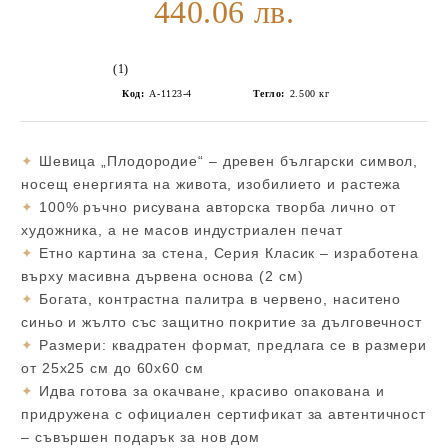
440.06 лв.
(1)
Код:
А-1123-4
Тегло:
2.500
кг
✦
Шевица „Плодородие“ – древен български символ,
носещ енергията на живота, изобилието и растежа
✦
100% ръчно рисувана авторска творба лично от
художника, а не масов индустриален печат
✦
Етно картина за стена, Серия Класик – изработена
върху масивна дървена основа (2 см)
✦
Богата, контрастна палитра в червено, наситено
синьо и жълто със защитно покритие за дълговечност
✦
Размери: квадратен формат, предлага се в размери
от 25х25 см до 60х60 см
✦
Идва готова за окачване, красиво опакована и
придружена с официален сертификат за автентичност
– съвършен подарък за нов дом