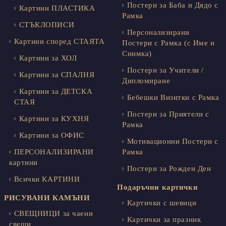
Постери за Баба и Дядо с
Картини ПЛАСТИКА
Рамка
СТЪКЛОПИСИ
Персонализирани
Картини според СТАЯТА
Постери с Рамка (с Име и
Снимка)
Картини за ХОЛ
Постери за Учители /
Картини за СПАЛНЯ
Дипломиране
Картини за ДЕТСКА
Бебешки Визитки с Рамка
СТАЯ
Постери за Приятели с
Картини за КУХНЯ
Рамка
Картини за ОФИС
Мотивационни Постери с
ПЕРСОНАЛИЗИРАНИ
Рамка
картини
Постери за Рожден Ден
Всички КАРТИНИ
Подаръчни картички
РИСУВАНИ КАМЪНИ
Картички с шевици
СВЕЩНИЦИ за чаени
Картички за празник
свещи