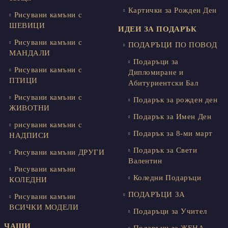
Картички за Рожден Ден
Рисувани камъни с
ШЕВИЦИ
ИДЕИ ЗА ПОДАРЪК
Рисувани камъни с
ПОДАРЪЦИ ПО ПОВОД
МАНДАЛИ
Подаръци за
Рисувани камъни с
Дипломиране и
ПТИЦИ
Абитуриентски Бал
Рисувани камъни с
Подарък за рожден ден
ЖИВОТНИ
Подарък за Имен Ден
рисувани камъни с
Подарък за 8-ми март
НАДПИСИ
Подарък за Свети
Рисувани камъни ДРУГИ
Валентин
Рисувани камъни
Коледни Подаръци
КОЛЕДНИ
ПОДАРЪЦИ ЗА
Рисувани камъни
ВСИЧКИ МОДЕЛИ
Подаръци за Учител
ЧАШИ
Подаръци за ЖЕНА