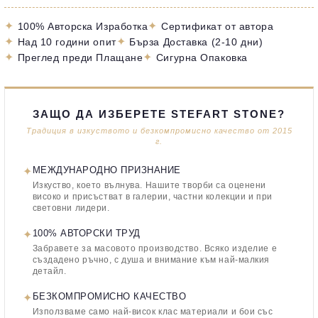
✦
✦
100% Авторска Изработка
Сертификат от автора
✦
✦
Над 10 години опит
Бърза Доставка (2-10 дни)
✦
✦
Преглед преди Плащане
Сигурна Опаковка
ЗАЩО ДА ИЗБЕРЕТЕ STEFART STONE?
Традиция в изкуството и безкомпромисно качество от 2015
г.
✦
МЕЖДУНАРОДНО ПРИЗНАНИЕ
Изкуство, което вълнува. Нашите творби са оценени
високо и присъстват в галерии, частни колекции и при
световни лидери.
✦
100% АВТОРСКИ ТРУД
Забравете за масовото производство. Всяко изделие е
създадено ръчно, с душа и внимание към най-малкия
детайл.
✦
БЕЗКОМПРОМИСНО КАЧЕСТВО
Използваме само най-висок клас материали и бои със