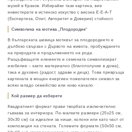
музей в Краков. Избирайки тази картина, вие
инвестирате в истинско изкуство с висока E-E-A-T
(Експертиза, Опит, Авторитет и Доверие) стойност.
Символика на мотива „Плодородие“
В българската шевица мотивът за плодородието е
дълбоко свързан с Дървото на живота, пробуждането
на природата и продължението на рода.
Разцъфващите елементи и семената символизират
изобилие – както материално (благополучие в дома),
така и духовно (радост, здраве и деца). Това превръща
картината в мощен енергиен пожелателен символ за
всяко младо семейство или ново начало.
Кой размер да изберете
Квадратният формат прави творбата изключително
гъвкава за интериора. По-малките размери (25х25 см,
30х30 см) са идеални за ниши, колони или като част от
композиция на стената. Големите формати (50х50 см,