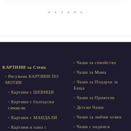
✦ ✦ ✦ ✦ ✦ ✦
Чаши за семейство
КАРТИНИ за Стена
Чаши за Мама
Рисувани КАРТИНИ ПО
Чаши за Подарък за
МОТИВ
Баща
Картини с ШЕВИЦИ
Чаши за Приятели
Картини с български
Детски Чаши
символи
Чаши за любим човек
Картини с МАНДАЛИ
Чаши с надписи
Картини и пана с