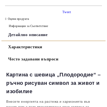
САМО ПОПЪЛНЕТЕ 3 ПОЛЕТА
Tweet
Оцени продукта
Информация за Съответствие
Детайлно описание
Съгласен съм с
Политиката за лични данни
Характеристики
Ние ще се свържем с вас в рамките на работния ден.
Често задавани въпроси
Картина с шевица „Плодородие“ –
ръчно рисуван символ за живот и
изобилие
Внесете енергията на растежа и хармонията във
вашия дом с тази впечатляваща етно картина за