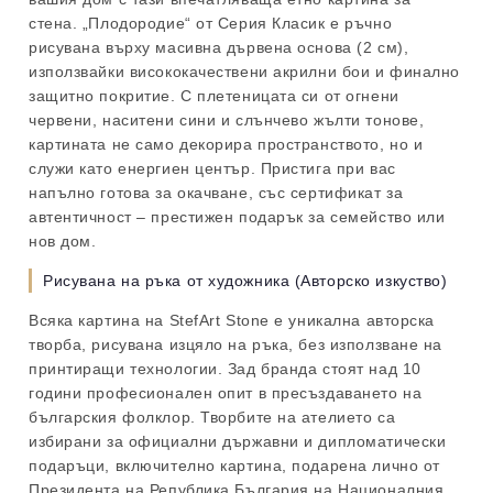
стена. „Плодородие“ от Серия Класик е ръчно
рисувана върху масивна дървена основа (2 см),
използвайки висококачествени акрилни бои и финално
защитно покритие. С плетеницата си от огнени
червени, наситени сини и слънчево жълти тонове,
картината не само декорира пространството, но и
служи като енергиен център. Пристига при вас
напълно готова за окачване, със сертификат за
автентичност – престижен подарък за семейство или
нов дом.
Рисувана на ръка от художника (Авторско изкуство)
Всяка картина на StefArt Stone е уникална авторска
творба, рисувана изцяло на ръка, без използване на
принтиращи технологии. Зад бранда стоят над 10
години професионален опит в пресъздаването на
българския фолклор. Творбите на ателието са
избирани за официални държавни и дипломатически
подаръци, включително картина, подарена лично от
Президента на Република България на Националния