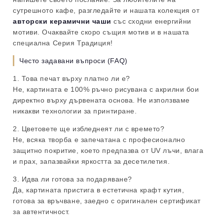
сутрешното кафе, разгледайте и нашата колекция от
авторски керамични чаши
със сходни енергийни
мотиви.
Очаквайте скоро същия мотив и в нашата
специална Серия Традиция!
Често задавани въпроси (FAQ)
1. Това печат върху платно ли е?
Не, картината е 100% ръчно рисувана с акрилни бои
директно върху дървената основа. Не използваме
никакви технологии за принтиране.
2. Цветовете ще избледнеят ли с времето?
Не, всяка творба е запечатана с професионално
защитно покритие, което предпазва от UV лъчи, влага
и прах, запазвайки яркостта за десетилетия.
3. Идва ли готова за подаряване?
Да, картината пристига в естетична крафт кутия,
готова за връчване, заедно с оригинален сертификат
за автентичност.