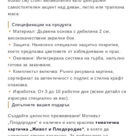
60х60 см) стоят великолепно като централен
самостоятелен акцент над диван, легло или трапезна
маса.
Спецификации на продукта
✦
Материал:
Дървена основа с дебелина 2 см,
висококачествени акрилни бои.
✦
Защита:
Нанесено специално защитно покритие,
което предпазва цветовете от избледняване и прах.
✦
Окачване:
Интегрирана система на гърба, напълно
готова за закачване.
✦
Комплектът включва:
Ръчно рисувана картина,
сертификат за автентичност с подпис и стилна крафт
опаковка.
✦
Изработка:
От 3 до 10 работни дни (всеки детайл се
изрисува специално за вас).
Допълнете вашия подарък
Създайте цялостно преживяване! Мотивът
„Плодородие“ е наличен и като красива
тематична
картичка „Живот и Плодородие“
, в която да
напишете своето послание. За любителите на