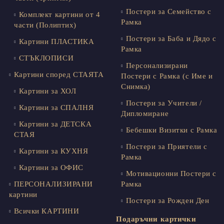
Постери за Семейство с
Комплект картини от 4
Рамка
части (Полиптих)
Постери за Баба и Дядо с
Картини ПЛАСТИКА
Рамка
СТЪКЛОПИСИ
Персонализирани
Картини според СТАЯТА
Постери с Рамка (с Име и
Снимка)
Картини за ХОЛ
Постери за Учители /
Картини за СПАЛНЯ
Дипломиране
Картини за ДЕТСКА
Бебешки Визитки с Рамка
СТАЯ
Постери за Приятели с
Картини за КУХНЯ
Рамка
Картини за ОФИС
Мотивационни Постери с
ПЕРСОНАЛИЗИРАНИ
Рамка
картини
Постери за Рожден Ден
Всички КАРТИНИ
Подаръчни картички