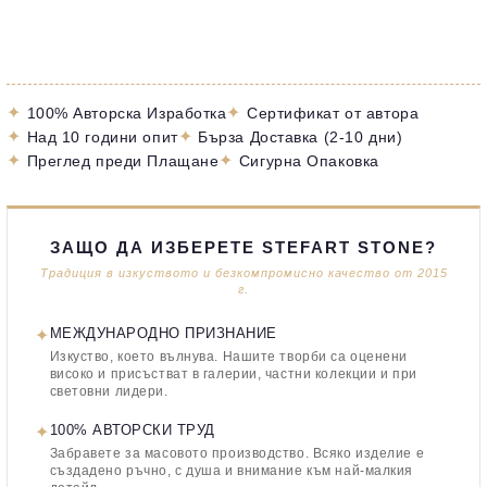
✦
✦
100% Авторска Изработка
Сертификат от автора
✦
✦
Над 10 години опит
Бърза Доставка (2-10 дни)
✦
✦
Преглед преди Плащане
Сигурна Опаковка
ЗАЩО ДА ИЗБЕРЕТЕ STEFART STONE?
Традиция в изкуството и безкомпромисно качество от 2015
г.
✦
МЕЖДУНАРОДНО ПРИЗНАНИЕ
Изкуство, което вълнува. Нашите творби са оценени
високо и присъстват в галерии, частни колекции и при
световни лидери.
✦
100% АВТОРСКИ ТРУД
Забравете за масовото производство. Всяко изделие е
създадено ръчно, с душа и внимание към най-малкия