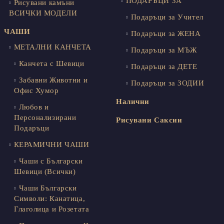
ПОДАРЪЦИ ЗА
Рисувани камъни
ВСИЧКИ МОДЕЛИ
Подаръци за Учител
ЧАШИ
Подаръци за ЖЕНА
МЕТАЛНИ КАНЧЕТА
Подаръци за МЪЖ
Канчета с Шевици
Подаръци за ДЕТЕ
Забавни Животни и
Подаръци за ЗОДИИ
Офис Хумор
Налични
Любов и
Персонализирани
Рисувани Саксии
Подаръци
КЕРАМИЧНИ ЧАШИ
Чаши с Български
Шевици (Всички)
Чаши Български
Символи: Канатица,
Глаголица и Розетата