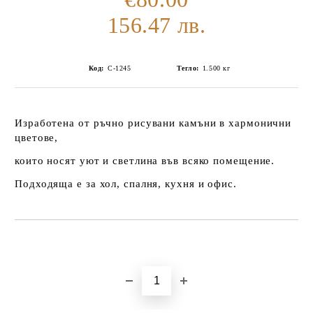
156.47 лв.
Код:
С-1245
Тегло:
1.500
кг
Изработена от ръчно рисувани камъни в хармонични
цветове,
които носят уют и светлина във всяко помещение.
Подходяща е за хол, спалня, кухня и офис.
Добави в желани