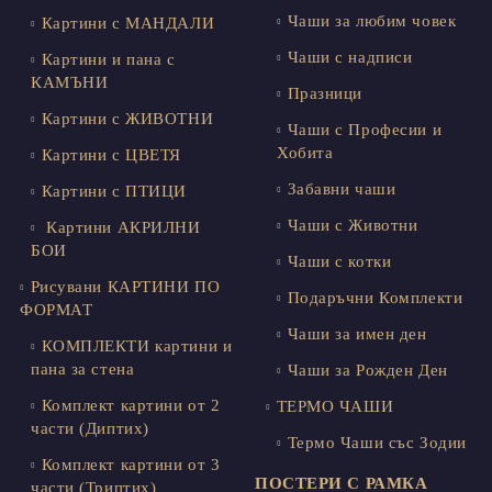
Чаши за любим човек
Картини с МАНДАЛИ
Чаши с надписи
Картини и пана с
КАМЪНИ
Празници
Картини с ЖИВОТНИ
Чаши с Професии и
Хобита
Картини с ЦВЕТЯ
Забавни чаши
Картини с ПТИЦИ
Чаши с Животни
Картини АКРИЛНИ
БОИ
Чаши с котки
Рисувани КАРТИНИ ПО
Подаръчни Комплекти
ФОРМАТ
Чаши за имен ден
КОМПЛЕКТИ картини и
пана за стена
Чаши за Рожден Ден
Комплект картини от 2
ТЕРМО ЧАШИ
части (Диптих)
Термо Чаши със Зодии
Комплект картини от 3
ПОСТЕРИ С РАМКА
части (Триптих)