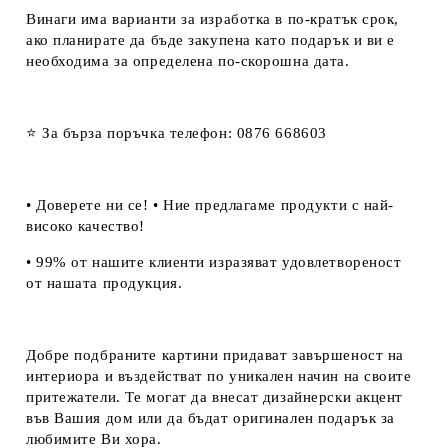
Винаги има варианти за изработка в по-кратък срок,
ако планирате да бъде закупена като подарък и ви е
необходима за определена по-скорошна дата.
⭐ За бърза поръчка телефон: 0876 668603
• Доверете ни се! • Ние предлагаме продукти с най-
високо качество!
• 99% от нашите клиенти изразяват удовлетвореност
от нашата продукция.
Добре подбраните картини придават завършеност на
интериора и въздействат по уникален начин на своите
притежатели. Те могат да внесат дизайнерски акцент
във Вашия дом или да бъдат оригинален подарък за
любимите Ви хора.