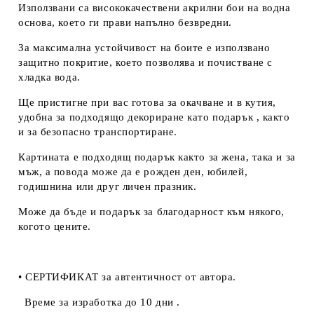
Използвани са висококачествени акрилни бои на водна
основа, което ги прави напълно безвредни.
За максимална устойчивост на боите е използвано
защитно покритие, което позволява и почистване с
хладка вода.
Ще пристигне при вас готова за окачване и в кутия,
удобна за подходящо декориране като подарък , както
и за безопасно транспортиране.
Картината е подходящ подарък както за жена, така и за
мъж, а повода може да е рожден ден, юбилей,
годишнина или друг личен празник.
Може да бъде и подарък за благодарност към някого,
когото цените.
• СЕРТИФИКАТ за автентичност от автора.
Време за изработка до 10 дни .