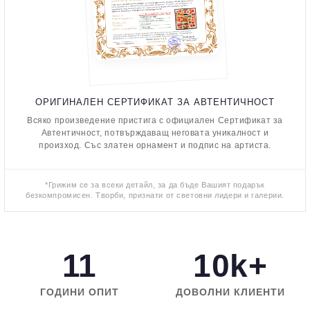
ОРИГИНАЛЕН СЕРТИФИКАТ ЗА АВТЕНТИЧНОСТ
Всяко произведение пристига с официален Сертификат за
Автентичност, потвърждаващ неговата уникалност и
произход. Със златен орнамент и подпис на артиста.
*Грижим се за всеки детайл, за да бъде Вашият подарък
безкомпромисен. Творби, признати от световни лидери и галерии.
11
10k+
ГОДИНИ ОПИТ
ДОВОЛНИ КЛИЕНТИ