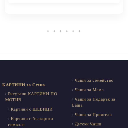
✦ ✦ ✦ ✦ ✦ ✦
Чаши за семейство
КАРТИНИ за Стена
Чаши за Мама
Рисувани КАРТИНИ ПО
Чаши за Подарък за
МОТИВ
Баща
Картини с ШЕВИЦИ
Чаши за Приятели
Картини с български
Детски Чаши
символи