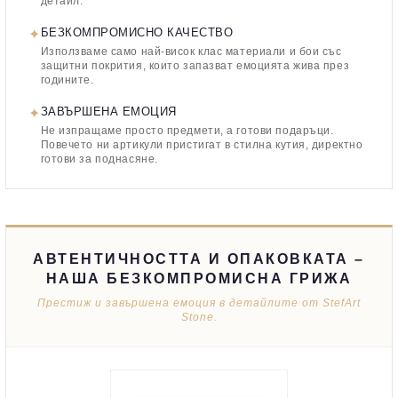
детайл.
✦
БЕЗКОМПРОМИСНО КАЧЕСТВО
Използваме само най-висок клас материали и бои със
защитни покрития, които запазват емоцията жива през
годините.
✦
ЗАВЪРШЕНА ЕМОЦИЯ
Не изпращаме просто предмети, а готови подаръци.
Повечето ни артикули пристигат в стилна кутия, директно
готови за поднасяне.
АВТЕНТИЧНОСТТА И ОПАКОВКАТА –
НАША БЕЗКОМПРОМИСНА ГРИЖА
Престиж и завършена емоция в детайлите от StefArt
Stone.