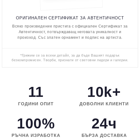
ОРИГИНАЛЕН СЕРТИФИКАТ ЗА АВТЕНТИЧНОСТ
Всяко произведение пристига с официален Сертификат за
Автентичност, потвърждаващ неговата уникалност и
произход. Със златен орнамент и подпис на артиста.
*Грижим се за всеки детайл, за да бъде Вашият подарък
безкомпромисен. Творби, признати от световни лидери и галерии.
11
10k+
ГОДИНИ ОПИТ
ДОВОЛНИ КЛИЕНТИ
100%
24ч
РЪЧНА ИЗРАБОТКА
БЪРЗА ДОСТАВКА