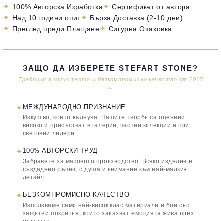
✦
✦
100% Авторска Изработка
Сертификат от автора
✦
✦
Над 10 години опит
Бърза Доставка (2-10 дни)
✦
✦
Преглед преди Плащане
Сигурна Опаковка
ЗАЩО ДА ИЗБЕРЕТЕ STEFART STONE?
Традиция в изкуството и безкомпромисно качество от 2015
г.
✦
МЕЖДУНАРОДНО ПРИЗНАНИЕ
Изкуство, което вълнува. Нашите творби са оценени
високо и присъстват в галерии, частни колекции и при
световни лидери.
✦
100% АВТОРСКИ ТРУД
Забравете за масовото производство. Всяко изделие е
създадено ръчно, с душа и внимание към най-малкия
детайл.
✦
БЕЗКОМПРОМИСНО КАЧЕСТВО
Използваме само най-висок клас материали и бои със
защитни покрития, които запазват емоцията жива през