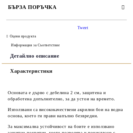
БЪРЗА ПОРЪЧКА
САМО ПОПЪЛНЕТЕ 3 ПОЛЕТА
Tweet
Оцени продукта
Информация за Съответствие
Детайлно описание
Съгласен съм с
Политиката за лични данни
Характеристики
Ние ще се свържем с вас в рамките на работния ден.
Основата е дърво с дебелина 2 см, защитена и
обработена допълнително, за да устои на времето.
Използвани са висококачествени акрилни бои на водна
основа, което ги прави напълно безвредни.
За максимална устойчивост на боите е използвано
защитно покритие, което позволява и почистване с