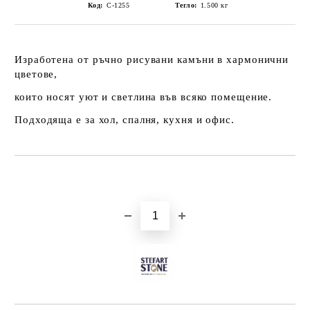
Код:
С-1255
Тегло:
1.500
кг
Изработена от ръчно рисувани камъни в хармонични
цветове,
които носят уют и светлина във всяко помещение.
Подходяща е за хол, спалня, кухня и офис.
Добави в желани