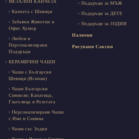
МЕТАЛНИ КАНЧЕТА
Подаръци за МЪЖ
Канчета с Шевици
Подаръци за ДЕТЕ
Забавни Животни и
Подаръци за ЗОДИИ
Офис Хумор
Налични
Любов и
Персонализирани
Рисувани Саксии
Подаръци
КЕРАМИЧНИ ЧАШИ
Чаши с Български
Шевици (Всички)
Чаши Български
Символи: Канатица,
Глаголица и Розетата
Персонализирани Чаши
с Име и Снимка
Чаши със Зодии
Чаши с Икони и Светци