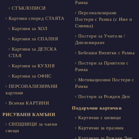
Рамка
СТЪКЛОПИСИ
Персонализирани
Картини според СТАЯТА
Постери с Рамка (с Име и
Снимка)
Картини за ХОЛ
Постери за Учители /
Картини за СПАЛНЯ
Дипломиране
Картини за ДЕТСКА
Бебешки Визитки с Рамка
СТАЯ
Постери за Приятели с
Картини за КУХНЯ
Рамка
Картини за ОФИС
Мотивационни Постери с
ПЕРСОНАЛИЗИРАНИ
Рамка
картини
Постери за Рожден Ден
Всички КАРТИНИ
Подаръчни картички
РИСУВАНИ КАМЪНИ
Картички с шевици
СВЕЩНИЦИ за чаени
Картички за празник
свещи
Картички за Рожден Ден