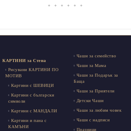
✦ ✦ ✦ ✦ ✦ ✦
Чаши за семейство
КАРТИНИ за Стена
Чаши за Мама
Рисувани КАРТИНИ ПО
Чаши за Подарък за
МОТИВ
Баща
Картини с ШЕВИЦИ
Чаши за Приятели
Картини с български
Детски Чаши
символи
Чаши за любим човек
Картини с МАНДАЛИ
Чаши с надписи
Картини и пана с
КАМЪНИ
Празници