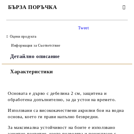
БЪРЗА ПОРЪЧКА
САМО ПОПЪЛНЕТЕ 3 ПОЛЕТА
Tweet
Оцени продукта
Информация за Съответствие
Детайлно описание
Съгласен съм с
Политиката за лични данни
Характеристики
Ние ще се свържем с вас в рамките на работния ден.
Основата е дърво с дебелина 2 см, защитена и
обработена допълнително, за да устои на времето.
Използвани са висококачествени акрилни бои на водна
основа, което ги прави напълно безвредни.
За максимална устойчивост на боите е използвано
защитно покритие, което позволява и почистване с