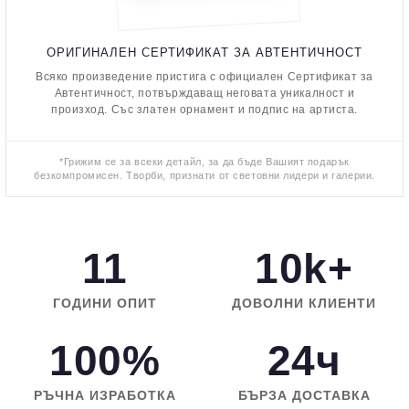
ОРИГИНАЛЕН СЕРТИФИКАТ ЗА АВТЕНТИЧНОСТ
Всяко произведение пристига с официален Сертификат за
Автентичност, потвърждаващ неговата уникалност и
произход. Със златен орнамент и подпис на артиста.
*Грижим се за всеки детайл, за да бъде Вашият подарък
безкомпромисен. Творби, признати от световни лидери и галерии.
11
10k+
ГОДИНИ ОПИТ
ДОВОЛНИ КЛИЕНТИ
100%
24ч
РЪЧНА ИЗРАБОТКА
БЪРЗА ДОСТАВКА