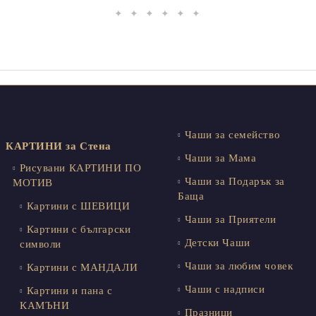
✦ ✦ ✦ ✦ ✦ ✦
Чаши за семейство
КАРТИНИ за Стена
Чаши за Мама
Рисувани КАРТИНИ ПО
Чаши за Подарък за
МОТИВ
Баща
Картини с ШЕВИЦИ
Чаши за Приятели
Картини с български
Детски Чаши
символи
Чаши за любим човек
Картини с МАНДАЛИ
Чаши с надписи
Картини и пана с
КАМЪНИ
Празници