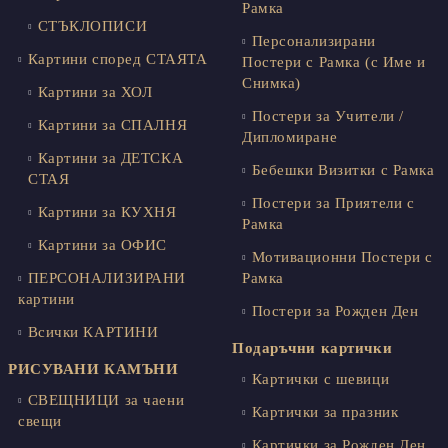
Рамка
СТЪКЛОПИСИ
Персонализирани
Картини според СТАЯТА
Постери с Рамка (с Име и
Снимка)
Картини за ХОЛ
Постери за Учители /
Картини за СПАЛНЯ
Дипломиране
Картини за ДЕТСКА
Бебешки Визитки с Рамка
СТАЯ
Постери за Приятели с
Картини за КУХНЯ
Рамка
Картини за ОФИС
Мотивационни Постери с
ПЕРСОНАЛИЗИРАНИ
Рамка
картини
Постери за Рожден Ден
Всички КАРТИНИ
Подаръчни картички
РИСУВАНИ КАМЪНИ
Картички с шевици
СВЕЩНИЦИ за чаени
Картички за празник
свещи
Картички за Рожден Ден