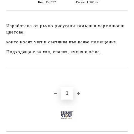
Код:
С-1267
Тегло:
1.500
кг
Изработена от ръчно рисувани камъни в хармонични
цветове,
които носят уют и светлина във всяко помещение.
Подходяща е за хол, спалня, кухня и офис.
Добави в желани