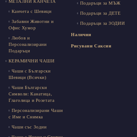
МЕТАЛНИ КАНЧЕТА
Подаръци за МЪЖ
Канчета с Шевици
Подаръци за ДЕТЕ
Забавни Животни и
Подаръци за ЗОДИИ
Офис Хумор
Налични
Любов и
Персонализирани
Рисувани Саксии
Подаръци
КЕРАМИЧНИ ЧАШИ
Чаши с Български
Шевици (Всички)
Чаши Български
Символи: Канатица,
Глаголица и Розетата
Персонализирани Чаши
с Име и Снимка
Чаши със Зодии
Чаши с Икони и Светци