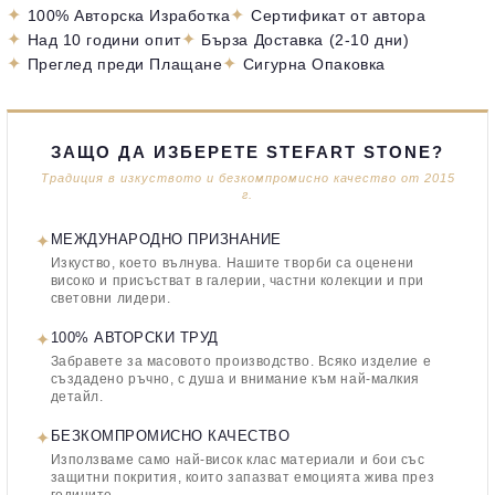
✦
✦
100% Авторска Изработка
Сертификат от автора
✦
✦
Над 10 години опит
Бърза Доставка (2-10 дни)
✦
✦
Преглед преди Плащане
Сигурна Опаковка
ЗАЩО ДА ИЗБЕРЕТЕ STEFART STONE?
Традиция в изкуството и безкомпромисно качество от 2015
г.
✦
МЕЖДУНАРОДНО ПРИЗНАНИЕ
Изкуство, което вълнува. Нашите творби са оценени
високо и присъстват в галерии, частни колекции и при
световни лидери.
✦
100% АВТОРСКИ ТРУД
Забравете за масовото производство. Всяко изделие е
създадено ръчно, с душа и внимание към най-малкия
детайл.
✦
БЕЗКОМПРОМИСНО КАЧЕСТВО
Използваме само най-висок клас материали и бои със
защитни покрития, които запазват емоцията жива през