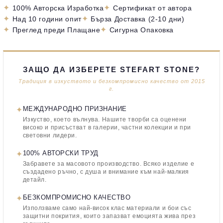
✦
✦
100% Авторска Изработка
Сертификат от автора
✦
✦
Над 10 години опит
Бърза Доставка (2-10 дни)
✦
✦
Преглед преди Плащане
Сигурна Опаковка
ЗАЩО ДА ИЗБЕРЕТЕ STEFART STONE?
Традиция в изкуството и безкомпромисно качество от 2015
г.
✦
МЕЖДУНАРОДНО ПРИЗНАНИЕ
Изкуство, което вълнува. Нашите творби са оценени
високо и присъстват в галерии, частни колекции и при
световни лидери.
✦
100% АВТОРСКИ ТРУД
Забравете за масовото производство. Всяко изделие е
създадено ръчно, с душа и внимание към най-малкия
детайл.
✦
БЕЗКОМПРОМИСНО КАЧЕСТВО
Използваме само най-висок клас материали и бои със
защитни покрития, които запазват емоцията жива през