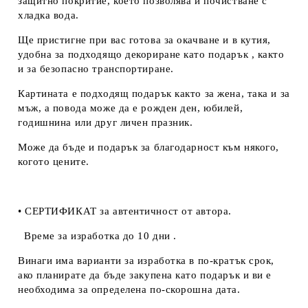
защитно покритие, което позволява и почистване с
хладка вода.
Ще пристигне при вас готова за окачване и в кутия,
удобна за подходящо декориране като подарък , както
и за безопасно транспортиране.
Картината е подходящ подарък както за жена, така и за
мъж, а повода може да е рожден ден, юбилей,
годишнина или друг личен празник.
Може да бъде и подарък за благодарност към някого,
когото цените.
• СЕРТИФИКАТ за автентичност от автора.
Време за изработка до 10 дни .
Винаги има варианти за изработка в по-кратък срок,
ако планирате да бъде закупена като подарък и ви е
необходима за определена по-скорошна дата.