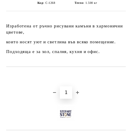
Код:
С-1268
Тегло:
1.500
кг
Изработена от ръчно рисувани камъни в хармонични
цветове,
които носят уют и светлина във всяко помещение.
Подходяща е за хол, спалня, кухня и офис.
Добави в желани