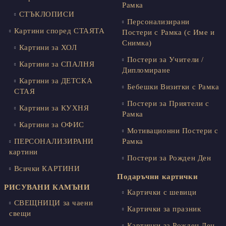
Рамка
СТЪКЛОПИСИ
Персонализирани
Картини според СТАЯТА
Постери с Рамка (с Име и
Снимка)
Картини за ХОЛ
Постери за Учители /
Картини за СПАЛНЯ
Дипломиране
Картини за ДЕТСКА
Бебешки Визитки с Рамка
СТАЯ
Постери за Приятели с
Картини за КУХНЯ
Рамка
Картини за ОФИС
Мотивационни Постери с
ПЕРСОНАЛИЗИРАНИ
Рамка
картини
Постери за Рожден Ден
Всички КАРТИНИ
Подаръчни картички
РИСУВАНИ КАМЪНИ
Картички с шевици
СВЕЩНИЦИ за чаени
Картички за празник
свещи
Картички за Рожден Ден