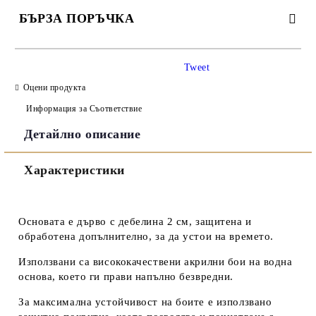
БЪРЗА ПОРЪЧКА
САМО ПОПЪЛНЕТЕ 3 ПОЛЕТА
Tweet
Оцени продукта
Информация за Съответствие
Детайлно описание
Съгласен съм с
Политиката за лични данни
Характеристики
Ние ще се свържем с вас в рамките на работния ден.
Основата е дърво с дебелина 2 см, защитена и
обработена допълнително, за да устои на времето.
Използвани са висококачествени акрилни бои на водна
основа, което ги прави напълно безвредни.
За максимална устойчивост на боите е използвано