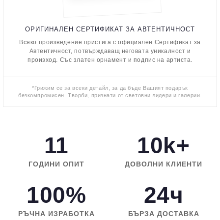
ОРИГИНАЛЕН СЕРТИФИКАТ ЗА АВТЕНТИЧНОСТ
Всяко произведение пристига с официален Сертификат за
Автентичност, потвърждаващ неговата уникалност и
произход. Със златен орнамент и подпис на артиста.
*Грижим се за всеки детайл, за да бъде Вашият подарък
безкомпромисен. Творби, признати от световни лидери и галерии.
11
10k+
ГОДИНИ ОПИТ
ДОВОЛНИ КЛИЕНТИ
100%
24ч
РЪЧНА ИЗРАБОТКА
БЪРЗА ДОСТАВКА