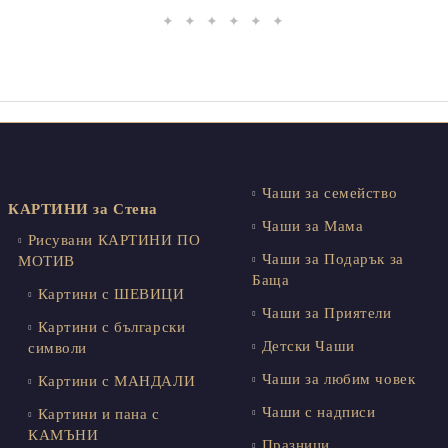
✦ ✦ ✦ ✦ ✦ ✦
Чаши за семейство
КАРТИНИ за Стена
Чаши за Мама
Рисувани КАРТИНИ ПО
Чаши за Подарък за
МОТИВ
Баща
Картини с ШЕВИЦИ
Чаши за Приятели
Картини с български
Детски Чаши
символи
Чаши за любим човек
Картини с МАНДАЛИ
Чаши с надписи
Картини и пана с
КАМЪНИ
Празници