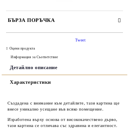
БЪРЗА ПОРЪЧКА
САМО ПОПЪЛНЕТЕ 3 ПОЛЕТА
Tweet
Оцени продукта
Информация за Съответствие
Детайлно описание
Съгласен съм с
Политиката за лични данни
Характеристики
Ние ще се свържем с вас в рамките на работния ден.
Създадена с внимание към детайлите, тази картина ще
внесе уникално усещане във всяко помещение.
Изработена върху основа от висококачествено дърво,
тази картина се отличава със здравина и елегантност.