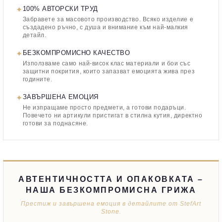
✦
100% АВТОРСКИ ТРУД
Забравете за масовото производство. Всяко изделие е
създадено ръчно, с душа и внимание към най-малкия
детайл.
✦
БЕЗКОМПРОМИСНО КАЧЕСТВО
Използваме само най-висок клас материали и бои със
защитни покрития, които запазват емоцията жива през
годините.
✦
ЗАВЪРШЕНА ЕМОЦИЯ
Не изпращаме просто предмети, а готови подаръци.
Повечето ни артикули пристигат в стилна кутия, директно
готови за поднасяне.
АВТЕНТИЧНОСТТА И ОПАКОВКАТА –
НАША БЕЗКОМПРОМИСНА ГРИЖА
Престиж и завършена емоция в детайлите от StefArt
Stone.