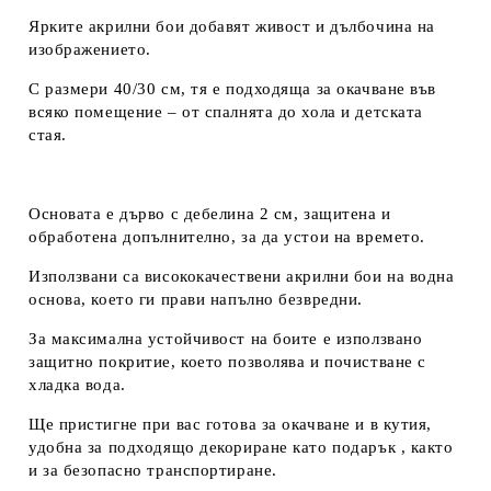
Ярките акрилни бои добавят живост и дълбочина на
изображението.
С размери 40/30 см, тя е подходяща за окачване във
всяко помещение – от спалнята до хола и детската
стая.
Основата е дърво с дебелина 2 см, защитена и
обработена допълнително, за да устои на времето.
Използвани са висококачествени акрилни бои на водна
основа, което ги прави напълно безвредни.
За максимална устойчивост на боите е използвано
защитно покритие, което позволява и почистване с
хладка вода.
Ще пристигне при вас готова за окачване и в кутия,
удобна за подходящо декориране като подарък , както
и за безопасно транспортиране.