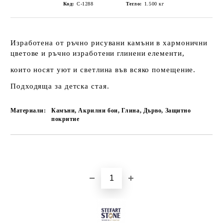
Код:
С-1288
Тегло:
1.500
кг
Изработена от ръчно рисувани камъни в хармонични
цветове и ръчно изработени глинени елементи,
които носят уют и светлина във всяко помещение.
Подходяща за детска стая.
Материали:
Камъни, Акрилни бои, Глина, Дърво, Защитно
покритие
Добави в желани