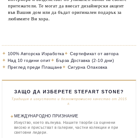
притежатели. Те могат да внесат дизайнерски акцент
във Вашия дом или да бъдат оригинален подарък за
любимите Ви хора.
✦
✦
100% Авторска Изработка
Сертификат от автора
✦
✦
Над 10 години опит
Бърза Доставка (2-10 дни)
✦
✦
Преглед преди Плащане
Сигурна Опаковка
ЗАЩО ДА ИЗБЕРЕТЕ STEFART STONE?
Традиция в изкуството и безкомпромисно качество от 2015
г.
✦
МЕЖДУНАРОДНО ПРИЗНАНИЕ
Изкуство, което вълнува. Нашите творби са оценени
високо и присъстват в галерии, частни колекции и при
световни лидери.