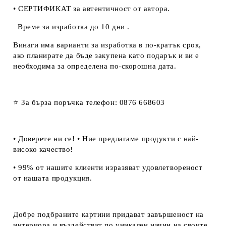
• СЕРТИФИКАТ за автентичност от автора.
Време за изработка до 10 дни .
Винаги има варианти за изработка в по-кратък срок,
ако планирате да бъде закупена като подарък и ви е
необходима за определена по-скорошна дата.
⭐ За бърза поръчка телефон: 0876 668603
• Доверете ни се! • Ние предлагаме продукти с най-
високо качество!
• 99% от нашите клиенти изразяват удовлетвореност
от нашата продукция.
Добре подбраните картини придават завършеност на
интериора и въздействат по уникален начин на своите