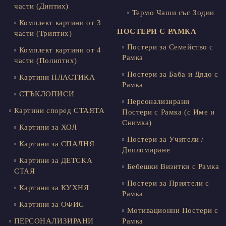
части (Диптих)
Термо Чаши със Зодии
Комплект картини от 3
ПОСТЕРИ С РАМКА
части (Триптих)
Постери за Семейство с
Комплект картини от 4
Рамка
части (Полиптих)
Постери за Баба и Дядо с
Картини ПЛАСТИКА
Рамка
СТЪКЛОПИСИ
Персонализирани
Картини според СТАЯТА
Постери с Рамка (с Име и
Снимка)
Картини за ХОЛ
Постери за Учители /
Картини за СПАЛНЯ
Дипломиране
Картини за ДЕТСКА
Бебешки Визитки с Рамка
СТАЯ
Постери за Приятели с
Картини за КУХНЯ
Рамка
Картини за ОФИС
Мотивационни Постери с
ПЕРСОНАЛИЗИРАНИ
Рамка