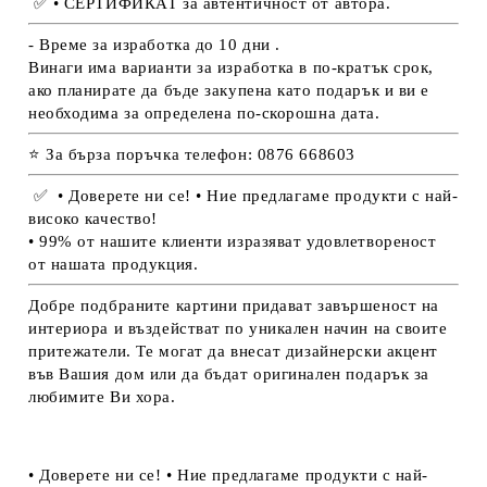
✅
• СЕРТИФИКАТ за автентичност от автора.
- Време за изработка до 10 дни .
Винаги има варианти за изработка в по-кратък срок,
ако планирате да бъде закупена като подарък и ви е
необходима за определена по-скорошна дата.
⭐ За бърза поръчка телефон: 0876 668603
✅
• Доверете ни се! • Ние предлагаме продукти с най-
високо качество!
• 99% от нашите клиенти изразяват удовлетвореност
от нашата продукция.
Добре подбраните картини придават завършеност на
интериора и въздействат по уникален начин на своите
притежатели. Те могат да внесат дизайнерски акцент
във Вашия дом или да бъдат оригинален подарък за
любимите Ви хора.
• Доверете ни се! • Ние предлагаме продукти с най-