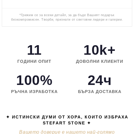
*Грижим се за всеки детайл, за да бъде Вашият подарък
безкомпромисен. Творби, признати от световни лидери и галерии.
11
10k+
ГОДИНИ ОПИТ
ДОВОЛНИ КЛИЕНТИ
100%
24ч
РЪЧНА ИЗРАБОТКА
БЪРЗА ДОСТАВКА
✦ ИСТИНСКИ ДУМИ ОТ ХОРА, КОИТО ИЗБРАХА
STEFART STONE ✦
Вашето доверие е нашето най-голямо