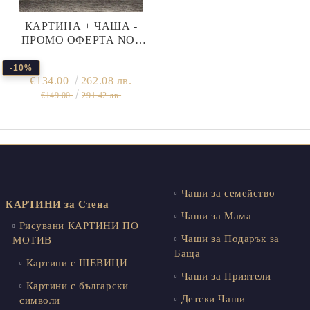
КАРТИНА + ЧАША -
ПРОМО ОФЕРТА NO2
СПЕСТИ -10%
-10%
€134.00
262.08 лв.
€149.00
291.42 лв.
Чаши за семейство
КАРТИНИ за Стена
Чаши за Мама
Рисувани КАРТИНИ ПО
Чаши за Подарък за
МОТИВ
Баща
Картини с ШЕВИЦИ
Чаши за Приятели
Картини с български
Детски Чаши
символи