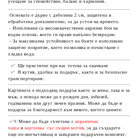
усещане за спокойствие, баланс и хармония.
Основата е дърво с дебелина 2 см, защитена и
обработена допълнително, за да устои на времето.
- Използвани са висококачествени акрилни бои на
водна основа, което ги прави напълно безвредни.
- За максимална устойчивост на боите е използвано
защитно покритие, което позволява и почистване с
хладка вода.
✅
Ще пристигне при вас готова за окачване
✅
В кутия, удобна за подарък , както и за безопасно
транспортиране.
Картината е подходящ подарък както за жена, така и за
мъж, а повода може да е рожден ден, юбилей,
годишнина или друг личен празник. Може да бъде и
подарък за благодарност към някого, когото цените.
✅
⭐
Може да бъде съчетана с
керамична
чаша
и
картичка
със същия мотив
, за да създадете
още по-впечатляващ и завършен подаръчен комплект.