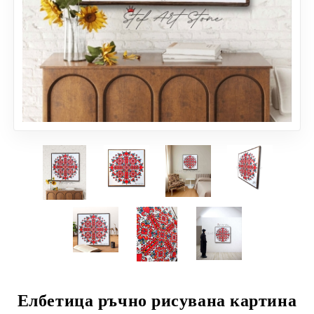
Елбетица ръчно рисувана картина