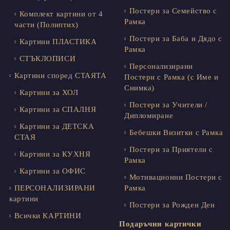
Постери за Семейство с
Комплект картини от 4
Рамка
части (Полиптих)
Постери за Баба и Дядо с
Картини ПЛАСТИКА
Рамка
СТЪКЛОПИСИ
Персонализирани
Картини според СТАЯТА
Постери с Рамка (с Име и
Снимка)
Картини за ХОЛ
Постери за Учители /
Картини за СПАЛНЯ
Дипломиране
Картини за ДЕТСКА
Бебешки Визитки с Рамка
СТАЯ
Постери за Приятели с
Картини за КУХНЯ
Рамка
Картини за ОФИС
Мотивационни Постери с
ПЕРСОНАЛИЗИРАНИ
Рамка
картини
Постери за Рожден Ден
Всички КАРТИНИ
Подаръчни картички