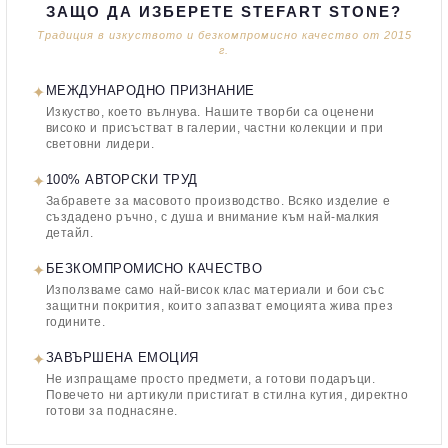
ЗАЩО ДА ИЗБЕРЕТЕ STEFART STONE?
Традиция в изкуството и безкомпромисно качество от 2015
г.
✦
МЕЖДУНАРОДНО ПРИЗНАНИЕ
Изкуство, което вълнува. Нашите творби са оценени
високо и присъстват в галерии, частни колекции и при
световни лидери.
✦
100% АВТОРСКИ ТРУД
Забравете за масовото производство. Всяко изделие е
създадено ръчно, с душа и внимание към най-малкия
детайл.
✦
БЕЗКОМПРОМИСНО КАЧЕСТВО
Използваме само най-висок клас материали и бои със
защитни покрития, които запазват емоцията жива през
годините.
✦
ЗАВЪРШЕНА ЕМОЦИЯ
Не изпращаме просто предмети, а готови подаръци.
Повечето ни артикули пристигат в стилна кутия, директно
готови за поднасяне.