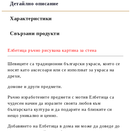
Детайлно описание
Съгласен съм с
Политиката за лични данни
Характеристики
Ние ще се свържем с вас в рамките на работния ден.
Свързани продукти
Елбетица ръчно рисувана картина за стена
Шевиците са традиционни български украси, които се
носят като аксесоари или се използват за украса на
дрехи,
домове и други предмети.
Ръчно изработените предмети с мотив Елбетица са
чудесен начин да изразите своята любов към
българската култура и да подарите на близките си
нещо уникално и ценно.
Добавянето на Елбетица в дома ни може да доведе до