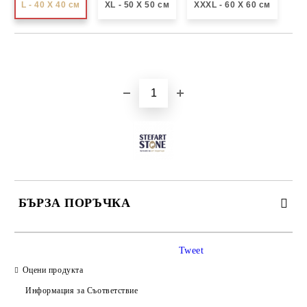
L - 40 X 40 см
XL - 50 X 50 см
XXXL - 60 X 60 см
Добави в желани
БЪРЗА ПОРЪЧКА
САМО ПОПЪЛНЕТЕ 3 ПОЛЕТА
Tweet
Оцени продукта
Информация за Съответствие