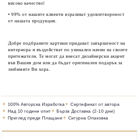
високо качество!
• 99% от нашите клиенти изразяват удовлетвореност
от нашата продукция.
Добре подбраните картини придават завършеност на
интериора и въздействат по уникален начин на своите
притежатели. Те могат да внесат дизайнерски акцент
във Вашия дом или да бъдат оригинален подарък за
любимите Ви хора.
✦
✦
100% Авторска Изработка
Сертификат от автора
✦
✦
Над 10 години опит
Бърза Доставка (2-10 дни)
✦
✦
Преглед преди Плащане
Сигурна Опаковка