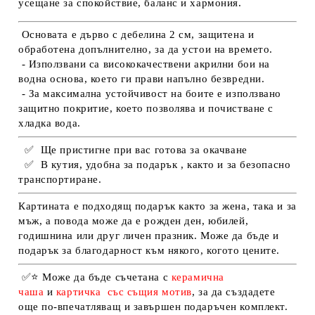
усещане за спокойствие, баланс и хармония.
Основата е дърво с дебелина 2 см, защитена и
обработена допълнително, за да устои на времето.
- Използвани са висококачествени акрилни бои на
водна основа, което ги прави напълно безвредни.
- За максимална устойчивост на боите е използвано
защитно покритие, което позволява и почистване с
хладка вода.
✅
Ще пристигне при вас готова за окачване
✅
В кутия, удобна за подарък , както и за безопасно
транспортиране.
Картината е подходящ подарък както за жена, така и за
мъж, а повода може да е рожден ден, юбилей,
годишнина или друг личен празник. Може да бъде и
подарък за благодарност към някого, когото цените.
✅
⭐
Може да бъде съчетана с
керамична
чаша
и
картичка
със същия мотив
, за да създадете
още по-впечатляващ и завършен подаръчен комплект.