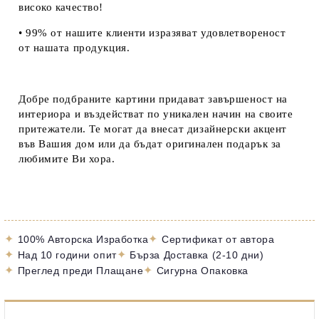
високо качество!
• 99% от нашите клиенти изразяват удовлетвореност
от нашата продукция.
Добре подбраните картини придават завършеност на
интериора и въздействат по уникален начин на своите
притежатели. Те могат да внесат дизайнерски акцент
във Вашия дом или да бъдат оригинален подарък за
любимите Ви хора.
✦
✦
100% Авторска Изработка
Сертификат от автора
✦
✦
Над 10 години опит
Бърза Доставка (2-10 дни)
✦
✦
Преглед преди Плащане
Сигурна Опаковка