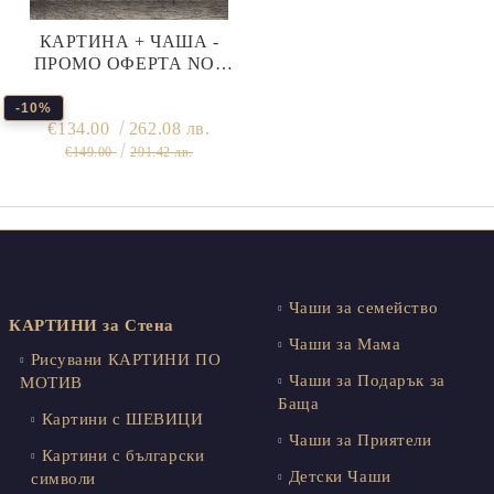
КАРТИНА + ЧАША -
ПРОМО ОФЕРТА NO2
СПЕСТИ -10%
-10%
€134.00
262.08 лв.
€149.00
291.42 лв.
Чаши за семейство
КАРТИНИ за Стена
Чаши за Мама
Рисувани КАРТИНИ ПО
Чаши за Подарък за
МОТИВ
Баща
Картини с ШЕВИЦИ
Чаши за Приятели
Картини с български
Детски Чаши
символи