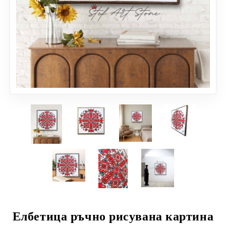
Елбетица ръчно рисувана картина