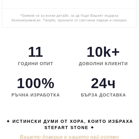
*Грижим се за всеки детайл, за да бъде Вашият подарък
безкомпромисен. Творби, признати от световни лидери и галерии.
11
10k+
ГОДИНИ ОПИТ
ДОВОЛНИ КЛИЕНТИ
100%
24ч
РЪЧНА ИЗРАБОТКА
БЪРЗА ДОСТАВКА
✦ ИСТИНСКИ ДУМИ ОТ ХОРА, КОИТО ИЗБРАХА
STEFART STONE ✦
Вашето доверие е нашето най-голямо