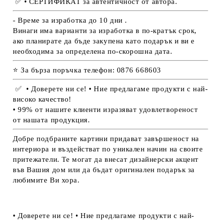
✅
• СЕРТИФИКАТ за автентичност от автора.
- Време за изработка до 10 дни .
Винаги има варианти за изработка в по-кратък срок,
ако планирате да бъде закупена като подарък и ви е
необходима за определена по-скорошна дата.
⭐ За бърза поръчка телефон: 0876 668603
✅
• Доверете ни се! • Ние предлагаме продукти с най-
високо качество!
• 99% от нашите клиенти изразяват удовлетвореност
от нашата продукция.
Добре подбраните картини придават завършеност на
интериора и въздействат по уникален начин на своите
притежатели. Те могат да внесат дизайнерски акцент
във Вашия дом или да бъдат оригинален подарък за
любимите Ви хора.
• Доверете ни се! • Ние предлагаме продукти с най-