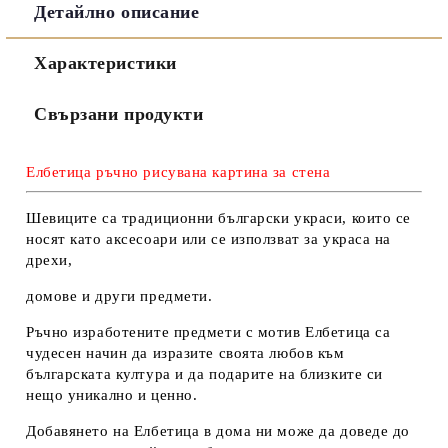
Детайлно описание
Съгласен съм с
Политиката за лични данни
Характеристики
Ние ще се свържем с вас в рамките на работния ден.
Свързани продукти
Елбетица ръчно рисувана картина за стена
Шевиците са традиционни български украси, които се
носят като аксесоари или се използват за украса на
дрехи,
домове и други предмети.
Ръчно изработените предмети с мотив Елбетица са
чудесен начин да изразите своята любов към
българската култура и да подарите на близките си
нещо уникално и ценно.
Добавянето на Елбетица в дома ни може да доведе до