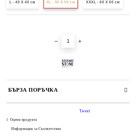
L - 40 X 40 см
XL - 50 X 50 см
XXXL - 60 X 60 см
Добави в желани
БЪРЗА ПОРЪЧКА
САМО ПОПЪЛНЕТЕ 3 ПОЛЕТА
Tweet
Оцени продукта
Информация за Съответствие