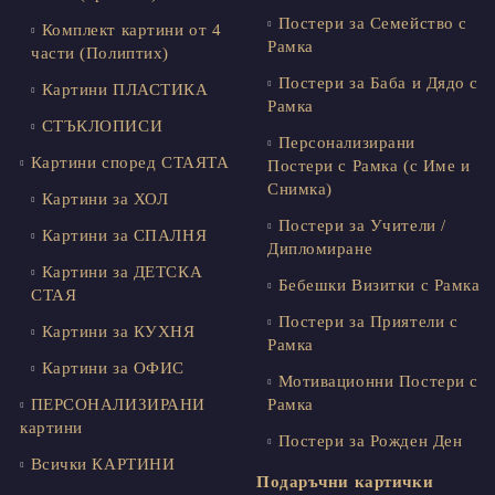
Постери за Семейство с
Комплект картини от 4
Рамка
части (Полиптих)
Постери за Баба и Дядо с
Картини ПЛАСТИКА
Рамка
СТЪКЛОПИСИ
Персонализирани
Картини според СТАЯТА
Постери с Рамка (с Име и
Снимка)
Картини за ХОЛ
Постери за Учители /
Картини за СПАЛНЯ
Дипломиране
Картини за ДЕТСКА
Бебешки Визитки с Рамка
СТАЯ
Постери за Приятели с
Картини за КУХНЯ
Рамка
Картини за ОФИС
Мотивационни Постери с
ПЕРСОНАЛИЗИРАНИ
Рамка
картини
Постери за Рожден Ден
Всички КАРТИНИ
Подаръчни картички