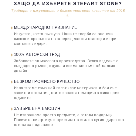
ЗАЩО ДА ИЗБЕРЕТЕ STEFART STONE?
Традиция в изкуството и безкомпромисно качество от 2015
г.
✦
МЕЖДУНАРОДНО ПРИЗНАНИЕ
Изкуство, което вълнува. Нашите творби са оценени
високо и присъстват в галерии, частни колекции и при
световни лидери.
✦
100% АВТОРСКИ ТРУД
Забравете за масовото производство. Всяко изделие е
създадено ръчно, с душа и внимание към най-малкия
детайл.
✦
БЕЗКОМПРОМИСНО КАЧЕСТВО
Използваме само най-висок клас материали и бои със
защитни покрития, които запазват емоцията жива през
годините.
✦
ЗАВЪРШЕНА ЕМОЦИЯ
Не изпращаме просто предмети, а готови подаръци.
Повечето ни артикули пристигат в стилна кутия, директно
готови за поднасяне.