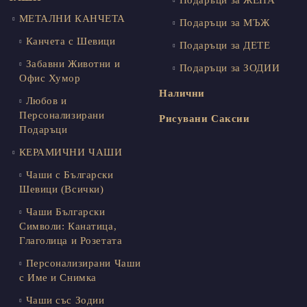
Подаръци за ЖЕНА
МЕТАЛНИ КАНЧЕТА
Подаръци за МЪЖ
Канчета с Шевици
Подаръци за ДЕТЕ
Забавни Животни и
Подаръци за ЗОДИИ
Офис Хумор
Налични
Любов и
Персонализирани
Рисувани Саксии
Подаръци
КЕРАМИЧНИ ЧАШИ
Чаши с Български
Шевици (Всички)
Чаши Български
Символи: Канатица,
Глаголица и Розетата
Персонализирани Чаши
с Име и Снимка
Чаши със Зодии