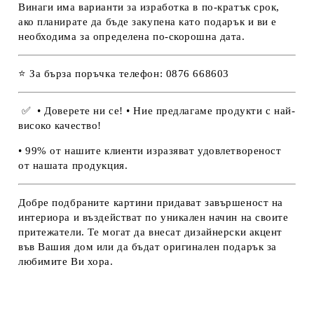
Винаги има варианти за изработка в по-кратък срок,
ако планирате да бъде закупена като подарък и ви е
необходима за определена по-скорошна дата.
⭐ За бърза поръчка телефон: 0876 668603
✅
• Доверете ни се! • Ние предлагаме продукти с най-
високо качество!
• 99% от нашите клиенти изразяват удовлетвореност
от нашата продукция.
Добре подбраните картини придават завършеност на
интериора и въздействат по уникален начин на своите
притежатели. Те могат да внесат дизайнерски акцент
във Вашия дом или да бъдат оригинален подарък за
любимите Ви хора.