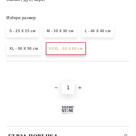
Избери размер:
S - 25 X 25 см
М - 30 Х 30 см
L - 40 X 40 см
XL - 50 X 50 см
XXXL - 60 X 60 см
Добави в желани