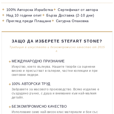
✦
✦
100% Авторска Изработка
Сертификат от автора
✦
✦
Над 10 години опит
Бърза Доставка (2-10 дни)
✦
✦
Преглед преди Плащане
Сигурна Опаковка
ЗАЩО ДА ИЗБЕРЕТЕ STEFART STONE?
Традиция в изкуството и безкомпромисно качество от 2015
г.
✦
МЕЖДУНАРОДНО ПРИЗНАНИЕ
Изкуство, което вълнува. Нашите творби са оценени
високо и присъстват в галерии, частни колекции и при
световни лидери.
✦
100% АВТОРСКИ ТРУД
Забравете за масовото производство. Всяко изделие е
създадено ръчно, с душа и внимание към най-малкия
детайл.
✦
БЕЗКОМПРОМИСНО КАЧЕСТВО
Използваме само най-висок клас материали и бои със