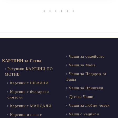
✦ ✦ ✦ ✦ ✦ ✦
Чаши за семейство
КАРТИНИ за Стена
Чаши за Мама
Рисувани КАРТИНИ ПО
Чаши за Подарък за
МОТИВ
Баща
Картини с ШЕВИЦИ
Чаши за Приятели
Картини с български
Детски Чаши
символи
Чаши за любим човек
Картини с МАНДАЛИ
Чаши с надписи
Картини и пана с