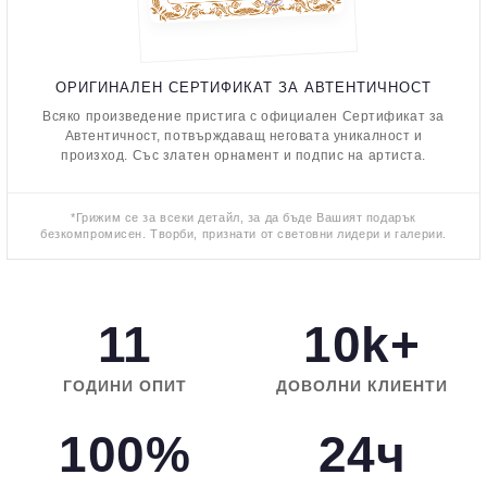
ОРИГИНАЛЕН СЕРТИФИКАТ ЗА АВТЕНТИЧНОСТ
Всяко произведение пристига с официален Сертификат за
Автентичност, потвърждаващ неговата уникалност и
произход. Със златен орнамент и подпис на артиста.
*Грижим се за всеки детайл, за да бъде Вашият подарък
безкомпромисен. Творби, признати от световни лидери и галерии.
11
10k+
ГОДИНИ ОПИТ
ДОВОЛНИ КЛИЕНТИ
100%
24ч