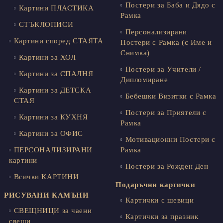
Постери за Баба и Дядо с
Картини ПЛАСТИКА
Рамка
СТЪКЛОПИСИ
Персонализирани
Картини според СТАЯТА
Постери с Рамка (с Име и
Снимка)
Картини за ХОЛ
Постери за Учители /
Картини за СПАЛНЯ
Дипломиране
Картини за ДЕТСКА
Бебешки Визитки с Рамка
СТАЯ
Постери за Приятели с
Картини за КУХНЯ
Рамка
Картини за ОФИС
Мотивационни Постери с
ПЕРСОНАЛИЗИРАНИ
Рамка
картини
Постери за Рожден Ден
Всички КАРТИНИ
Подаръчни картички
РИСУВАНИ КАМЪНИ
Картички с шевици
СВЕЩНИЦИ за чаени
Картички за празник
свещи