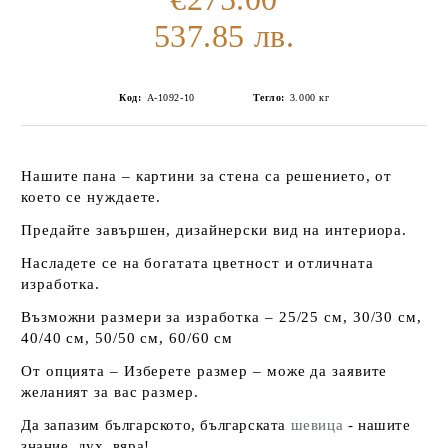
537.85 лв.
Код:
А-1092-10
Тегло:
3.000
кг
Нашите пана – картини за стена са решението, от
което се нуждаете.
Предайте завършен, дизайнерски вид на интериора.
Насладете се на богатата цветност и отличната
изработка.
Възможни размери за изработка – 25/25 см, 30/30 см,
40/40 см, 50/50 см, 60/60 см
От опцията – Изберете размер – може да заявите
желаният за вас размер.
Да запазим българското, българската
шевица
- нашите
знание, дух, вяра!