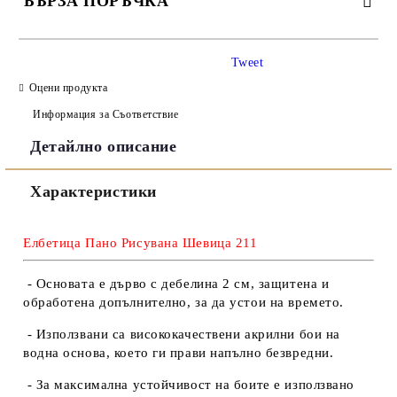
БЪРЗА ПОРЪЧКА
САМО ПОПЪЛНЕТЕ 3 ПОЛЕТА
Tweet
Оцени продукта
Информация за Съответствие
Детайлно описание
Съгласен съм с
Политиката за лични данни
Характеристики
Ние ще се свържем с вас в рамките на работния ден.
Елбетица Пано Рисувана Шевица 211
- Основата е дърво с дебелина 2 см, защитена и
обработена допълнително, за да устои на времето.
- Използвани са висококачествени акрилни бои на
водна основа, което ги прави напълно безвредни.
- За максимална устойчивост на боите е използвано