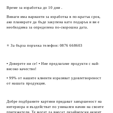
Време за изработка до 10 дни .
Винаги има варианти за изработка в по-кратък срок,
ако планирате да бъде закупена като подарък и ви е
необходима за определена по-скорошна дата.
⭐ За бърза поръчка телефон: 0876 668603
• Доверете ни се! • Ние предлагаме продукти с най-
високо качество!
• 99% от нашите клиенти изразяват удовлетвореност
от нашата продукция.
Добре подбраните картини придават завършеност на
интериора и въздействат по уникален начин на своите
притежатели. Те могат да внесат дизайнерски акцент