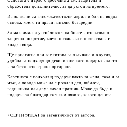
Основата е дърво с дебелина 2 см, защитена и
обработена допълнително, за да устои на времето.
Използвани са висококачествени акрилни бои на водна
основа, което ги прави напълно безвредни.
За максимална устойчивост на боите е използвано
защитно покритие, което позволява и почистване с
хладка вода.
Ще пристигне при вас готова за окачване и в кутия,
удобна за подходящо декориране като подарък , както
и за безопасно транспортиране.
Картината е подходящ подарък както за жена, така и за
мъж, а повода може да е рожден ден, юбилей,
годишнина или друг личен празник. Може да бъде и
подарък за благодарност към някого, когото цените.
• СЕРТИФИКАТ за автентичност от автора.