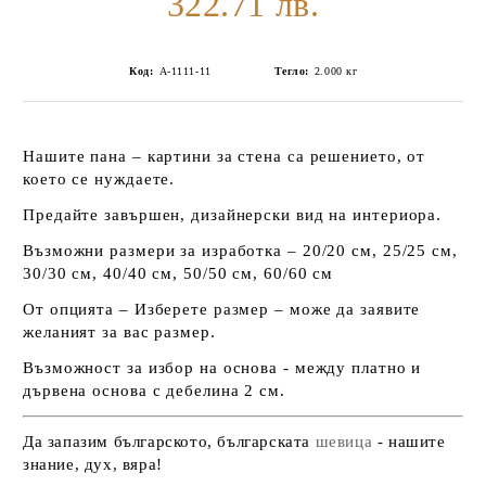
322.71 лв.
Код:
А-1111-11
Тегло:
2.000
кг
Нашите пана – картини за стена са решението, от
което се нуждаете.
Предайте завършен, дизайнерски вид на интериора.
Възможни размери за изработка – 20/20 см, 25/25 см,
30/30 см, 40/40 см, 50/50 см, 60/60 см
От опцията – Изберете размер – може да заявите
желаният за вас размер.
Възможност за избор на основа - между платно и
дървена основа с дебелина 2 см.
Да запазим българското, българската
шевица
- нашите
знание, дух, вяра!