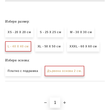
Избери размер:
XS - 20 X 20 см
S - 25 X 25 см
М - 30 Х 30 см
L - 40 X 40 см
XL - 50 X 50 см
XXXL - 60 X 60 см
Избери основа:
Платно с подрамка
Дървена основа 2 см.
Добави в желани