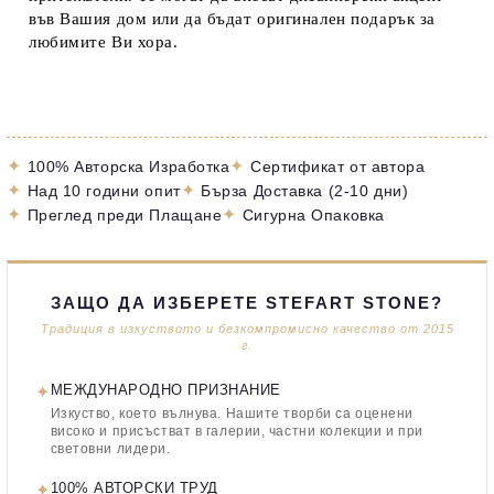
във Вашия дом или да бъдат оригинален подарък за
любимите Ви хора.
✦
✦
100% Авторска Изработка
Сертификат от автора
✦
✦
Над 10 години опит
Бърза Доставка (2-10 дни)
✦
✦
Преглед преди Плащане
Сигурна Опаковка
ЗАЩО ДА ИЗБЕРЕТЕ STEFART STONE?
Традиция в изкуството и безкомпромисно качество от 2015
г.
✦
МЕЖДУНАРОДНО ПРИЗНАНИЕ
Изкуство, което вълнува. Нашите творби са оценени
високо и присъстват в галерии, частни колекции и при
световни лидери.
✦
100% АВТОРСКИ ТРУД