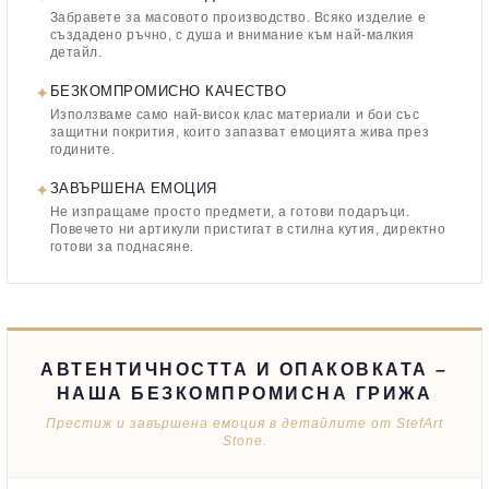
Забравете за масовото производство. Всяко изделие е
създадено ръчно, с душа и внимание към най-малкия
детайл.
✦
БЕЗКОМПРОМИСНО КАЧЕСТВО
Използваме само най-висок клас материали и бои със
защитни покрития, които запазват емоцията жива през
годините.
✦
ЗАВЪРШЕНА ЕМОЦИЯ
Не изпращаме просто предмети, а готови подаръци.
Повечето ни артикули пристигат в стилна кутия, директно
готови за поднасяне.
АВТЕНТИЧНОСТТА И ОПАКОВКАТА –
НАША БЕЗКОМПРОМИСНА ГРИЖА
Престиж и завършена емоция в детайлите от StefArt
Stone.