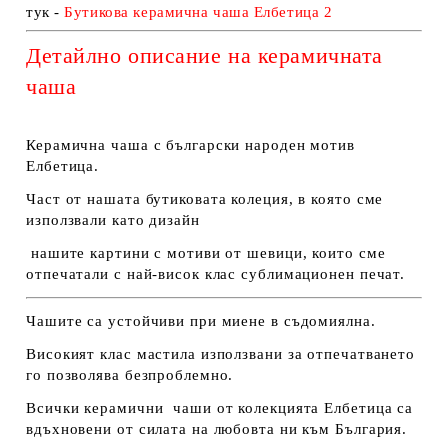
тук -
Бутикова керамична чаша Елбетица
2
Детайлно описание на керамичната
чаша
Керамична чаша с български народен мотив
Елбетица.
Част от нашата бутиковата колеция, в която сме
използвали като дизайн
нашите картини с мотиви от шевици, които сме
отпечатали с най-висок клас сублимационен печат.
Чашите са устойчиви при миене в съдомиялна.
Високият клас мастила използвани за отпечатването
го позволява безпроблемно.
Всички керамични чаши от колекцията Елбетица са
вдъхновени от силата на любовта ни към България.