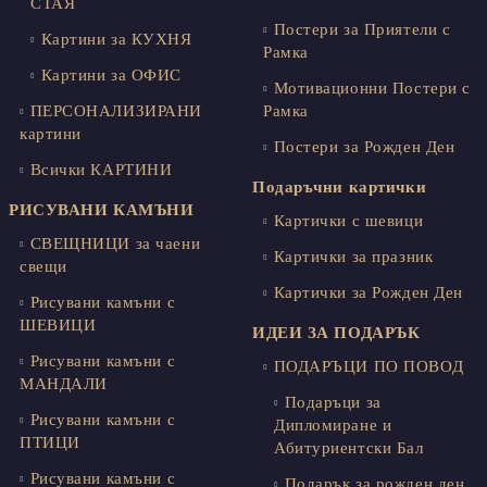
СТАЯ
Постери за Приятели с
Картини за КУХНЯ
Рамка
Картини за ОФИС
Мотивационни Постери с
ПЕРСОНАЛИЗИРАНИ
Рамка
картини
Постери за Рожден Ден
Всички КАРТИНИ
Подаръчни картички
РИСУВАНИ КАМЪНИ
Картички с шевици
СВЕЩНИЦИ за чаени
Картички за празник
свещи
Картички за Рожден Ден
Рисувани камъни с
ШЕВИЦИ
ИДЕИ ЗА ПОДАРЪК
Рисувани камъни с
ПОДАРЪЦИ ПО ПОВОД
МАНДАЛИ
Подаръци за
Рисувани камъни с
Дипломиране и
ПТИЦИ
Абитуриентски Бал
Рисувани камъни с
Подарък за рожден ден