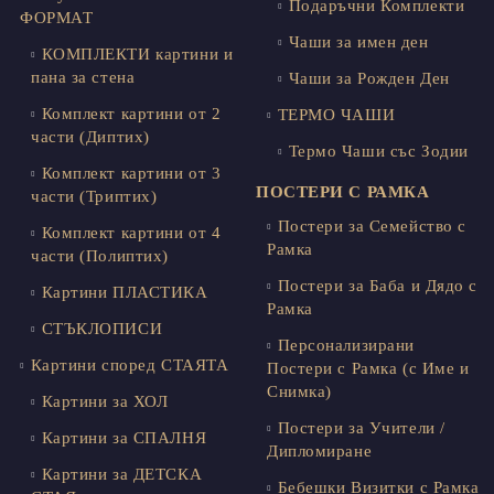
Подаръчни Комплекти
ФОРМАТ
Чаши за имен ден
КОМПЛЕКТИ картини и
пана за стена
Чаши за Рожден Ден
Комплект картини от 2
ТЕРМО ЧАШИ
части (Диптих)
Термо Чаши със Зодии
Комплект картини от 3
ПОСТЕРИ С РАМКА
части (Триптих)
Постери за Семейство с
Комплект картини от 4
Рамка
части (Полиптих)
Постери за Баба и Дядо с
Картини ПЛАСТИКА
Рамка
СТЪКЛОПИСИ
Персонализирани
Картини според СТАЯТА
Постери с Рамка (с Име и
Снимка)
Картини за ХОЛ
Постери за Учители /
Картини за СПАЛНЯ
Дипломиране
Картини за ДЕТСКА
Бебешки Визитки с Рамка