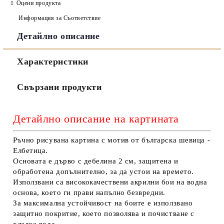
Оцени продукта
Информация за Съответствие
Детайлно описание
Съгласен съм с
Политиката за лични данни
Характеристики
Ние ще се свържем с вас в рамките на работния ден.
Свързани продукти
Детайлно описание на картината
Ръчно рисувана картина с мотив от българска шевица -
Елбетица.
Основата е дърво с дебелина 2 см, защитена и
обработена допълнително, за да устои на времето.
Използвани са висококачествени акрилни бои на водна
основа, което ги прави напълно безвредни.
За максимална устойчивост на боите е използвано
защитно покритие, което позволява и почистване с