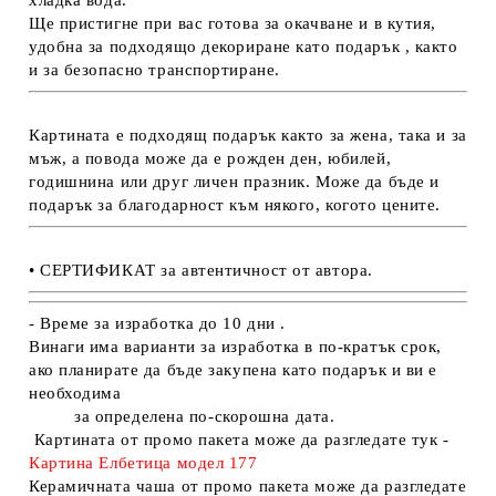
хладка вода.
Ще пристигне при вас готова за окачване и в кутия,
удобна за подходящо декориране като подарък , както
и за безопасно транспортиране.
Картината е подходящ подарък както за жена, така и за
мъж, а повода може да е рожден ден, юбилей,
годишнина или друг личен празник. Може да бъде и
подарък за благодарност към някого, когото цените.
• СЕРТИФИКАТ за автентичност от автора.
- Време за изработка до 10 дни .
Винаги има варианти за изработка в по-кратък срок,
ако планирате да бъде закупена като подарък и ви е
необходима
за определена по-скорошна дата.
Картината от промо пакета може да разгледате тук -
Картина Елбетица модел
177
Керамичната чаша от промо пакета може да разгледате