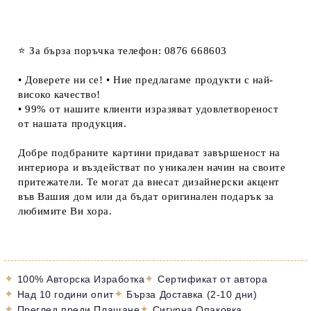
⭐ За бърза поръчка телефон: 0876 668603
• Доверете ни се! • Ние предлагаме продукти с най-
високо качество!
• 99% от нашите клиенти изразяват удовлетвореност
от нашата продукция.
Добре подбраните картини придават завършеност на
интериора и въздействат по уникален начин на своите
притежатели. Те могат да внесат дизайнерски акцент
във Вашия дом или да бъдат оригинален подарък за
любимите Ви хора.
✦
✦
100% Авторска Изработка
Сертификат от автора
✦
✦
Над 10 години опит
Бърза Доставка (2-10 дни)
✦
✦
Преглед преди Плащане
Сигурна Опаковка