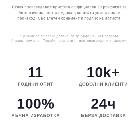
Всяко произведение пристига с официален Сертификат за
Автентичност, потвърждаващ неговата уникалност и
произход. Със златен орнамент и подпис на артиста.
*Грижим се за всеки детайл, за да бъде Вашият подарък
безкомпромисен. Творби, признати от световни лидери и галерии.
11
10k+
ГОДИНИ ОПИТ
ДОВОЛНИ КЛИЕНТИ
100%
24ч
РЪЧНА ИЗРАБОТКА
БЪРЗА ДОСТАВКА