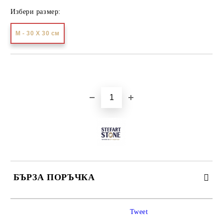
Избери размер:
М - 30 Х 30 см
Добави в желани
БЪРЗА ПОРЪЧКА
САМО ПОПЪЛНЕТЕ 3 ПОЛЕТА
Tweet