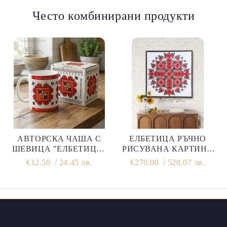
Често комбинирани продукти
АВТОРСКА ЧАША С
ЕЛБЕТИЦА РЪЧНО
ШЕВИЦА "ЕЛБЕТИЦА"
РИСУВАНА КАРТИНА
(МОДЕЛ NO2) – ЗНАК ЗА
ЗА СТЕНА
€12.50
24.45 лв.
€270.00
528.07 лв.
ЗДРАВЕ И ЗАЩИТА