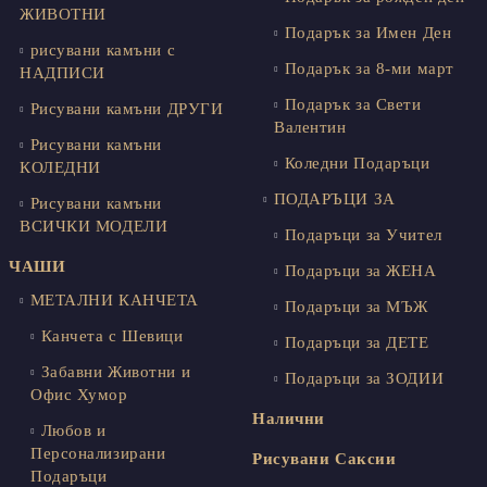
ЖИВОТНИ
Подарък за Имен Ден
рисувани камъни с
Подарък за 8-ми март
НАДПИСИ
Подарък за Свети
Рисувани камъни ДРУГИ
Валентин
Рисувани камъни
Коледни Подаръци
КОЛЕДНИ
ПОДАРЪЦИ ЗА
Рисувани камъни
ВСИЧКИ МОДЕЛИ
Подаръци за Учител
ЧАШИ
Подаръци за ЖЕНА
МЕТАЛНИ КАНЧЕТА
Подаръци за МЪЖ
Канчета с Шевици
Подаръци за ДЕТЕ
Забавни Животни и
Подаръци за ЗОДИИ
Офис Хумор
Налични
Любов и
Персонализирани
Рисувани Саксии
Подаръци