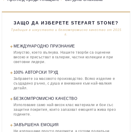
ЗАЩО ДА ИЗБЕРЕТЕ STEFART STONE?
Традиция в изкуството и безкомпромисно качество от 2015
г.
✦
МЕЖДУНАРОДНО ПРИЗНАНИЕ
Изкуство, което вълнува. Нашите творби са оценени
високо и присъстват в галерии, частни колекции и при
световни лидери.
✦
100% АВТОРСКИ ТРУД
Забравете за масовото производство. Всяко изделие е
създадено ръчно, с душа и внимание към най-малкия
детайл.
✦
БЕЗКОМПРОМИСНО КАЧЕСТВО
Използваме само най-висок клас материали и бои със
защитни покрития, които запазват емоцията жива през
годините.
✦
ЗАВЪРШЕНА ЕМОЦИЯ
Не изпращаме просто предмети, а готови подаръци.