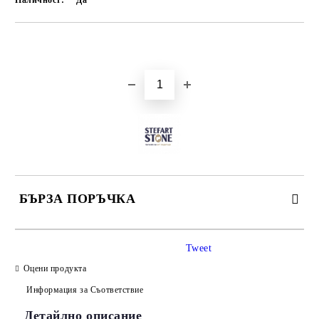
Наличност:
Да
Добави в желани
БЪРЗА ПОРЪЧКА
САМО ПОПЪЛНЕТЕ 3 ПОЛЕТА
Tweet
Оцени продукта
Информация за Съответствие
Детайлно описание