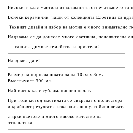
Високият клас мастила използвани за отпечатването го 
Всички керамични чаши от колекцията Елбетица са вдъх
Техният дизайн и избор на мотив е много внимателно п
Надяваме се да донесат много светлина, положителна ен
вашите домове семейства и приятели!
Наздраве да е!
Размер на порцелановата чаша 10см х 8см.
Вместимост 300 мл.
Най-висок клас сублимационен печат.
При този метод мастилата се свързват с полиестера
и крайният резултат е изключително устойчив печат,
с ярки цветове и много високо качество на
отпечатъка