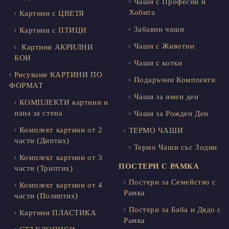
Чаши с Професии и
Хобита
Картини с ЦВЕТЯ
Забавни чаши
Картини с ПТИЦИ
Чаши с Животни
Картини АКРИЛНИ
БОИ
Чаши с котки
Рисувани КАРТИНИ ПО
Подаръчни Комплекти
ФОРМАТ
Чаши за имен ден
КОМПЛЕКТИ картини и
пана за стена
Чаши за Рожден Ден
Комплект картини от 2
ТЕРМО ЧАШИ
части (Диптих)
Термо Чаши със Зодии
Комплект картини от 3
ПОСТЕРИ С РАМКА
части (Триптих)
Постери за Семейство с
Комплект картини от 4
Рамка
части (Полиптих)
Постери за Баба и Дядо с
Картини ПЛАСТИКА
Рамка