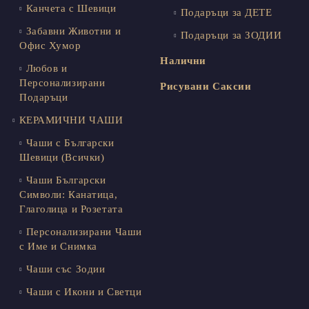
Канчета с Шевици
Подаръци за ДЕТЕ
Забавни Животни и
Подаръци за ЗОДИИ
Офис Хумор
Налични
Любов и
Персонализирани
Рисувани Саксии
Подаръци
КЕРАМИЧНИ ЧАШИ
Чаши с Български
Шевици (Всички)
Чаши Български
Символи: Канатица,
Глаголица и Розетата
Персонализирани Чаши
с Име и Снимка
Чаши със Зодии
Чаши с Икони и Светци