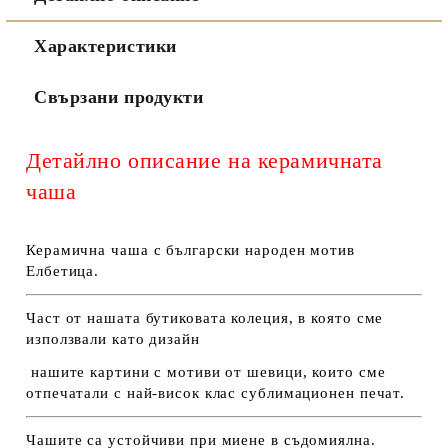
Съгласен съм с
Политиката за лични данни
Характеристики
Ние ще се свържем с вас в рамките на работния ден.
Свързани продукти
Детайлно описание на керамичната
чаша
Керамична чаша с български народен мотив
Елбетица.
Част от нашата бутиковата колеция, в която сме
използвали като дизайн
нашите картини с мотиви от шевици, които сме
отпечатали с най-висок клас сублимационен печат.
Чашите са устойчиви при миене в съдомиялна.