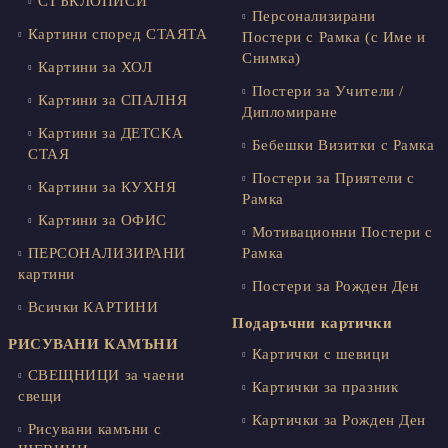
СТЪКЛОПИСИ
Персонализирани
Картини според СТАЯТА
Постери с Рамка (с Име и
Снимка)
Картини за ХОЛ
Постери за Учители /
Картини за СПАЛНЯ
Дипломиране
Картини за ДЕТСКА
Бебешки Визитки с Рамка
СТАЯ
Постери за Приятели с
Картини за КУХНЯ
Рамка
Картини за ОФИС
Мотивационни Постери с
ПЕРСОНАЛИЗИРАНИ
Рамка
картини
Постери за Рожден Ден
Всички КАРТИНИ
Подаръчни картички
РИСУВАНИ КАМЪНИ
Картички с шевици
СВЕЩНИЦИ за чаени
Картички за празник
свещи
Картички за Рожден Ден
Рисувани камъни с