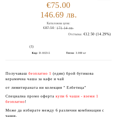
€75.00
146.69 лв.
Каталожна цена:
€87.50
171.14 лв.
€12.50 (14.29%)
Отстъпка:
(1)
Код:
D-1023-5
Тегло:
3.000
кг
Получаваш
безплатно 1
(един) брой бутикова
керамична чаша за кафе и чай
от лимитираната ни колекция " Елбетица"
Специална промо оферта
купи 6 чаши - вземи 1
безплатно
!
Може да избирате между 6 различни комбинации с
чаши.