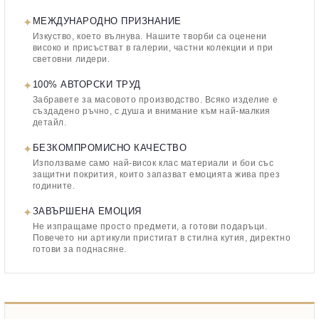
✦
МЕЖДУНАРОДНО ПРИЗНАНИЕ
Изкуство, което вълнува. Нашите творби са оценени
високо и присъстват в галерии, частни колекции и при
световни лидери.
✦
100% АВТОРСКИ ТРУД
Забравете за масовото производство. Всяко изделие е
създадено ръчно, с душа и внимание към най-малкия
детайл.
✦
БЕЗКОМПРОМИСНО КАЧЕСТВО
Използваме само най-висок клас материали и бои със
защитни покрития, които запазват емоцията жива през
годините.
✦
ЗАВЪРШЕНА ЕМОЦИЯ
Не изпращаме просто предмети, а готови подаръци.
Повечето ни артикули пристигат в стилна кутия, директно
готови за поднасяне.