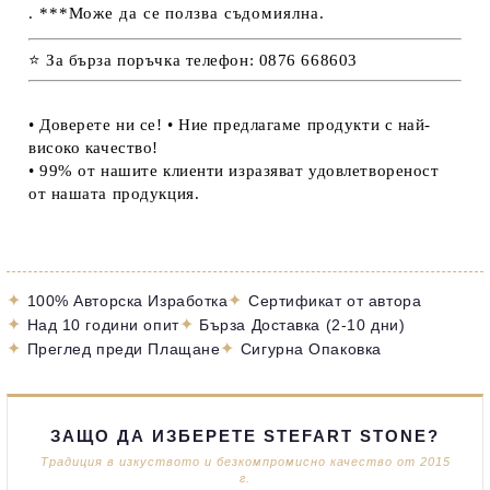
. ***Може да се ползва съдомиялна.
⭐ За бърза поръчка телефон: 0876 668603
• Доверете ни се! • Ние предлагаме продукти с най-
високо качество!
• 99% от нашите клиенти изразяват удовлетвореност
от нашата продукция.
✦
✦
100% Авторска Изработка
Сертификат от автора
✦
✦
Над 10 години опит
Бърза Доставка (2-10 дни)
✦
✦
Преглед преди Плащане
Сигурна Опаковка
ЗАЩО ДА ИЗБЕРЕТЕ STEFART STONE?
Традиция в изкуството и безкомпромисно качество от 2015
г.