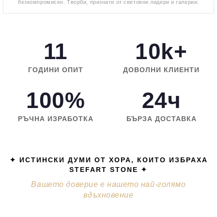
безкомпромисен. Творби, признати от световни лидери и галерии.
11
10k+
ГОДИНИ ОПИТ
ДОВОЛНИ КЛИЕНТИ
100%
24ч
РЪЧНА ИЗРАБОТКА
БЪРЗА ДОСТАВКА
✦ ИСТИНСКИ ДУМИ ОТ ХОРА, КОИТО ИЗБРАХА
STEFART STONE ✦
Вашето доверие е нашето най-голямо
вдъхновение