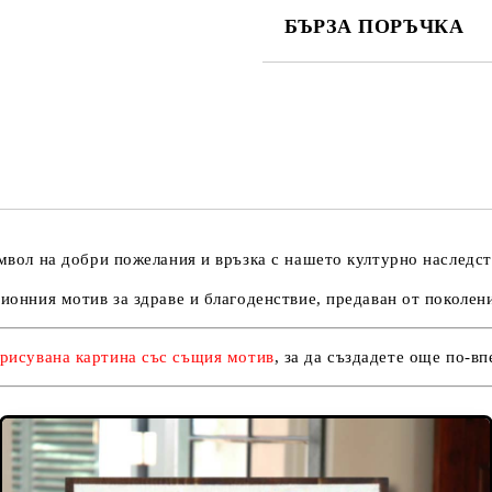
БЪРЗА ПОРЪЧКА
САМО ПОПЪЛНЕТЕ 3 ПОЛЕТА
Съгласен съм с
Политика
Ние ще се свържем с вас в рамки
имвол на добри пожелания и връзка с нашето културно наследст
ционния мотив за здраве и благоденствие, предаван от поколен
рисувана картина със същия мотив
, за да създадете още по-в