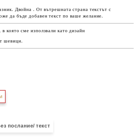
азник. Двойна . От вътрешната страна текстът с
оже да бъде добавен текст по ваше желание.
 в която сме използвали като дизайн
т шевици.
м
ез послание/ текст