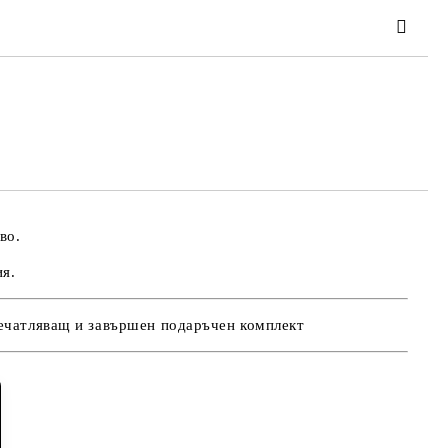
та за лични данни
те на работния ден.
во.
ия.
печатляващ и завършен подаръчен комплект