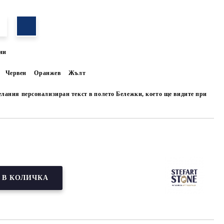
ни
Червен
Оранжев
Жълт
елания персонализиран текст в полето Бележки, което ще видите при
Добави в желани