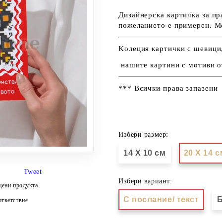
Дизайнерска картичка за пр
пожеланието е примерен. М
Kолеция картички с шевици,
нашите картини с мотиви о
*** Всички права запазени
Избери размер:
14 Х 10 см
20 Х 14 с
Tweet
Избери вариант:
цени продукта
С послание/ текст
Б
тветствие