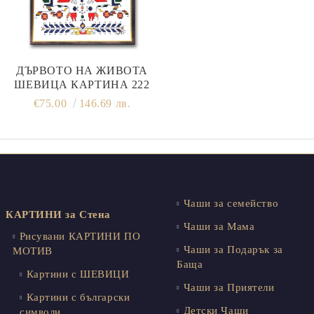
ДЪРВОТО НА ЖИВОТА
ШЕВИЦА КАРТИНА 222
€75.00
146.69 лв.
Чаши за семейство
КАРТИНИ за Стена
Чаши за Мама
Рисувани КАРТИНИ ПО
Чаши за Подарък за
МОТИВ
Баща
Картини с ШЕВИЦИ
Чаши за Приятели
Картини с български
Детски Чаши
символи