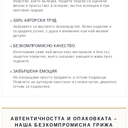
Изкуство, което вълнува. Нашите творби са оценени
високо и присъстват в галерии, частни колекции и при
световни лидери.
✦
100% АВТОРСКИ ТРУД
Забравете за масовото производство. Всяко изделие е
създадено ръчно, с душа и внимание към най-малкия
детайл.
✦
БЕЗКОМПРОМИСНО КАЧЕСТВО
Използваме само най-висок клас материали и бои със
защитни покрития, които запазват емоцията жива през
годините.
✦
ЗАВЪРШЕНА ЕМОЦИЯ
Не изпращаме просто предмети, а готови подаръци.
Повечето ни артикули пристигат в стилна кутия, директно
готови за поднасяне.
АВТЕНТИЧНОСТТА И ОПАКОВКАТА –
НАША БЕЗКОМПРОМИСНА ГРИЖА