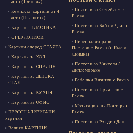
ПОСТЕРИ С РАМКА
части (Триптих)
Постери за Семейство с
Комплект картини от 4
Рамка
части (Полиптих)
Постери за Баба и Дядо с
Картини ПЛАСТИКА
Рамка
СТЪКЛОПИСИ
Персонализирани
Картини според СТАЯТА
Постери с Рамка (с Име и
Снимка)
Картини за ХОЛ
Постери за Учители /
Картини за СПАЛНЯ
Дипломиране
Картини за ДЕТСКА
Бебешки Визитки с Рамка
СТАЯ
Постери за Приятели с
Картини за КУХНЯ
Рамка
Картини за ОФИС
Мотивационни Постери с
ПЕРСОНАЛИЗИРАНИ
Рамка
картини
Постери за Рожден Ден
Всички КАРТИНИ
Подаръчни картички