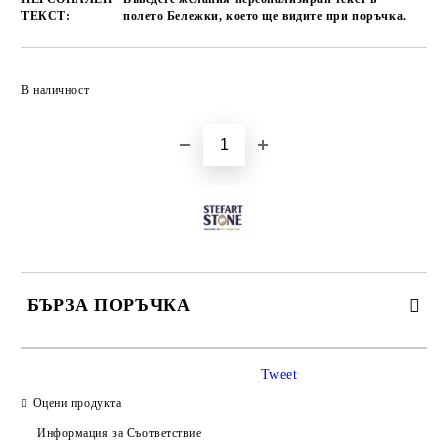
ТЕКСТ:
полето Бележки, което ще видите при поръчка.
Добави в желани
В наличност
БЪРЗА ПОРЪЧКА
САМО ПОПЪЛНЕТЕ 3 ПОЛЕТА
Tweet
Оцени продукта
Информация за Съответствие