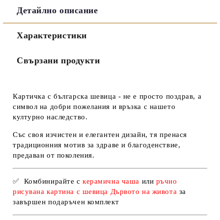
Детайлно описание
Съгласен съм с
Политиката за лични данни
Характеристики
Ние ще се свържем с вас в рамките на работния ден.
Свързани продукти
Картичка с българска шевица - не е просто поздрав, а
символ на добри пожелания и връзка с нашето
културно наследство.
Със своя изчистен и елегантен дизайн, тя пренася
традиционния мотив за здраве и благоденствие,
предаван от поколения.
✅
Комбинирайте с
керамична чаша
или
ръчно
рисувана картина с шевица Дървото на живота
за
завършен подаръчен комплект