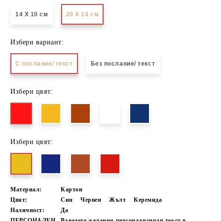
14 Х 10 см
20 Х 14 см
Избери вариант:
С послание/ текст
Без послание/ текст
Избери цвят:
Избери цвят:
Материал:
Картон
Цвят:
Син
Червен
Жълт
Керемида
Наличност:
Да
ПЕРСОНАЛЕН
Въведете желания персонализиран текст в