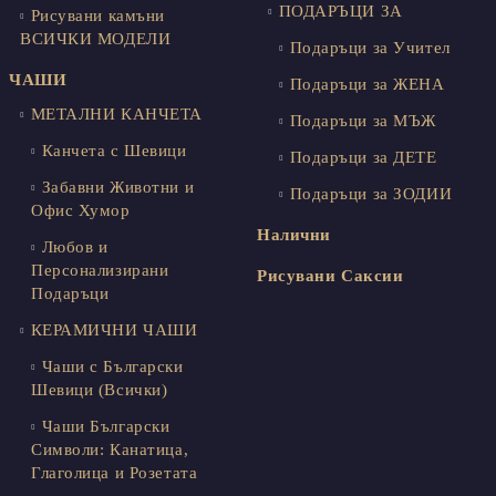
ПОДАРЪЦИ ЗА
Рисувани камъни
ВСИЧКИ МОДЕЛИ
Подаръци за Учител
ЧАШИ
Подаръци за ЖЕНА
МЕТАЛНИ КАНЧЕТА
Подаръци за МЪЖ
Канчета с Шевици
Подаръци за ДЕТЕ
Забавни Животни и
Подаръци за ЗОДИИ
Офис Хумор
Налични
Любов и
Персонализирани
Рисувани Саксии
Подаръци
КЕРАМИЧНИ ЧАШИ
Чаши с Български
Шевици (Всички)
Чаши Български
Символи: Канатица,
Глаголица и Розетата