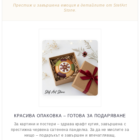
Престиж и завършена емоция в детайлите от StefArt
Stone.
КРАСИВА ОПАКОВКА – ГОТОВА ЗА ПОДАРЯВАНЕ
За картини и постери – здрава крафт кутия, завършена с
престижна червена сатенена панделка. За да не мислите за
нищо – подаръкът е завършен и впечатляващ.