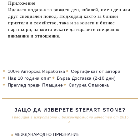
Приложение
Идеален подарък за рожден ден, юбилей, имен ден или
друг специален повод. Подходящ както за близки
приятели и семейство, така и за колеги и бизнес
партньори, за които искате да изразите специално
внимание и отношение.
✦
✦
100% Авторска Изработка
Сертификат от автора
✦
✦
Над 10 години опит
Бърза Доставка (2-10 дни)
✦
✦
Преглед преди Плащане
Сигурна Опаковка
ЗАЩО ДА ИЗБЕРЕТЕ STEFART STONE?
Традиция в изкуството и безкомпромисно качество от 2015
г.
✦
МЕЖДУНАРОДНО ПРИЗНАНИЕ