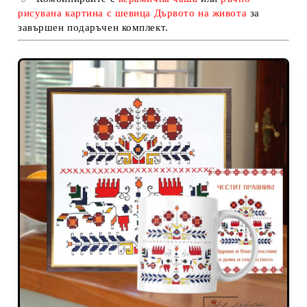
рисувана картина с шевица Дървото на живота
за
завършен подаръчен комплект.