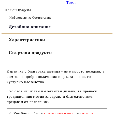
Tweet
Оцени продукта
Информация за Съответствие
Детайлно описание
Съгласен съм с
Политиката за лични данни
Характеристики
Ние ще се свържем с вас в рамките на работния ден.
Свързани продукти
Картичка с българска шевица - не е просто поздрав, а
символ на добри пожелания и връзка с нашето
културно наследство.
Със своя изчистен и елегантен дизайн, тя пренася
традиционния мотив за здраве и благоденствие,
предаван от поколения.
✅
Комбинирайте с
керамична чаша
или
ръчно