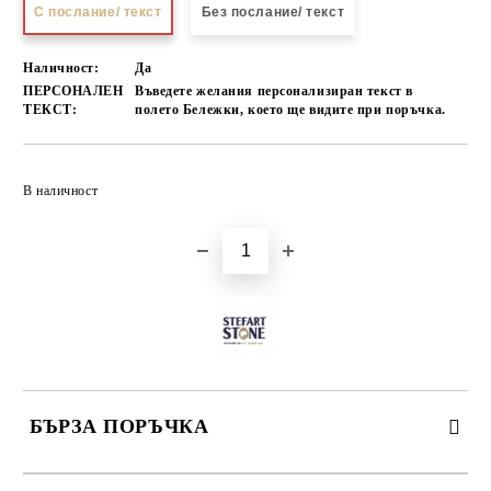
С послание/ текст
Без послание/ текст
Наличност:
Да
ПЕРСОНАЛЕН
Въведете желания персонализиран текст в
ТЕКСТ:
полето Бележки, което ще видите при поръчка.
Добави в желани
В наличност
БЪРЗА ПОРЪЧКА
САМО ПОПЪЛНЕТЕ 3 ПОЛЕТА