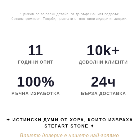
*Грижим се за всеки детайл, за да бъде Вашият подарък
безкомпромисен. Творби, признати от световни лидери и галерии.
11
10k+
ГОДИНИ ОПИТ
ДОВОЛНИ КЛИЕНТИ
100%
24ч
РЪЧНА ИЗРАБОТКА
БЪРЗА ДОСТАВКА
✦ ИСТИНСКИ ДУМИ ОТ ХОРА, КОИТО ИЗБРАХА
STEFART STONE ✦
Вашето доверие е нашето най-голямо