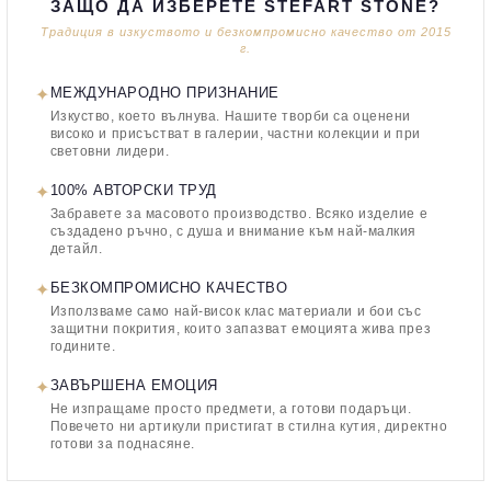
ЗАЩО ДА ИЗБЕРЕТЕ STEFART STONE?
Традиция в изкуството и безкомпромисно качество от 2015
г.
✦
МЕЖДУНАРОДНО ПРИЗНАНИЕ
Изкуство, което вълнува. Нашите творби са оценени
високо и присъстват в галерии, частни колекции и при
световни лидери.
✦
100% АВТОРСКИ ТРУД
Забравете за масовото производство. Всяко изделие е
създадено ръчно, с душа и внимание към най-малкия
детайл.
✦
БЕЗКОМПРОМИСНО КАЧЕСТВО
Използваме само най-висок клас материали и бои със
защитни покрития, които запазват емоцията жива през
годините.
✦
ЗАВЪРШЕНА ЕМОЦИЯ
Не изпращаме просто предмети, а готови подаръци.
Повечето ни артикули пристигат в стилна кутия, директно
готови за поднасяне.