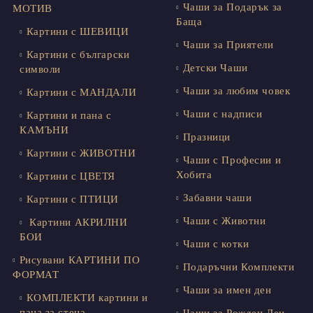
Чаши за Подарък за
МОТИВ
Баща
Картини с ШЕВИЦИ
Чаши за Приятели
Картини с български
Детски Чаши
символи
Чаши за любим човек
Картини с МАНДАЛИ
Чаши с надписи
Картини и пана с
КАМЪНИ
Празници
Картини с ЖИВОТНИ
Чаши с Професии и
Хобита
Картини с ЦВЕТЯ
Забавни чаши
Картини с ПТИЦИ
Чаши с Животни
Картини АКРИЛНИ
БОИ
Чаши с котки
Рисувани КАРТИНИ ПО
Подаръчни Комплекти
ФОРМАТ
Чаши за имен ден
КОМПЛЕКТИ картини и
пана за стена
Чаши за Рожден Ден