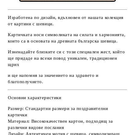
Изработена по дизайн, вдъхновен от нашата колекция
от картини с шевици.
Картичката носи символиката на силата и хармонията,
които са в основата на древната българска шевица.
Изненадайте близките си с този специален жест, който
ще придаде на всеки повод уникален, традиционен
щрих
и ще напомня за значението на здравето и
благополучието.
Основни характеристики
Размер:
Стандартни размери за поздравителни
картички
Материал:
Висококачествен картон, подходящ за
различни видове послания
Дизайн:
Автентичен мотив с шевица, символизиращ