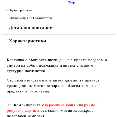
Tweet
Оцени продукта
Информация за Съответствие
Детайлно описание
Съгласен съм с
Политиката за лични данни
Характеристики
Ние ще се свържем с вас в рамките на работния ден.
Картичка с българска шевица - не е просто поздрав, а
символ на добри пожелания и връзка с нашето
културно наследство.
Със своя изчистен и елегантен дизайн, тя пренася
традиционния мотив за здраве и благоденствие,
предаван от поколения.
✅
Комбинирайте с
керамична чаша
или
ръчно
рисувана картина
със същия мотив
за завършен
подаръчен комплект.