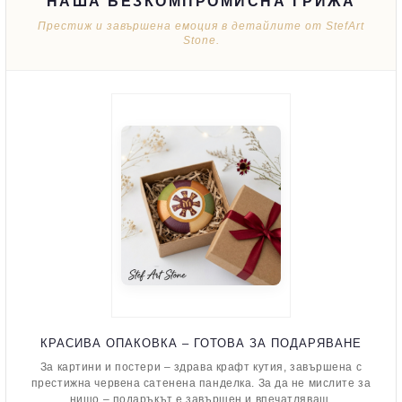
НАША БЕЗКОМПРОМИСНА ГРИЖА
Престиж и завършена емоция в детайлите от StefArt
Stone.
КРАСИВА ОПАКОВКА – ГОТОВА ЗА ПОДАРЯВАНЕ
За картини и постери – здрава крафт кутия, завършена с
престижна червена сатенена панделка. За да не мислите за
нищо – подаръкът е завършен и впечатляващ.