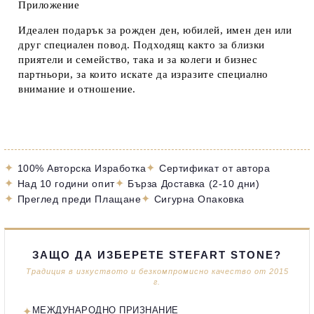
Приложение
Идеален подарък за рожден ден, юбилей, имен ден или
друг специален повод. Подходящ както за близки
приятели и семейство, така и за колеги и бизнес
партньори, за които искате да изразите специално
внимание и отношение.
✦
✦
100% Авторска Изработка
Сертификат от автора
✦
✦
Над 10 години опит
Бърза Доставка (2-10 дни)
✦
✦
Преглед преди Плащане
Сигурна Опаковка
ЗАЩО ДА ИЗБЕРЕТЕ STEFART STONE?
Традиция в изкуството и безкомпромисно качество от 2015
г.
✦
МЕЖДУНАРОДНО ПРИЗНАНИЕ