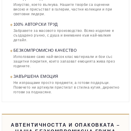
Изкуство, което вълнува. Нашите творби са оценени
високо и присъстват в галерии, частни колекции и при
световни лидери.
✦
100% АВТОРСКИ ТРУД
Забравете за масовото производство. Всяко изделие е
създадено ръчно, с душа и внимание към най-малкия
детайл.
✦
БЕЗКОМПРОМИСНО КАЧЕСТВО
Използваме само най-висок клас материали и бои със
защитни покрития, които запазват емоцията жива през
годините.
✦
ЗАВЪРШЕНА ЕМОЦИЯ
Не изпращаме просто предмети, а готови подаръци.
Повечето ни артикули пристигат в стилна кутия, директно
готови за поднасяне.
АВТЕНТИЧНОСТТА И ОПАКОВКАТА –