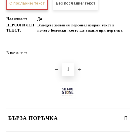
С послание/ текст
Без послание/ текст
Наличност:
Да
ПЕРСОНАЛЕН
Въведете желания персонализиран текст в
ТЕКСТ:
полето Бележки, което ще видите при поръчка.
Добави в желани
В наличност
БЪРЗА ПОРЪЧКА
САМО ПОПЪЛНЕТЕ 3 ПОЛЕТА