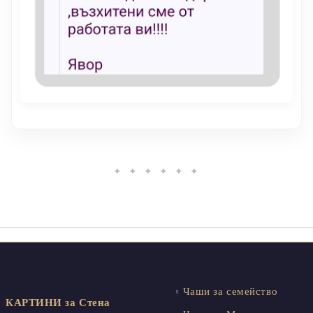
✦ ✦ ✦ ✦ ✦ ✦
Чаши за семейство
КАРТИНИ за Стена