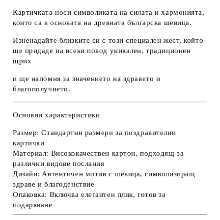
Картичката носи символиката на силата и хармонията,
които са в основата на древната българска шевица.
Изненадайте близките си с този специален жест, който
ще придаде на всеки повод уникален, традиционен
щрих
и ще напомня за значението на здравето и
благополучието.
Основни характеристики
Размер:
Стандартни размери за поздравителни
картички
Материал:
Висококачествен картон, подходящ за
различни видове послания
Дизайн:
Автентичен мотив с шевица, символизиращ
здраве и благоденствие
Опаковка:
Включва елегантен плик, готов за
подаряване