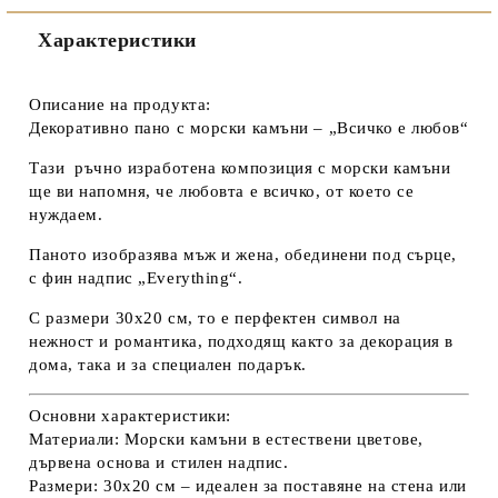
Съгласен съм с
Политиката за лични данни
Характеристики
Ние ще се свържем с вас в рамките на работния ден.
Описание на продукта:
Декоративно пано с морски камъни – „Всичко е любов“
Тази ръчно изработена композиция с морски камъни
ще ви напомня, че любовта е всичко, от което се
нуждаем.
Паното изобразява мъж и жена, обединени под сърце,
с фин надпис „Everything“.
С размери 30х20 см, то е перфектен символ на
нежност и романтика, подходящ както за декорация в
дома, така и за специален подарък.
Основни характеристики:
Материали:
Морски камъни в естествени цветове,
дървена основа и стилен надпис.
Размери:
30х20 см – идеален за поставяне на стена или