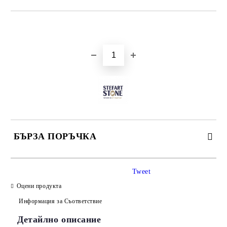
Добави в желани
БЪРЗА ПОРЪЧКА
САМО ПОПЪЛНЕТЕ 3 ПОЛЕТА
Tweet
Оцени продукта
Информация за Съответствие
Детайлно описание