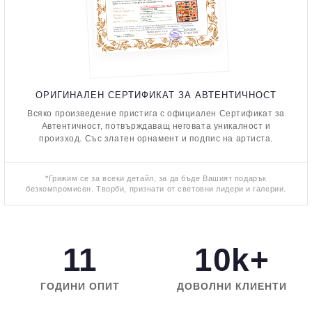
ОРИГИНАЛЕН СЕРТИФИКАТ ЗА АВТЕНТИЧНОСТ
Всяко произведение пристига с официален Сертификат за
Автентичност, потвърждаващ неговата уникалност и
произход. Със златен орнамент и подпис на артиста.
*Грижим се за всеки детайл, за да бъде Вашият подарък
безкомпромисен. Творби, признати от световни лидери и галерии.
11
10k+
ГОДИНИ ОПИТ
ДОВОЛНИ КЛИЕНТИ