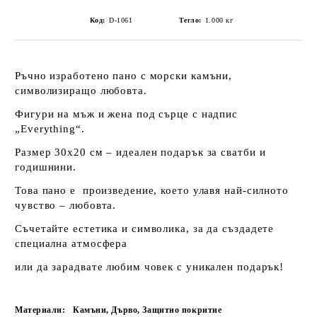
Код:
D-1061
Тегло:
1.000
кг
Ръчно изработено пано с морски камъни,
символизиращо любовта.
Фигури на мъж и жена под сърце с надпис
„Everything“.
Размер 30х20 см – идеален подарък за сватби и
годишнини.
Това пано е произведение, което улавя най-силното
чувство – любовта.
Съчетайте естетика и символика, за да създадете
специална атмосфера
или да зарадвате любим човек с уникален подарък!
Материали:
Камъни, Дърво, Защитно покритие