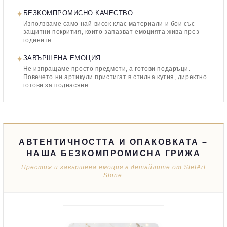
✦
БЕЗКОМПРОМИСНО КАЧЕСТВО
Използваме само най-висок клас материали и бои със
защитни покрития, които запазват емоцията жива през
годините.
✦
ЗАВЪРШЕНА ЕМОЦИЯ
Не изпращаме просто предмети, а готови подаръци.
Повечето ни артикули пристигат в стилна кутия, директно
готови за поднасяне.
АВТЕНТИЧНОСТТА И ОПАКОВКАТА –
НАША БЕЗКОМПРОМИСНА ГРИЖА
Престиж и завършена емоция в детайлите от StefArt
Stone.