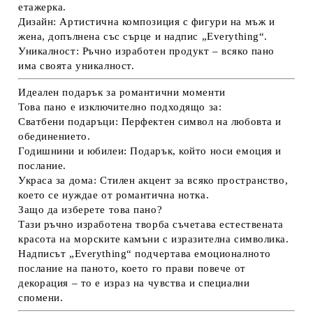
етажерка.
Дизайн:
Артистична композиция с фигури на мъж и
жена, допълнена със сърце и надпис „Everything“.
Уникалност:
Ръчно изработен продукт – всяко пано
има своята уникалност.
Идеален подарък за романтични моменти
Това пано е изключително подходящо за:
Сватбени подаръци:
Перфектен символ на любовта и
обединението.
Годишнини и юбилеи:
Подарък, който носи емоция и
послание.
Украса за дома:
Стилен акцент за всяко пространство,
което се нуждае от романтична нотка.
Защо да изберете това пано?
Тази ръчно изработена творба съчетава естествената
красота на морските камъни с изразителна символика.
Надписът „Everything“ подчертава емоционалното
послание на паното, което го прави повече от
декорация – то е израз на чувства и специални
спомени.