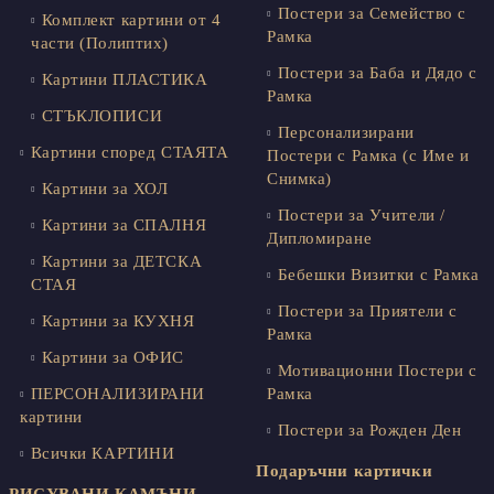
Постери за Семейство с
Комплект картини от 4
Рамка
части (Полиптих)
Постери за Баба и Дядо с
Картини ПЛАСТИКА
Рамка
СТЪКЛОПИСИ
Персонализирани
Картини според СТАЯТА
Постери с Рамка (с Име и
Снимка)
Картини за ХОЛ
Постери за Учители /
Картини за СПАЛНЯ
Дипломиране
Картини за ДЕТСКА
Бебешки Визитки с Рамка
СТАЯ
Постери за Приятели с
Картини за КУХНЯ
Рамка
Картини за ОФИС
Мотивационни Постери с
ПЕРСОНАЛИЗИРАНИ
Рамка
картини
Постери за Рожден Ден
Всички КАРТИНИ
Подаръчни картички
РИСУВАНИ КАМЪНИ