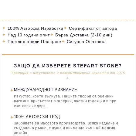
✦
✦
100% Авторска Изработка
Сертификат от автора
✦
✦
Над 10 години опит
Бърза Доставка (2-10 дни)
✦
✦
Преглед преди Плащане
Сигурна Опаковка
ЗАЩО ДА ИЗБЕРЕТЕ STEFART STONE?
Традиция в изкуството и безкомпромисно качество от 2015
г.
✦
МЕЖДУНАРОДНО ПРИЗНАНИЕ
Изкуство, което вълнува. Нашите творби са оценени
високо и присъстват в галерии, частни колекции и при
световни лидери.
✦
100% АВТОРСКИ ТРУД
Забравете за масовото производство. Всяко изделие е
създадено ръчно, с душа и внимание към най-малкия
детайл.