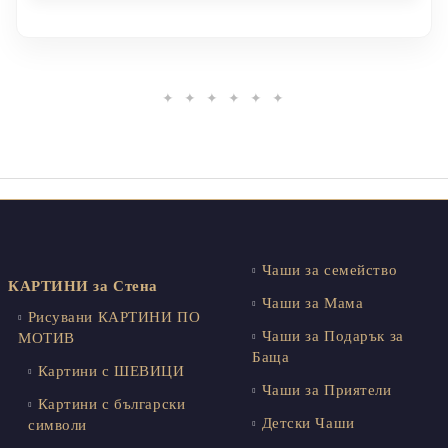
✦ ✦ ✦ ✦ ✦ ✦
Чаши за семейство
КАРТИНИ за Стена
Чаши за Мама
Рисувани КАРТИНИ ПО
Чаши за Подарък за
МОТИВ
Баща
Картини с ШЕВИЦИ
Чаши за Приятели
Картини с български
Детски Чаши
символи