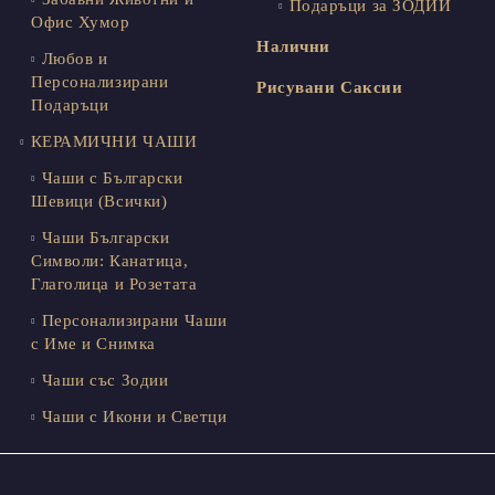
Подаръци за ЗОДИИ
Офис Хумор
Налични
Любов и
Персонализирани
Рисувани Саксии
Подаръци
КЕРАМИЧНИ ЧАШИ
Чаши с Български
Шевици (Всички)
Чаши Български
Символи: Канатица,
Глаголица и Розетата
Персонализирани Чаши
с Име и Снимка
Чаши със Зодии
Чаши с Икони и Светци