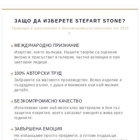
ЗАЩО ДА ИЗБЕРЕТЕ STEFART STONE?
Традиция в изкуството и безкомпромисно качество от 2015
г.
✦
МЕЖДУНАРОДНО ПРИЗНАНИЕ
Изкуство, което вълнува. Нашите творби са оценени
високо и присъстват в галерии, частни колекции и при
световни лидери.
✦
100% АВТОРСКИ ТРУД
Забравете за масовото производство. Всяко изделие е
създадено ръчно, с душа и внимание към най-малкия
детайл.
✦
БЕЗКОМПРОМИСНО КАЧЕСТВО
Използваме само най-висок клас материали и бои със
защитни покрития, които запазват емоцията жива през
годините.
✦
ЗАВЪРШЕНА ЕМОЦИЯ
Не изпращаме просто предмети, а готови подаръци.