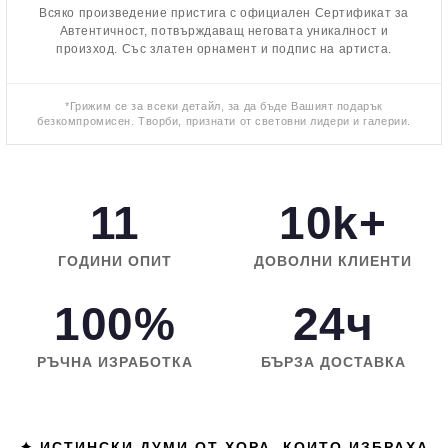
Всяко произведение пристига с официален Сертификат за
Автентичност, потвърждаващ неговата уникалност и
произход. Със златен орнамент и подпис на артиста.
*Грижим се за всеки детайл, за да бъде Вашият подарък
безкомпромисен. Творби, признати от световни лидери и галерии.
11
10k+
ГОДИНИ ОПИТ
ДОВОЛНИ КЛИЕНТИ
100%
24ч
РЪЧНА ИЗРАБОТКА
БЪРЗА ДОСТАВКА
✦ ИСТИНСКИ ДУМИ ОТ ХОРА, КОИТО ИЗБРАХА