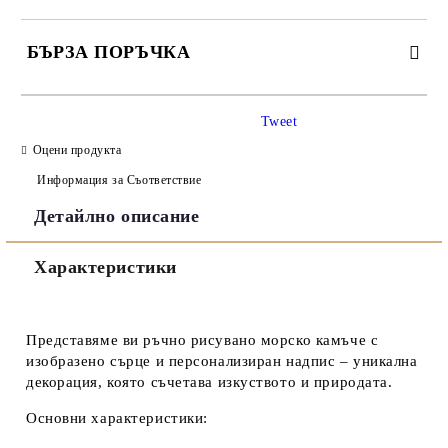
БЪРЗА ПОРЪЧКА
САМО ПОПЪЛНЕТЕ 3 ПОЛЕТА
Tweet
Оцени продукта
Информация за Съответствие
Детайлно описание
Съгласен съм с
Политиката за лични данни
Характеристики
Ние ще се свържем с вас в рамките на работния ден.
Представяме ви ръчно рисувано морско камъче с
изобразено сърце и персонализиран надпис – уникална
декорация, която съчетава изкуството и природата.
Основни характеристики: