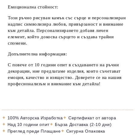
Емоционална стойност:
Този ръчно рисуван камък със сърце и персонализиран
надпис символизира любов, привързаност и внимание
към детайла. Персонализирането добавя личен
елемент, който докосва сърцето и създава трайни
спомени.
Допълнителна информация:
С повече от 10 години опит в създаването на ръчни
декорации, ние предлагаме изделия, които съчетават
емоция, качество и изящество. Доверете се на нашия
професионализъм и внимание към детайла!
✦
✦
100% Авторска Изработка
Сертификат от автора
✦
✦
Над 10 години опит
Бърза Доставка (2-10 дни)
✦
✦
Преглед преди Плащане
Сигурна Опаковка