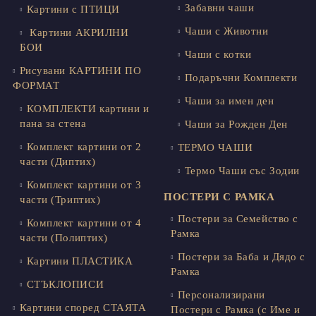
Забавни чаши
Картини с ПТИЦИ
Чаши с Животни
Картини АКРИЛНИ
БОИ
Чаши с котки
Рисувани КАРТИНИ ПО
Подаръчни Комплекти
ФОРМАТ
Чаши за имен ден
КОМПЛЕКТИ картини и
пана за стена
Чаши за Рожден Ден
Комплект картини от 2
ТЕРМО ЧАШИ
части (Диптих)
Термо Чаши със Зодии
Комплект картини от 3
ПОСТЕРИ С РАМКА
части (Триптих)
Постери за Семейство с
Комплект картини от 4
Рамка
части (Полиптих)
Постери за Баба и Дядо с
Картини ПЛАСТИКА
Рамка
СТЪКЛОПИСИ
Персонализирани
Картини според СТАЯТА
Постери с Рамка (с Име и