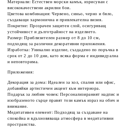
Материали:
Естествен морски камък, изрисуван с
висококачествени акрилни бои.
Цветова комбинация:
Червено, синьо, черно и бяло,
създаващи хармонична и привлекателна визия.
Покритие:
Прозрачен защитен слой, осигуряващ
устойчивост и дълготрайност на изделието.
Размер:
Приблизителен размер от 8 до 10 см,
подходящ за различни декоративни приложения.
Изработка:
Уникално изделие, създадено по поръчка в
срок от 2 до 10 дни, като всяка форма е индивидуална
и неповторима.
Приложения:
Декорация за дома:
Идеален за хол, спалня или офис,
добавяйки артистичен акцент към интериора.
Подарък за любим човек:
Персонализираният надпис и
изобразеното сърце правят този камък израз на обич и
внимание.
Медитативен елемент:
Подходящ за създаване на
спокойна и вдъхновяваща атмосфера в медитативни
пространства.