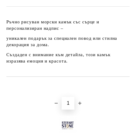
Ръчно рисуван морски камък със сърце и
персонализиран надпис –
уникален подарък за специален повод или стилна
декорация за дома.
Създаден с внимание към детайла, този камък
изразява емоция и красота.
Добави в желани