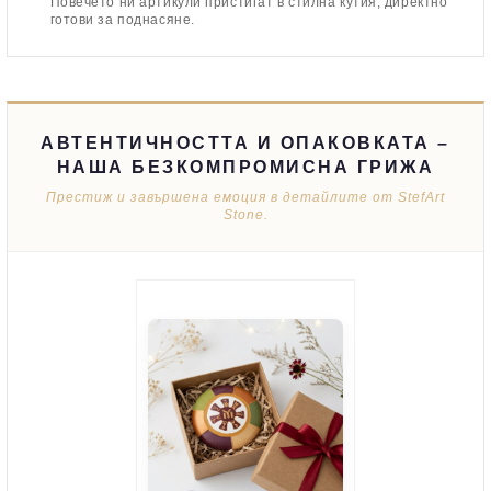
Повечето ни артикули пристигат в стилна кутия, директно
готови за поднасяне.
АВТЕНТИЧНОСТТА И ОПАКОВКАТА –
НАША БЕЗКОМПРОМИСНА ГРИЖА
Престиж и завършена емоция в детайлите от StefArt
Stone.