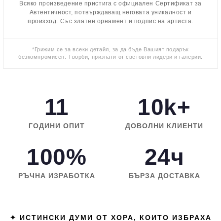
Всяко произведение пристига с официален Сертификат за
Автентичност, потвърждаващ неговата уникалност и
произход. Със златен орнамент и подпис на артиста.
*Грижим се за всеки детайл, за да бъде Вашият подарък
безкомпромисен. Творби, признати от световни лидери и галерии.
11
10k+
ГОДИНИ ОПИТ
ДОВОЛНИ КЛИЕНТИ
100%
24ч
РЪЧНА ИЗРАБОТКА
БЪРЗА ДОСТАВКА
✦ ИСТИНСКИ ДУМИ ОТ ХОРА, КОИТО ИЗБРАХА