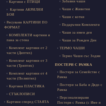
Забавни чаши
Картини с ПТИЦИ
Чаши с Животни
Картини АКРИЛНИ
БОИ
Чаши с котки
Рисувани КАРТИНИ ПО
Подаръчни Комплекти
ФОРМАТ
Чаши за имен ден
КОМПЛЕКТИ картини и
пана за стена
Чаши за Рожден Ден
Комплект картини от 2
ТЕРМО ЧАШИ
части (Диптих)
Термо Чаши със Зодии
Комплект картини от 3
ПОСТЕРИ С РАМКА
части (Триптих)
Постери за Семейство с
Комплект картини от 4
Рамка
части (Полиптих)
Постери за Баба и Дядо с
Картини ПЛАСТИКА
Рамка
СТЪКЛОПИСИ
Персонализирани
Картини според СТАЯТА
Постери с Рамка (с Име и