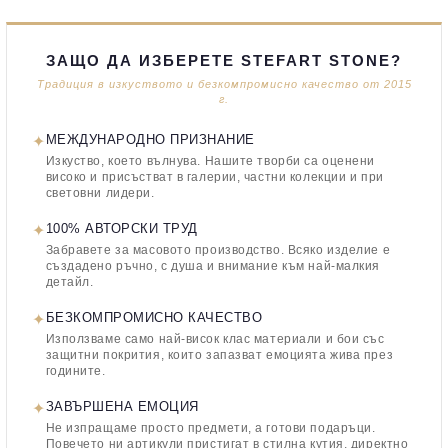
ЗАЩО ДА ИЗБЕРЕТЕ STEFART STONE?
Традиция в изкуството и безкомпромисно качество от 2015
г.
✦
МЕЖДУНАРОДНО ПРИЗНАНИЕ
Изкуство, което вълнува. Нашите творби са оценени
високо и присъстват в галерии, частни колекции и при
световни лидери.
✦
100% АВТОРСКИ ТРУД
Забравете за масовото производство. Всяко изделие е
създадено ръчно, с душа и внимание към най-малкия
детайл.
✦
БЕЗКОМПРОМИСНО КАЧЕСТВО
Използваме само най-висок клас материали и бои със
защитни покрития, които запазват емоцията жива през
годините.
✦
ЗАВЪРШЕНА ЕМОЦИЯ
Не изпращаме просто предмети, а готови подаръци.
Повечето ни артикули пристигат в стилна кутия, директно