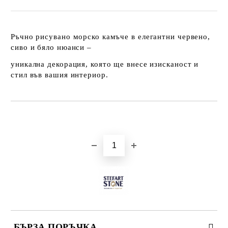
Ръчно рисувано морско камъче в елегантни червено,
сиво и бяло нюанси –
уникална декорация, която ще внесе изисканост и
стил във вашия интериор.
Добави в желани
БЪРЗА ПОРЪЧКА