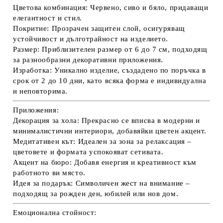
Цветова комбинация:
Червено, сиво и бяло, придаващи
елегантност и стил.
Покритие:
Прозрачен защитен слой, осигуряващ
устойчивост и дълготрайност на изделието.
Размер:
Приблизителен размер от 6 до 7 см, подходящ
за разнообразни декоративни приложения.
Изработка:
Уникално изделие, създадено по поръчка в
срок от 2 до 10 дни, като всяка форма е индивидуална
и неповторима.
Приложения:
Декорация за хола:
Прекрасно се вписва в модерни и
минималистични интериори, добавяйки цветен акцент.
Медитативен кът:
Идеален за зона за релаксация –
цветовете и формата успокояват сетивата.
Акцент на бюро:
Добавя енергия и креативност към
работното ви място.
Идея за подарък:
Символичен жест на внимание –
подходящ за рожден ден, юбилей или нов дом.
Емоционална стойност: