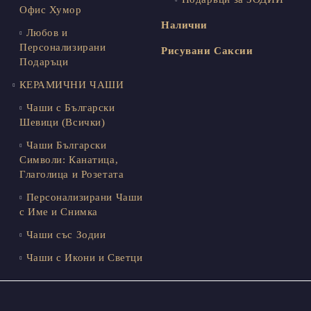
Офис Хумор
Налични
Любов и
Персонализирани
Рисувани Саксии
Подаръци
КЕРАМИЧНИ ЧАШИ
Чаши с Български
Шевици (Всички)
Чаши Български
Символи: Канатица,
Глаголица и Розетата
Персонализирани Чаши
с Име и Снимка
Чаши със Зодии
Чаши с Икони и Светци