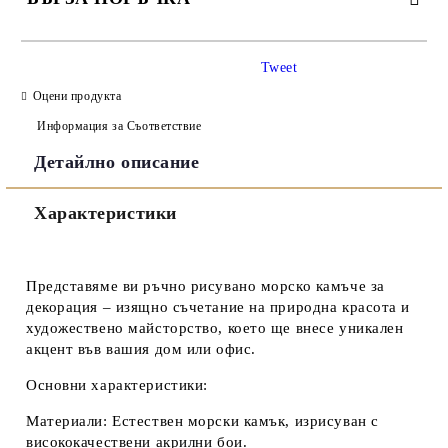
САМО ПОПЪЛНЕТЕ 3 ПОЛЕТА
Tweet
Оцени продукта
Информация за Съответствие
Детайлно описание
Съгласен съм с
Политиката за лични данни
Характеристики
Ние ще се свържем с вас в рамките на работния ден.
Представяме ви ръчно рисувано морско камъче за
декорация – изящно съчетание на природна красота и
художествено майсторство, което ще внесе уникален
акцент във вашия дом или офис.
Основни характеристики:
Материали:
Естествен морски камък, изрисуван с
висококачествени акрилни бои.