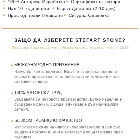
✦
✦
100% Авторска Изработка
Сертификат от автора
✦
✦
Над 10 години опит
Бърза Доставка (2-10 дни)
✦
✦
Преглед преди Плащане
Сигурна Опаковка
ЗАЩО ДА ИЗБЕРЕТЕ STEFART STONE?
Традиция в изкуството и безкомпромисно качество от 2015
г.
✦
МЕЖДУНАРОДНО ПРИЗНАНИЕ
Изкуство, което вълнува. Нашите творби са оценени
високо и присъстват в галерии, частни колекции и при
световни лидери.
✦
100% АВТОРСКИ ТРУД
Забравете за масовото производство. Всяко изделие е
създадено ръчно, с душа и внимание към най-малкия
детайл.
✦
БЕЗКОМПРОМИСНО КАЧЕСТВО
Използваме само най-висок клас материали и бои със
защитни покрития, които запазват емоцията жива през
годините.