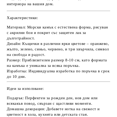
интериора на вашия дом.
Характеристики:
Материал:
Морски камък с естествена форма, рисуван
с акрилни бои и покрит със защитен лак за
дълготрайност.
Дизайн:
Къщички в различни ярки цветове – оранжево,
жълто, зелено, синьо, червено, и три хвърчила, символ
на свобода и радост.
Размер:
Приблизителен размер 8-10 см, като формата
на камъка е уникална за всяка поръчка.
Изработка:
Индивидуална изработка по поръчка в срок
до 10 дни.
Идеи за използване:
Подарък:
Перфектен за рожден ден, нов дом или
всякакъв повод, свързан с щастливи моменти.
Домашна декорация:
Добавете нотка на свежест и
цветност в хола, кухнята или детската стая.