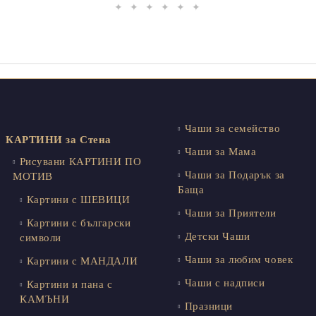
✦ ✦ ✦ ✦ ✦ ✦
Чаши за семейство
КАРТИНИ за Стена
Чаши за Мама
Рисувани КАРТИНИ ПО
Чаши за Подарък за
МОТИВ
Баща
Картини с ШЕВИЦИ
Чаши за Приятели
Картини с български
Детски Чаши
символи
Чаши за любим човек
Картини с МАНДАЛИ
Чаши с надписи
Картини и пана с
КАМЪНИ
Празници