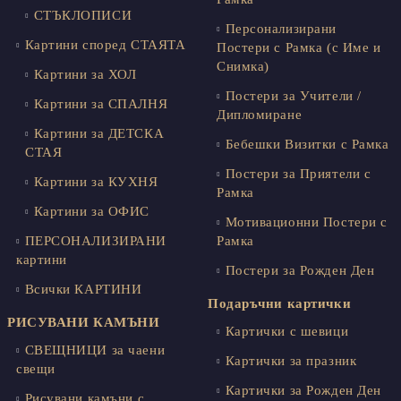
СТЪКЛОПИСИ
Персонализирани
Картини според СТАЯТА
Постери с Рамка (с Име и
Снимка)
Картини за ХОЛ
Постери за Учители /
Картини за СПАЛНЯ
Дипломиране
Картини за ДЕТСКА
Бебешки Визитки с Рамка
СТАЯ
Постери за Приятели с
Картини за КУХНЯ
Рамка
Картини за ОФИС
Мотивационни Постери с
ПЕРСОНАЛИЗИРАНИ
Рамка
картини
Постери за Рожден Ден
Всички КАРТИНИ
Подаръчни картички
РИСУВАНИ КАМЪНИ
Картички с шевици
СВЕЩНИЦИ за чаени
Картички за празник
свещи
Картички за Рожден Ден
Рисувани камъни с