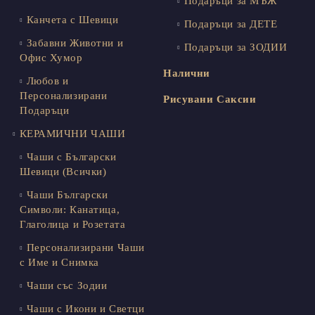
Подаръци за МЪЖ
Канчета с Шевици
Подаръци за ДЕТЕ
Забавни Животни и
Подаръци за ЗОДИИ
Офис Хумор
Налични
Любов и
Персонализирани
Рисувани Саксии
Подаръци
КЕРАМИЧНИ ЧАШИ
Чаши с Български
Шевици (Всички)
Чаши Български
Символи: Канатица,
Глаголица и Розетата
Персонализирани Чаши
с Име и Снимка
Чаши със Зодии
Чаши с Икони и Светци