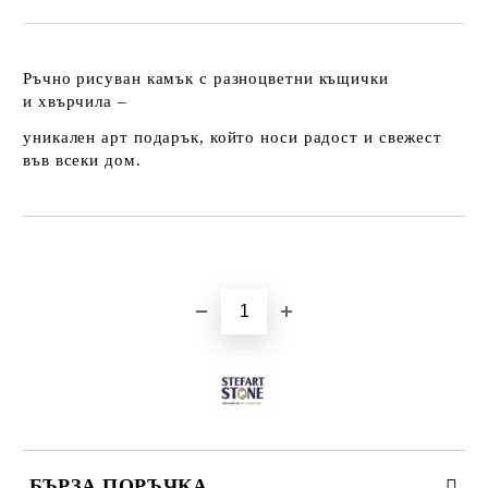
Ръчно рисуван камък с разноцветни къщички
и хвърчила –
уникален арт подарък, който носи радост и свежест
във всеки дом.
Добави в желани
БЪРЗА ПОРЪЧКА