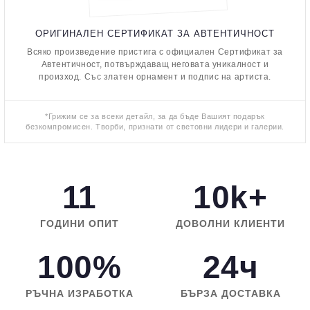
ОРИГИНАЛЕН СЕРТИФИКАТ ЗА АВТЕНТИЧНОСТ
Всяко произведение пристига с официален Сертификат за
Автентичност, потвърждаващ неговата уникалност и
произход. Със златен орнамент и подпис на артиста.
*Грижим се за всеки детайл, за да бъде Вашият подарък
безкомпромисен. Творби, признати от световни лидери и галерии.
11
10k+
ГОДИНИ ОПИТ
ДОВОЛНИ КЛИЕНТИ
100%
24ч
РЪЧНА ИЗРАБОТКА
БЪРЗА ДОСТАВКА