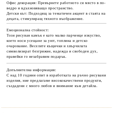
Офис декорация:
Превърнете работното си място в по-
ведро и вдъхновяващо пространство.
Детски кът:
Подходящ за тематичен акцент в стаята на
децата, стимулиращ тяхното въображение.
Емоционална стойност:
Този рисуван камък е като малко парченце изкуство,
което носи усещане за уют, топлина и детско
очарование. Веселите къщички и хвърчилата
символизират безгрижие, надежда и свободен дух,
правейки го незабравим подарък.
Допълнителна информация:
С над 10 години опит в изработката на ръчно рисувани
изделия, ние предлагаме висококачествени продукти,
създадени с много любов и внимание към детайла.