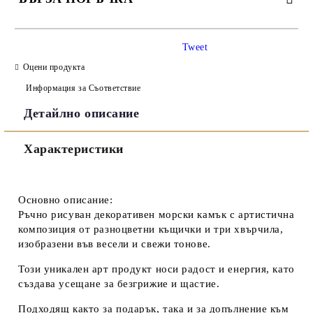
САМО ПОПЪЛНЕТЕ 3 ПОЛЕТА
Tweet
Оцени продукта
Информация за Съответствие
Детайлно описание
Съгласен съм с
Политиката за лични данни
Характеристики
Ние ще се свържем с вас в рамките на работния ден.
Основно описание:
Ръчно рисуван декоративен морски камък с артистична
композиция от разноцветни къщички и три хвърчила,
изобразени във весели и свежи тонове.
Този уникален арт продукт носи радост и енергия, като
създава усещане за безгрижие и щастие.
Подходящ както за подарък, така и за допълнение към