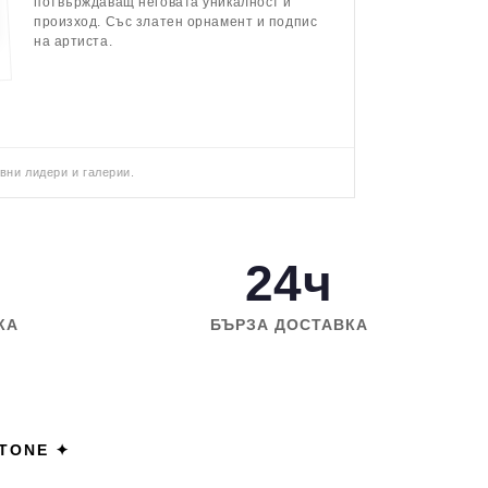
потвърждаващ неговата уникалност и
произход. Със златен орнамент и подпис
на артиста.
вни лидери и галерии.
24ч
КА
БЪРЗА ДОСТАВКА
STONE ✦