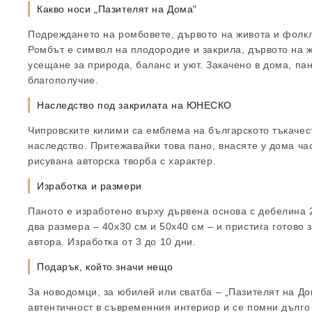
Какво носи „Пазителят на Дома"
Подреждането на ромбовете, дървото на живота и фолк
Ромбът е символ на плодородие и закрила, дървото на 
усещане за природа, баланс и уют. Закачено в дома, па
благополучие.
Наследство под закрилата на ЮНЕСКО
Чипровските килими са емблема на българското тъкаче
наследство. Притежавайки това пано, внасяте у дома час
рисувана авторска творба с характер.
Изработка и размери
Паното е изработено върху дървена основа с дебелина 2
два размера – 40х30 см и 50х40 см – и пристига готово 
автора. Изработка от 3 до 10 дни.
Подарък, който значи нещо
За новодомци, за юбилей или сватба – „Пазителят на До
автентичност в съвременния интериор и се помни дълго