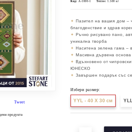
Код:
А-1000-1
Тегло:
1.500
кг
✦
Пазител на вашия дом – 
благоденствие и здрав коре
✦
Ръчно рисувано пано, авто
уникална творба
✦
Наситена зелена гама – в
✦
Масивна дървена основа 2
✦
Вдъхновено от чипровскит
ЮНЕСКО
✦
Завършен подарък със сер
Избери размер:
YYL - 40 X 30 см
YLL
Tweet
цени продукта
Добави в желани