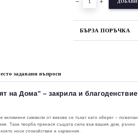
БЪРЗА ПОРЪЧКА
САМО ПОПЪЛНЕТЕ 3 ПОЛЕТА
есто задавани въпроси
Съгласен съм с
Политика
Ние ще се свържем с вас в рамки
т на Дома" – закрила и благоденствие
те килимени символи от векове се тъкат като оберег – пожелан
твие. Тази творба пренася същата сила във вашия дом, ръчно
 която носи спокойствие и хармония.