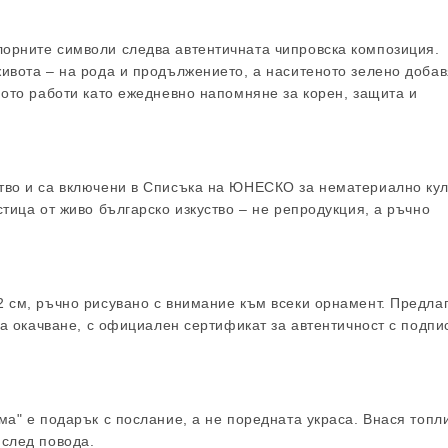
лорните символи следва автентичната чипровска композиция.
живота – на рода и продължението, а наситеното зелено доба
ното работи като ежедневно напомняне за корен, защита и
ство и са включени в Списъка на ЮНЕСКО за нематериално ку
тица от живо българско изкуство – не репродукция, а ръчно
 см, ръчно рисувано с внимание към всеки орнамент. Предлаг
за окачване, с официален сертификат за автентичност с подпи
ма" е подарък с послание, а не поредната украса. Внася топл
 след повода.