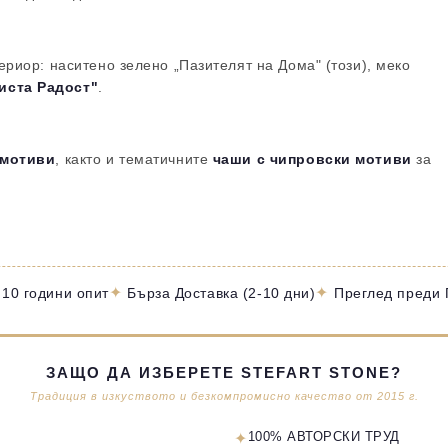
ериор: наситено зелено „Пазителят на Дома" (този), меко
иста Радост"
.
 мотиви
, както и тематичните
чаши с чипровски мотиви
за
✦
✦
 10 години опит
Бърза Доставка (2-10 дни)
Преглед преди
ЗАЩО ДА ИЗБЕРЕТЕ STEFART STONE?
Традиция в изкуството и безкомпромисно качество от 2015 г.
✦
100% АВТОРСКИ ТРУД