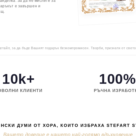
анделка. За да не мислите за
даръкът е завършен и
ащ.
детайл, за да бъде Вашият подарък безкомпромисен. Творби, признати от свето
10k+
100%
ОВОЛНИ КЛИЕНТИ
РЪЧНА ИЗРАБОТ
НСКИ ДУМИ ОТ ХОРА, КОИТО ИЗБРАХА STEFART 
Вашето доверие е нашето най-голямо вдъхновение