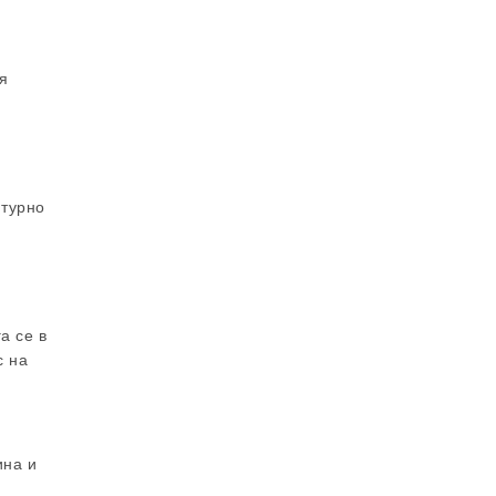
вя
лтурно
а се в
с на
ина и