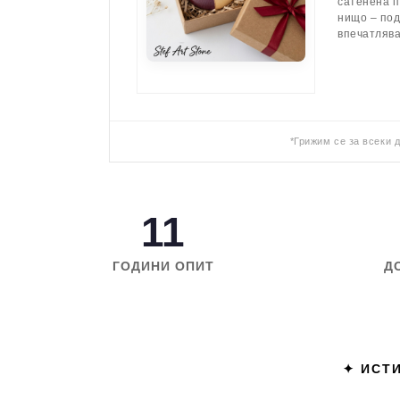
сатенена п
нищо – по
впечатляв
*Грижим се за всеки 
11
ГОДИНИ ОПИТ
Д
✦ ИСТИ