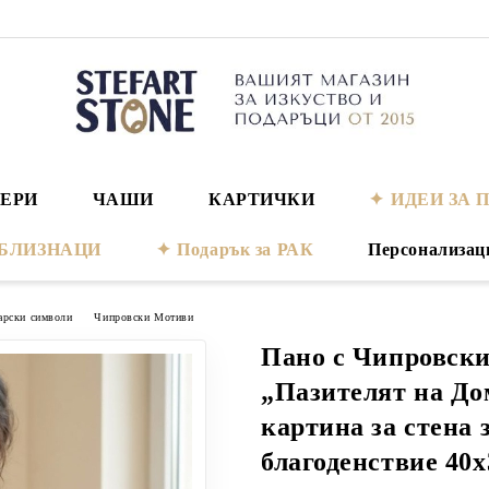
ЕРИ
ЧАШИ
КАРТИЧКИ
ИДЕИ ЗА 
а БЛИЗНАЦИ
Подарък за РАК
Персонализац
арски символи
Чипровски Мотиви
Пано с Чипровск
„Пазителят на До
картина за стена 
благоденствие 40х