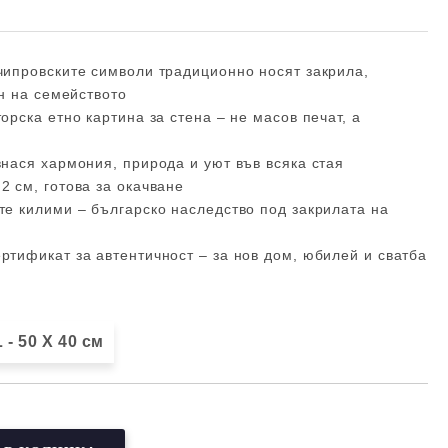
чипровските символи традиционно носят закрила,
н на семейството
рска етно картина за стена – не масов печат, а
нася хармония, природа и уют във всяка стая
 см, готова за окачване
е килими – българско наследство под закрилата на
тификат за автентичност – за нов дом, юбилей и сватба
 - 50 X 40 см