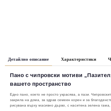
Детайлно описание
Характеристики
Ч
Пано с чипровски мотиви „Пазителя
вашето пространство
Едно пано, което не просто украсява, а пази. Чипровски
закрила на дома, за здрав семеен корен и за благоденс
рисувана върху масивно дърво, с наситена зелена гама,