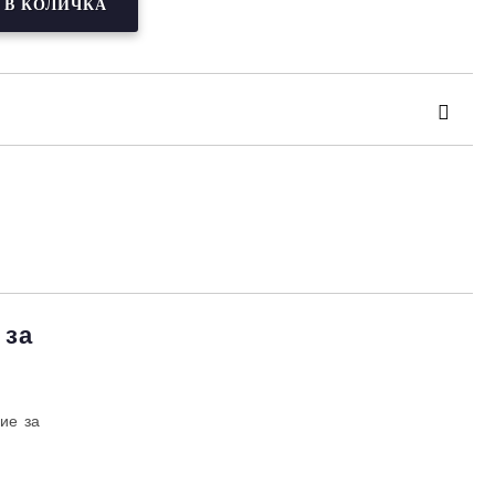
та за лични данни
те на работния ден.
 за
ие за