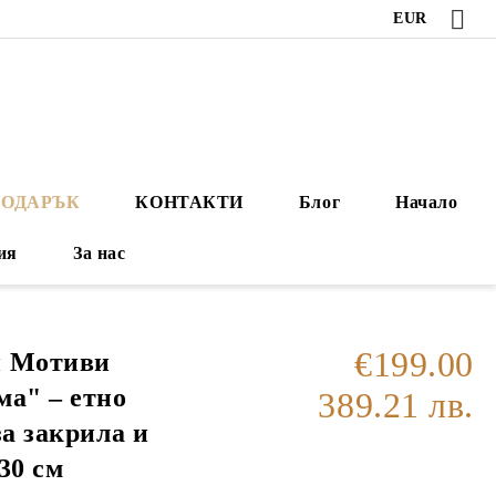
EUR
ПОДАРЪК
КОНТАКТИ
Блог
Начало
ия
За нас
€199.00
и Мотиви
ма" – етно
389.21 лв.
за закрила и
30 см