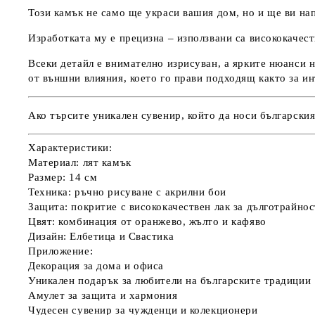
Този камък не само ще украси вашия дом, но и ще ви нап
Изработката му е прецизна – използвани са висококачест
Всеки детайл е внимателно изрисуван, а ярките нюанси н
от външни влияния, което го прави подходящ както за ин
Ако търсите уникален сувенир, който да носи българския
Характеристики:
Материал:
лят камък
Размер:
14 см
Техника:
ръчно рисуване с акрилни бои
Защита:
покритие с висококачествен лак за дълготрайнос
Цвят:
комбинация от оранжево, жълто и кафяво
Дизайн
: Елбетица и Свастика
Приложение:
Декорация за дома и офиса
Уникален подарък за любители на българските традиции
Амулет за защита и хармония
Чудесен сувенир за чужденци и колекционери