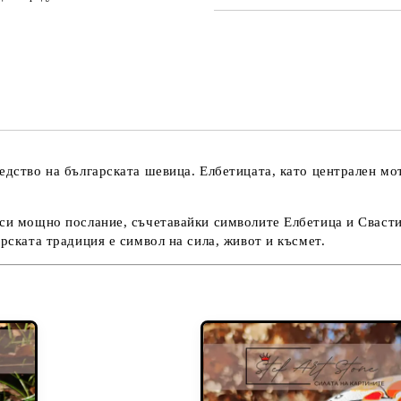
САМО ПОПЪЛНЕТЕ 3 ПОЛЕТА
Съгласен съм с
Политика
Ние ще се свържем с вас в рамки
едство на българската шевица. Елбетицата, като централен м
 си мощно послание, съчетавайки символите Елбетица и Свасти
рската традиция е символ на сила, живот и късмет.