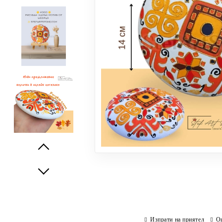
Prev
Next
Изпрати на приятел
О