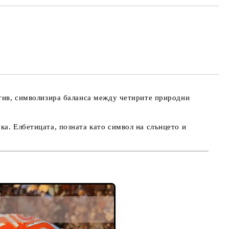
та за лични данни
те на работния ден.
отив, символизира баланса между четирите природни
ка. Елбетицата, позната като символ на слънцето и