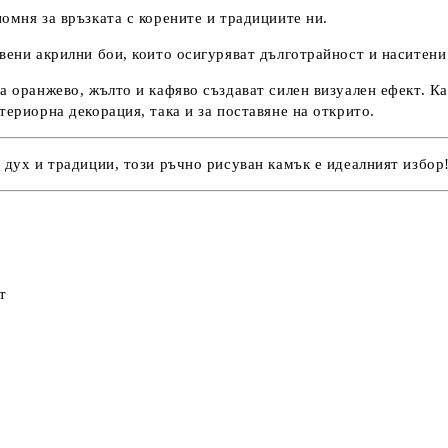
омня за връзката с корените и традициите ни.
вени акрилни бои, които осигуряват дълготрайност и наситени
а оранжево, жълто и кафяво създават силен визуален ефект. Ка
териорна декорация, така и за поставяне на открито.
 дух и традиции, този ръчно рисуван камък е идеалният избор
т