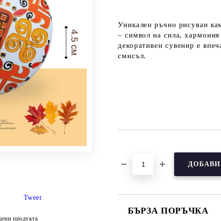
Уникален ръчно рисуван ка
– символ на сила, хармония
декоративен сувенир е впеч
смисъл.
Добави в желани
Tweet
БЪРЗА ПОРЪЧКА
цени продукта