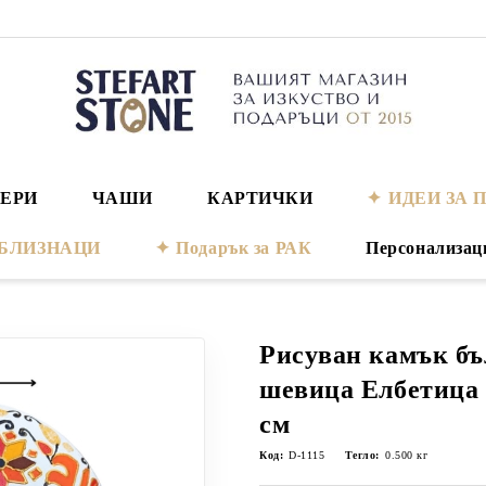
ЕРИ
ЧАШИ
КАРТИЧКИ
ИДЕИ ЗА 
а БЛИЗНАЦИ
Подарък за РАК
Персонализац
Рисуван камък бъ
шевица Елбетица 
см
Код:
D-1115
Тегло:
0.500
кг