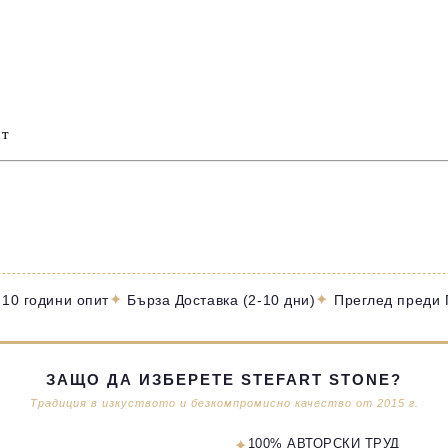
ст
✦
✦
 10 години опит
Бърза Доставка (2-10 дни)
Преглед преди
ЗАЩО ДА ИЗБЕРЕТЕ STEFART STONE?
Традиция в изкуството и безкомпромисно качество от 2015 г.
✦
100% АВТОРСКИ ТРУД