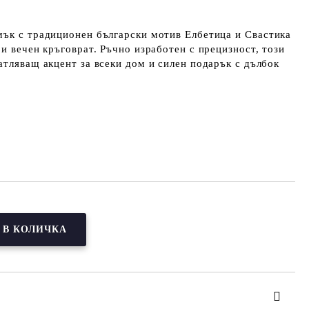
мък с традиционен български мотив Елбетица и Свастика
 и вечен кръговрат. Ръчно изработен с прецизност, този
атляващ акцент за всеки дом и силен подарък с дълбок