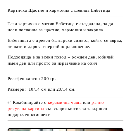
Картичка Щастие и хармония с шевица Елбетица
Тази картичка с мотив Елбетица е създадена, за да
носи послание за щастие, хармония и закрила.
Елбетицата е древен български символ, който се вярва,
че пази и дарява енергийно равновесие.
Подходяща е за всеки повод – рожден ден, юбилей,
имен ден или просто за изразяване на обич.
Релефен картон 200 гр.
Размери:
10/14 см или 20/14 см
.
✅
Комбинирайте с
керамична чаша
или
ръчно
рисувана картина
със същия мотив
за завършен
подаръчен комплект.