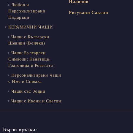
Налични
Любов и
Персонализирани
Рисувани Саксии
Подаръци
КЕРАМИЧНИ ЧАШИ
Чаши с Български
Шевици (Всички)
Чаши Български
Символи: Канатица,
Глаголица и Розетата
Персонализирани Чаши
с Име и Снимка
Чаши със Зодии
Чаши с Икони и Светци
Бързи връзки: