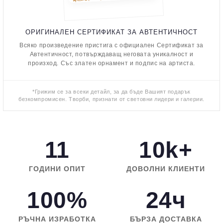
ОРИГИНАЛЕН СЕРТИФИКАТ ЗА АВТЕНТИЧНОСТ
Всяко произведение пристига с официален Сертификат за
Автентичност, потвърждаващ неговата уникалност и
произход. Със златен орнамент и подпис на артиста.
*Грижим се за всеки детайл, за да бъде Вашият подарък
безкомпромисен. Творби, признати от световни лидери и галерии.
11
10k+
ГОДИНИ ОПИТ
ДОВОЛНИ КЛИЕНТИ
100%
24ч
РЪЧНА ИЗРАБОТКА
БЪРЗА ДОСТАВКА