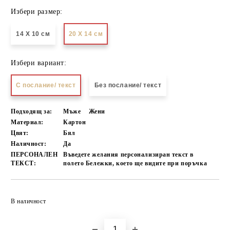
Избери размер:
14 Х 10 см
20 Х 14 см
Избери вариант:
С послание/ текст
Без послание/ текст
Подходящ за:
Мъже
Жени
Материал:
Картон
Цвят:
Бял
Наличност:
Да
ПЕРСОНАЛЕН
Въведете желания персонализиран текст в
ТЕКСТ:
полето Бележки, което ще видите при поръчка
Добави в желани
В наличност