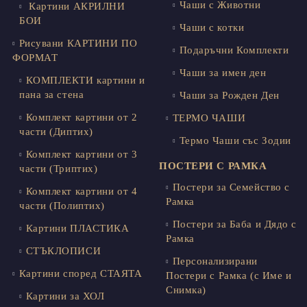
Чаши с Животни
Картини АКРИЛНИ
БОИ
Чаши с котки
Рисувани КАРТИНИ ПО
Подаръчни Комплекти
ФОРМАТ
Чаши за имен ден
КОМПЛЕКТИ картини и
пана за стена
Чаши за Рожден Ден
Комплект картини от 2
ТЕРМО ЧАШИ
части (Диптих)
Термо Чаши със Зодии
Комплект картини от 3
ПОСТЕРИ С РАМКА
части (Триптих)
Постери за Семейство с
Комплект картини от 4
Рамка
части (Полиптих)
Постери за Баба и Дядо с
Картини ПЛАСТИКА
Рамка
СТЪКЛОПИСИ
Персонализирани
Картини според СТАЯТА
Постери с Рамка (с Име и
Снимка)
Картини за ХОЛ