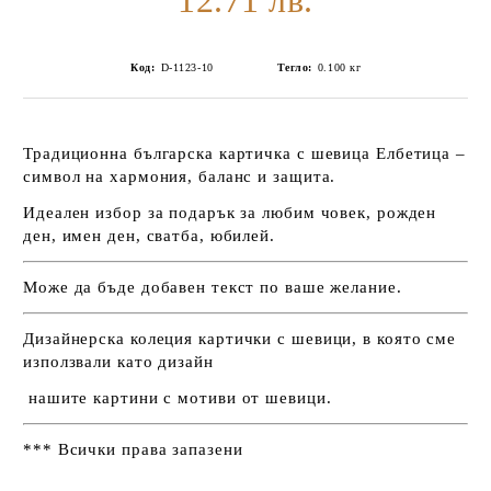
12.71 лв.
Код:
D-1123-10
Тегло:
0.100
кг
Традиционна българска картичка с шевица Елбетица –
символ на хармония, баланс и защита.
Идеален избор за подарък за любим човек, рожден
ден, имен ден, сватба, юбилей.
Може да бъде добавен текст по ваше желание.
Дизайнерска колеция
картички с шевици
, в която сме
използвали като дизайн
нашите
картини с мотиви от шевици
.
*** Всички права запазени