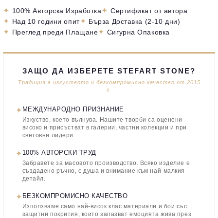
✦
✦
100% Авторска Изработка
Сертификат от автора
✦
✦
Над 10 години опит
Бърза Доставка (2-10 дни)
✦
✦
Преглед преди Плащане
Сигурна Опаковка
ЗАЩО ДА ИЗБЕРЕТЕ STEFART STONE?
Традиция в изкуството и безкомпромисно качество от 2015
г.
✦
МЕЖДУНАРОДНО ПРИЗНАНИЕ
Изкуство, което вълнува. Нашите творби са оценени
високо и присъстват в галерии, частни колекции и при
световни лидери.
✦
100% АВТОРСКИ ТРУД
Забравете за масовото производство. Всяко изделие е
създадено ръчно, с душа и внимание към най-малкия
детайл.
✦
БЕЗКОМПРОМИСНО КАЧЕСТВО
Използваме само най-висок клас материали и бои със
защитни покрития, които запазват емоцията жива през