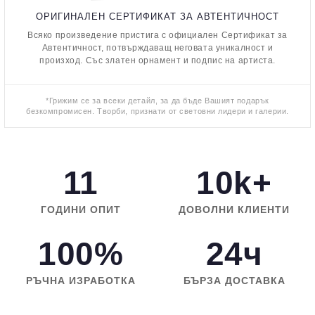
ОРИГИНАЛЕН СЕРТИФИКАТ ЗА АВТЕНТИЧНОСТ
Всяко произведение пристига с официален Сертификат за
Автентичност, потвърждаващ неговата уникалност и
произход. Със златен орнамент и подпис на артиста.
*Грижим се за всеки детайл, за да бъде Вашият подарък
безкомпромисен. Творби, признати от световни лидери и галерии.
11
10k+
ГОДИНИ ОПИТ
ДОВОЛНИ КЛИЕНТИ
100%
24ч
РЪЧНА ИЗРАБОТКА
БЪРЗА ДОСТАВКА