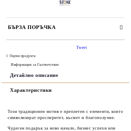
БЪРЗА ПОРЪЧКА
САМО ПОПЪЛНЕТЕ 3 ПОЛЕТА
Tweet
Оцени продукта
Информация за Съответствие
Детайлно описание
Съгласен съм с
Политиката за лични данни
Характеристики
Ние ще се свържем с вас в рамките на работния ден.
Този традиционен мотив е преплетен с елементи, които
символизират просперитет, късмет и благополучие.
Чудесен подарък за ново начало, бизнес успехи или