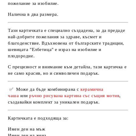
пожелание за изобилие.
Налична в
два размера
.
Тази картичката е специално създадена, за да предаде
най-добрите пожелания за здраве, късмет и
благоденствие. Вдъхновена от българските традиции,
шевицата "Елбетица" е израз на изобилие и
плодородие.
С прецизност и внимание към детайла, тази картичка е
не само красив, но и символичен подарък.
✅ Може да бъде комбинирана с
керамична
чаша
или
ръчно рисувана картина със същия мотив
,
създавайки комплект за уникален подарък.
Картичката е подходяща за:
Имен ден на мъж
Имен ден на жена