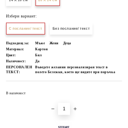
14 Х 10 см
20 Х 14 см
Избери вариант:
С послание/ текст
Без послание/ текст
Подходящ за:
Мъже
Жени
Деца
Материал:
Картон
Цвят:
Бял
Наличност:
Да
ПЕРСОНАЛЕН
Въведете желания персонализиран текст в
ТЕКСТ:
полето Бележки, което ще видите при поръчка
Добави в желани
В наличност