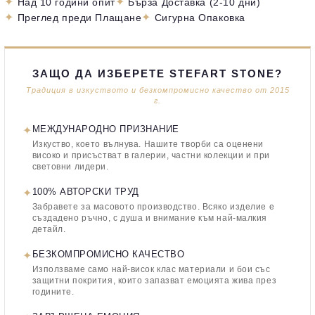
✦
✦
Над 10 години опит
Бърза Доставка (2-10 дни)
✦
✦
Преглед преди Плащане
Сигурна Опаковка
ЗАЩО ДА ИЗБЕРЕТЕ STEFART STONE?
Традиция в изкуството и безкомпромисно качество от 2015
г.
✦
МЕЖДУНАРОДНО ПРИЗНАНИЕ
Изкуство, което вълнува. Нашите творби са оценени
високо и присъстват в галерии, частни колекции и при
световни лидери.
✦
100% АВТОРСКИ ТРУД
Забравете за масовото производство. Всяко изделие е
създадено ръчно, с душа и внимание към най-малкия
детайл.
✦
БЕЗКОМПРОМИСНО КАЧЕСТВО
Използваме само най-висок клас материали и бои със
защитни покрития, които запазват емоцията жива през
годините.