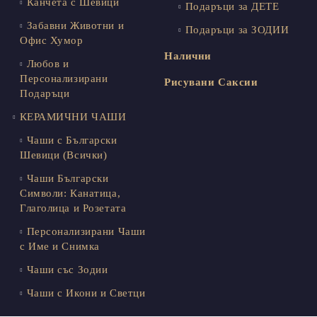
Канчета с Шевици
Подаръци за ДЕТЕ
Забавни Животни и
Подаръци за ЗОДИИ
Офис Хумор
Налични
Любов и
Персонализирани
Рисувани Саксии
Подаръци
КЕРАМИЧНИ ЧАШИ
Чаши с Български
Шевици (Всички)
Чаши Български
Символи: Канатица,
Глаголица и Розетата
Персонализирани Чаши
с Име и Снимка
Чаши със Зодии
Чаши с Икони и Светци