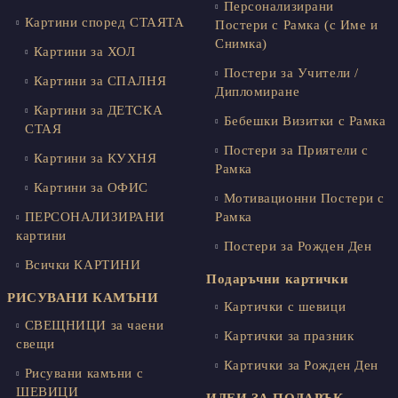
Персонализирани
Картини според СТАЯТА
Постери с Рамка (с Име и
Снимка)
Картини за ХОЛ
Постери за Учители /
Картини за СПАЛНЯ
Дипломиране
Картини за ДЕТСКА
Бебешки Визитки с Рамка
СТАЯ
Постери за Приятели с
Картини за КУХНЯ
Рамка
Картини за ОФИС
Мотивационни Постери с
ПЕРСОНАЛИЗИРАНИ
Рамка
картини
Постери за Рожден Ден
Всички КАРТИНИ
Подаръчни картички
РИСУВАНИ КАМЪНИ
Картички с шевици
СВЕЩНИЦИ за чаени
Картички за празник
свещи
Картички за Рожден Ден
Рисувани камъни с
ШЕВИЦИ