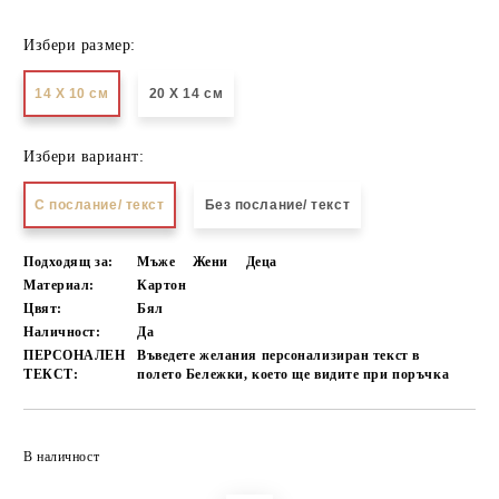
Избери размер:
14 Х 10 см
20 Х 14 см
Избери вариант:
С послание/ текст
Без послание/ текст
Подходящ за:
Мъже
Жени
Деца
Материал:
Картон
Цвят:
Бял
Наличност:
Да
ПЕРСОНАЛЕН
Въведете желания персонализиран текст в
ТЕКСТ:
полето Бележки, което ще видите при поръчка
Добави в желани
В наличност