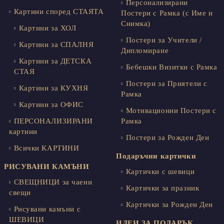
Персонализирани
Картини според СТАЯТА
Постери с Рамка (с Име и
Снимка)
Картини за ХОЛ
Постери за Учители /
Картини за СПАЛНЯ
Дипломиране
Картини за ДЕТСКА
Бебешки Визитки с Рамка
СТАЯ
Постери за Приятели с
Картини за КУХНЯ
Рамка
Картини за ОФИС
Мотивационни Постери с
ПЕРСОНАЛИЗИРАНИ
Рамка
картини
Постери за Рожден Ден
Всички КАРТИНИ
Подаръчни картички
РИСУВАНИ КАМЪНИ
Картички с шевици
СВЕЩНИЦИ за чаени
Картички за празник
свещи
Картички за Рожден Ден
Рисувани камъни с
ШЕВИЦИ
ИДЕИ ЗА ПОДАРЪК