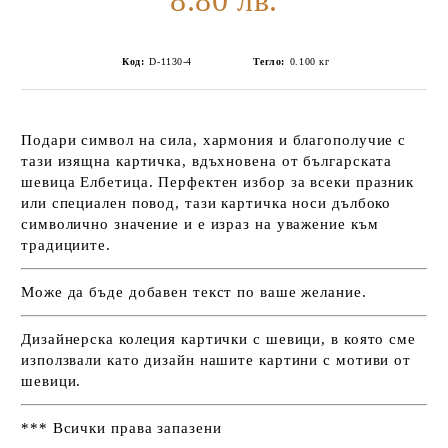
8.80 лв.
Код:
D-1130-4
Тегло:
0.100
кг
Подари символ на сила, хармония и благополучие с
тази изящна картичка, вдъхновена от българската
шевица Елбетица. Перфектен избор за всеки празник
или специален повод, тази картичка носи дълбоко
символично значение и е израз на уважение към
традициите.
Може да бъде добавен текст по ваше желание.
Дизайнерска колеция картички с шевици, в която сме
използвали като дизайн нашите картини с мотиви от
шевици.
*** Всички права запазени