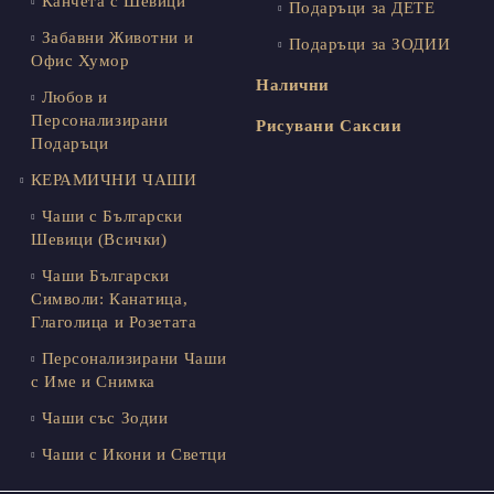
Канчета с Шевици
Подаръци за ДЕТЕ
Забавни Животни и
Подаръци за ЗОДИИ
Офис Хумор
Налични
Любов и
Персонализирани
Рисувани Саксии
Подаръци
КЕРАМИЧНИ ЧАШИ
Чаши с Български
Шевици (Всички)
Чаши Български
Символи: Канатица,
Глаголица и Розетата
Персонализирани Чаши
с Име и Снимка
Чаши със Зодии
Чаши с Икони и Светци