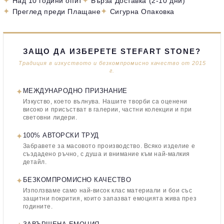
✦
✦
Над 10 години опит
Бърза Доставка (2-10 дни)
✦
✦
Преглед преди Плащане
Сигурна Опаковка
ЗАЩО ДА ИЗБЕРЕТЕ STEFART STONE?
Традиция в изкуството и безкомпромисно качество от 2015
г.
✦
МЕЖДУНАРОДНО ПРИЗНАНИЕ
Изкуство, което вълнува. Нашите творби са оценени
високо и присъстват в галерии, частни колекции и при
световни лидери.
✦
100% АВТОРСКИ ТРУД
Забравете за масовото производство. Всяко изделие е
създадено ръчно, с душа и внимание към най-малкия
детайл.
✦
БЕЗКОМПРОМИСНО КАЧЕСТВО
Използваме само най-висок клас материали и бои със
защитни покрития, които запазват емоцията жива през
годините.