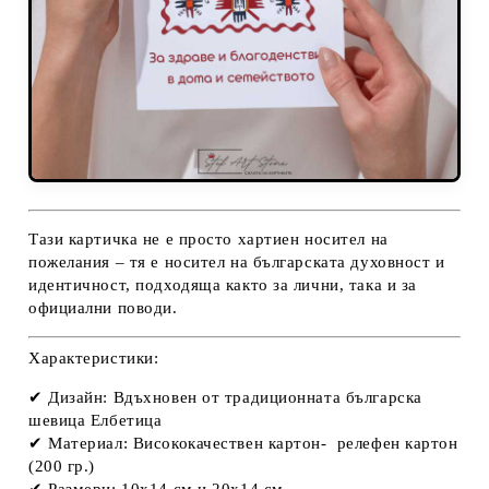
Тази картичка не е просто хартиен носител на
пожелания – тя е
носител на българската духовност и
идентичност
, подходяща както за лични, така и за
официални поводи.
Характеристики:
✔
Дизайн:
Вдъхновен от традиционната българска
шевица Елбетица
✔
Материал:
Висококачествен картон- релефен картон
(200 гр.)
✔
Размери:
10x14 см и 20x14 см