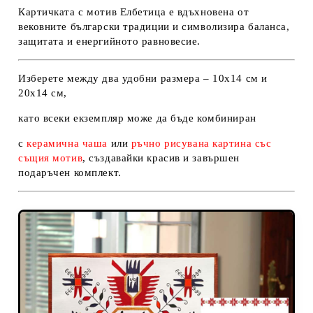
Картичката с мотив Елбетица е вдъхновена от
вековните български традиции и символизира баланса,
защитата и енергийното равновесие.
Изберете между два удобни размера –
10x14 см
и
20x14 см
,
като всеки екземпляр може да бъде комбиниран
с
керамична чаша
или
ръчно рисувана картина със
същия мотив
, създавайки красив и завършен
подаръчен комплект.