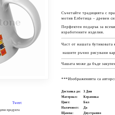
Съчетайте традицията с пра
мотив Елбетица – древен си
Перфектен подарък за всеки
изработените изделия.
Част от нашата бутиковата 
нашите ръчно рисувани ка
Чашата може да бъде закупен
***Изображенията са авторск
Доставка до:
3
Дни
Материал:
Керамика
Цвят:
Бял
Tweet
Наличност:
Да
цени продукта
Щампа:
Двустранно