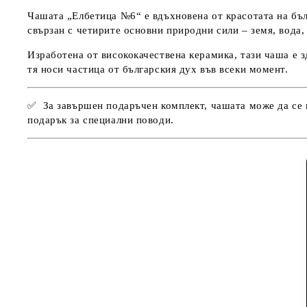
Чашата „Елбетица №6“ е вдъхновена от красотата на бъл
свързан с четирите основни природни сили – земя, вода, 
Изработена от висококачествена керамика, тази чаша е 
тя носи частица от българския дух във всеки момент.
✅ За завършен подаръчен комплект, чашата може да се
подарък за специални поводи.