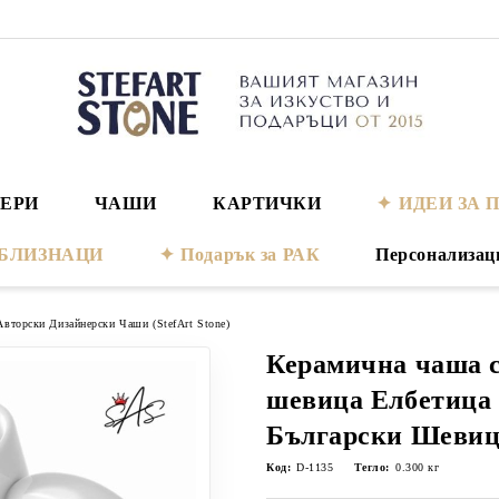
ЕРИ
ЧАШИ
КАРТИЧКИ
ИДЕИ ЗА 
а БЛИЗНАЦИ
Подарък за РАК
Персонализац
Авторски Дизайнерски Чаши (StefArt Stone)
Керамична чаша с
шевица Елбетица
Български Шеви
Код:
D-1135
Тегло:
0.300
кг