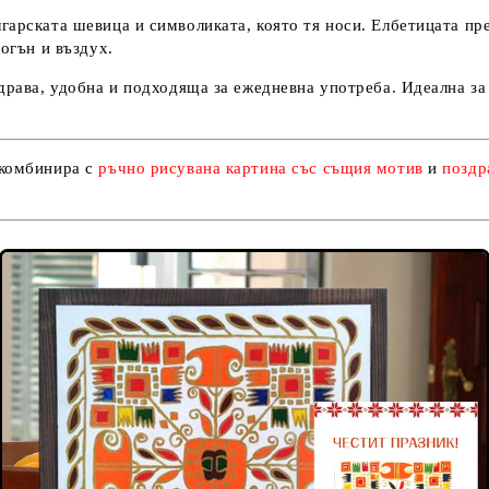
гарската шевица и символиката, която тя носи. Елбетицата пре
огън и въздух.
здрава, удобна и подходяща за ежедневна употреба. Идеална за
 комбинира с
ръчно рисувана картина със същия мотив
и
поздр