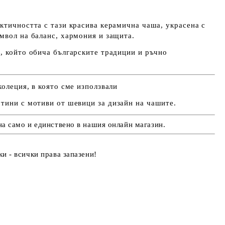
ктичността с тази красива керамична чаша, украсена с
мвол на баланс, хармония и защита.
, който обича българските традиции и ръчно
колеция, в която сме използвали
ртини с мотиви от шевици
за
дизайн на чашите.
а само и единствено в нашия онлайн магазин.
и - всички права запазени!