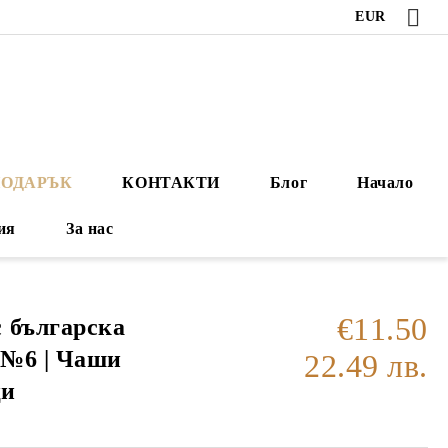
EUR
ПОДАРЪК
КОНТАКТИ
Блог
Начало
ия
За нас
€11.50
 българска
 №6 | Чаши
22.49 лв.
ци