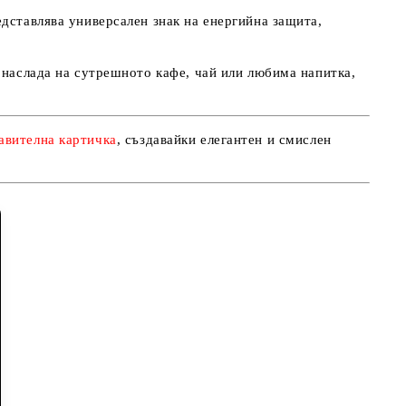
дставлява универсален знак на енергийна защита,
 наслада на сутрешното кафе, чай или любима напитка,
авителна картичка
, създавайки елегантен и смислен