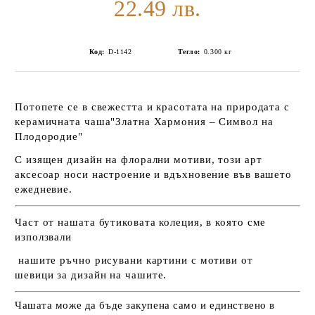
22.49 лв.
Код:
D-1142
Тегло:
0.300
кг
Потопете се в свежестта и красотата на природата с
керамичната чаша"Златна Хармония – Символ на
Плодородие"
С изящен дизайн на флорални мотиви, този арт
аксесоар носи настроение и вдъхновение във вашето
ежедневие.
Част от нашата бутиковата колеция, в която сме
използвали
нашите ръчно рисувани картини с мотиви от
шевици
за
дизайн на чашите.
Чашата може да бъде закупена само и единствено в