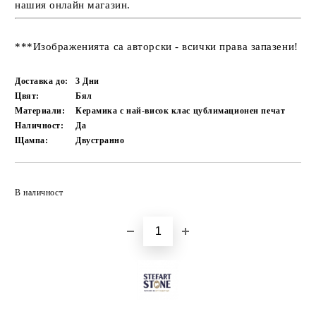
нашия онлайн магазин.
***Изображенията са авторски - всички права запазени!
Доставка до:
3
Дни
Цвят:
Бял
Материали:
Керамика с най-висок клас цублимационен печат
Наличност:
Да
Щампа:
Двустранно
Добави в желани
В наличност