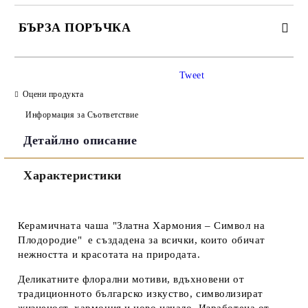
БЪРЗА ПОРЪЧКА
САМО ПОПЪЛНЕТЕ 3 ПОЛЕТА
Tweet
Оцени продукта
Информация за Съответствие
Детайлно описание
Съгласен съм с
Политиката за лични данни
Характеристики
Ние ще се свържем с вас в рамките на работния ден.
Керамичната чаша "Златна Хармония – Символ на
Плодородие" е създадена за всички, които обичат
нежността и красотата на природата.
Деликатните флорални мотиви, вдъхновени от
традиционното българско изкуство, символизират
жизненост, хармония и ново начало. Изработена от