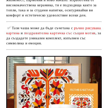
висококачествена керамика, тя е подходяща както за
топли, така и за студени напитки, осигурявайки ви
комфорт и естетическо удоволствие всеки ден.
✅ Тази чаша може да бъде съчетана с
ръчно рисувана
картина
и
поздравителна картичка със същия мотив
, за
да създадете уникален комплект, изпълнен със
символика и емоция.