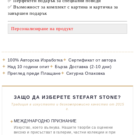
✅
Перфектен подарък за специални поводи
✅
Възможност за комплект с картина и картичка за
завършен подарък
Персонализиране на продукт
✦
✦
100% Авторска Изработка
Сертификат от автора
✦
✦
Над 10 години опит
Бърза Доставка (2-10 дни)
✦
✦
Преглед преди Плащане
Сигурна Опаковка
ЗАЩО ДА ИЗБЕРЕТЕ STEFART STONE?
Традиция в изкуството и безкомпромисно качество от 2015
г.
✦
МЕЖДУНАРОДНО ПРИЗНАНИЕ
Изкуство, което вълнува. Нашите творби са оценени
високо и присъстват в галерии, частни колекции и при