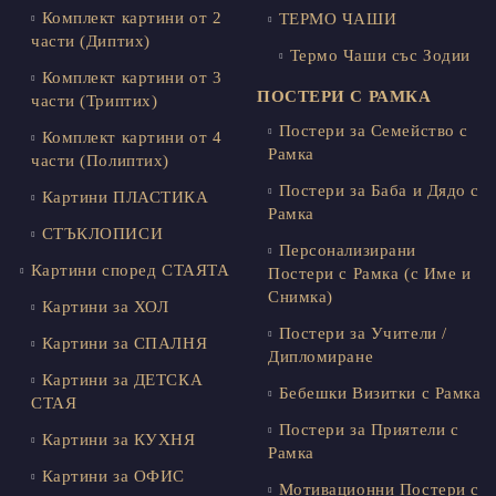
Комплект картини от 2
ТЕРМО ЧАШИ
части (Диптих)
Термо Чаши със Зодии
Комплект картини от 3
ПОСТЕРИ С РАМКА
части (Триптих)
Постери за Семейство с
Комплект картини от 4
Рамка
части (Полиптих)
Постери за Баба и Дядо с
Картини ПЛАСТИКА
Рамка
СТЪКЛОПИСИ
Персонализирани
Картини според СТАЯТА
Постери с Рамка (с Име и
Снимка)
Картини за ХОЛ
Постери за Учители /
Картини за СПАЛНЯ
Дипломиране
Картини за ДЕТСКА
Бебешки Визитки с Рамка
СТАЯ
Постери за Приятели с
Картини за КУХНЯ
Рамка
Картини за ОФИС
Мотивационни Постери с