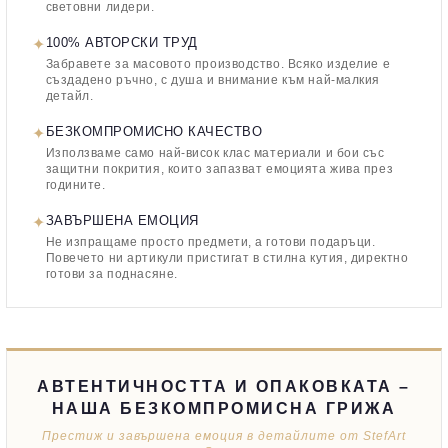
световни лидери.
✦
100% АВТОРСКИ ТРУД
Забравете за масовото производство. Всяко изделие е
създадено ръчно, с душа и внимание към най-малкия
детайл.
✦
БЕЗКОМПРОМИСНО КАЧЕСТВО
Използваме само най-висок клас материали и бои със
защитни покрития, които запазват емоцията жива през
годините.
✦
ЗАВЪРШЕНА ЕМОЦИЯ
Не изпращаме просто предмети, а готови подаръци.
Повечето ни артикули пристигат в стилна кутия, директно
готови за поднасяне.
АВТЕНТИЧНОСТТА И ОПАКОВКАТА –
НАША БЕЗКОМПРОМИСНА ГРИЖА
Престиж и завършена емоция в детайлите от StefArt