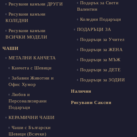
Подарък за Свети
Рисувани камъни ДРУГИ
Валентин
Рисувани камъни
Коледни Подаръци
КОЛЕДНИ
ПОДАРЪЦИ ЗА
Рисувани камъни
ВСИЧКИ МОДЕЛИ
Подаръци за Учител
ЧАШИ
Подаръци за ЖЕНА
МЕТАЛНИ КАНЧЕТА
Подаръци за МЪЖ
Канчета с Шевици
Подаръци за ДЕТЕ
Забавни Животни и
Подаръци за ЗОДИИ
Офис Хумор
Налични
Любов и
Персонализирани
Рисувани Саксии
Подаръци
КЕРАМИЧНИ ЧАШИ
Чаши с Български
Шевици (Всички)