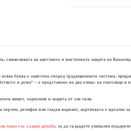
САМО ПОПЪЛНЕТЕ 3 ПОЛЕТА
Съгласен съм с
Политика
Ние ще се свържем с вас в рамки
та
,
символиката на цветовете
и
мистичната защита на Канатиц
то всяка буква е оцветена според традиционната система, прид
йството и дома“ – е представено
на два езика
:
на глаголица и 
вечен живот, хармония и защита от зли сили
.
на
перлен, релефен или гладък вариант
, картичката е
идеална за
на чаша със същия дизайн
, за да създадете
уникален подаръче