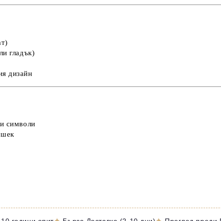
ат)
ли гладък)
ия дизайн
ки символи
ршек
✦
✦