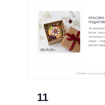
КРАСИВА
ПОДАРЯ
За картини
кутия, зав
сатенена п
нищо – по
впечатляв
*Грижим се за всеки 
11