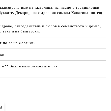
нализирано име на
глаголица
, изписано в традиционни
буквите. Декорирана с древния символ
Канатица
, носещ
Здраве, благоденствие и любов в семейството и дома“
,
, така и на български.
т по ваше желание.
ки.
ате?
? Вижте възможностите тук.
м