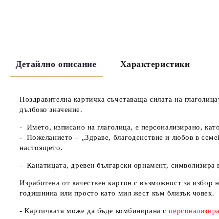
Детайлно описание
Характеристики
Поздравителна картичка
съчетаваща силата на
глаголица
дълбоко значение
.
-
Името
, изписано на
глаголица
, е персонализирано, ка
-
Пожеланието
– „Здраве, благоденствие и любов в семе
настоящето.
-
Канатицата
, древен български орнамент, символизира
Изработена от
качествен картон
с възможност за избор 
годишнина или просто като
мил жест към близък човек
.
-
Картичката може да бъде комбинирана с
персонализира