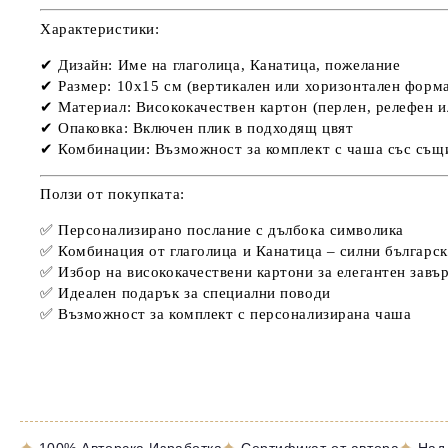
Характеристики:
✔
Дизайн:
Име на глаголица, Канатица, пожелание
✔
Размер:
10х15 см (вертикален или хоризонтален форм
✔
Материал:
Висококачествен картон (перлен, релефен и
✔
Опаковка:
Включен плик в подходящ цвят
✔
Комбинации:
Възможност за комплект с чаша със същ
Ползи от покупката:
✅
Персонализирано послание с дълбока символика
✅
Комбинация от глаголица и Канатица – силни българс
✅
Избор на висококачествени картони за елегантен завъ
✅
Идеален подарък за специални поводи
✅
Възможност за комплект с персонализирана чаша
✦
✦
✦