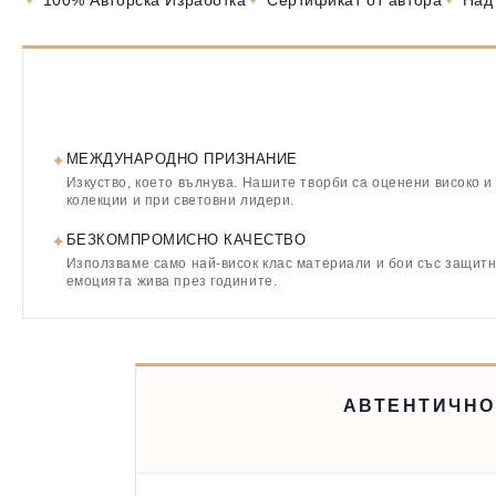
100% Авторска Изработка
Сертификат от автора
Над
✦
МЕЖДУНАРОДНО ПРИЗНАНИЕ
Изкуство, което вълнува. Нашите творби са оценени високо и
колекции и при световни лидери.
✦
БЕЗКОМПРОМИСНО КАЧЕСТВО
Използваме само най-висок клас материали и бои със защитн
емоцията жива през годините.
АВТЕНТИЧНО