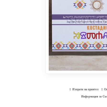
Изпрати на приятел
О
Информация за Съо