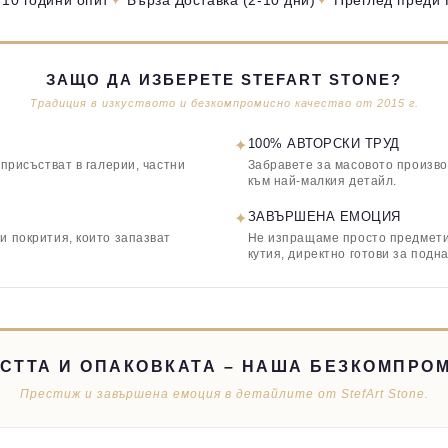
 10 години опит
Бърза Доставка (2-10 дни)
Преглед преди
ЗАЩО ДА ИЗБЕРЕТЕ STEFART STONE?
Традиция в изкуството и безкомпромисно качество от 2015 г.
✦
100% АВТОРСКИ ТРУД
 присъстват в галерии, частни
Забравете за масовото произво
към най-малкия детайл.
✦
ЗАВЪРШЕНА ЕМОЦИЯ
и покрития, които запазват
Не изпращаме просто предмети,
кутия, директно готови за подн
СТТА И ОПАКОВКАТА – НАША БЕЗКОМПРО
Престиж и завършена емоция в детайлите от StefArt Stone.