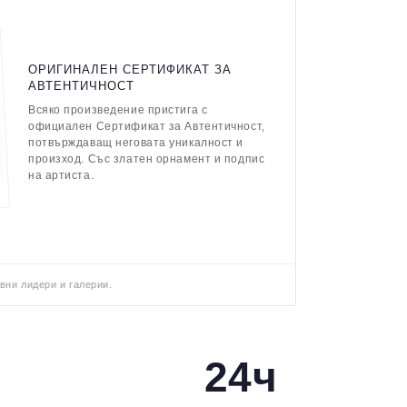
ОРИГИНАЛЕН СЕРТИФИКАТ ЗА
АВТЕНТИЧНОСТ
Всяко произведение пристига с
официален Сертификат за Автентичност,
потвърждаващ неговата уникалност и
произход. Със златен орнамент и подпис
на артиста.
вни лидери и галерии.
24ч