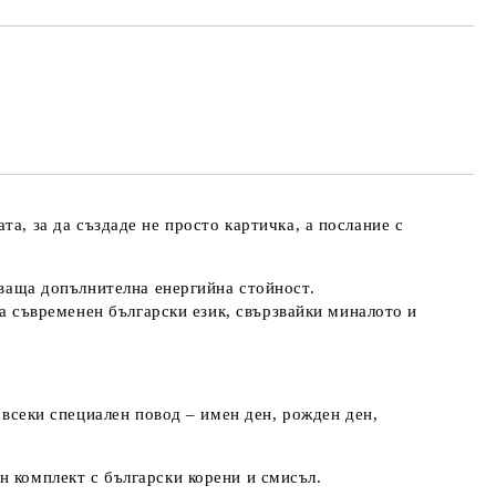
та за лични данни
те на работния ден.
ата
, за да създаде не просто картичка, а
послание с
аваща допълнителна енергийна стойност.
на съвременен български език
, свързвайки миналото и
 всеки специален повод
– имен ден, рожден ден,
н комплект
с български корени и смисъл.