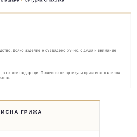
 Плащане
Сигурна Опаковка
дство. Всяко изделие е създадено ръчно, с душа и внимание
 а готови подаръци. Повечето ни артикули пристигат в стилна
асяне.
МИСНА ГРИЖА