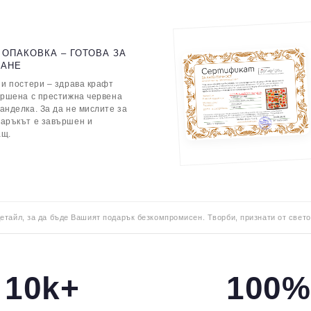
 ОПАКОВКА – ГОТОВА ЗА
ВАНЕ
 и постери – здрава крафт
ършена с престижна червена
анделка. За да не мислите за
даръкът е завършен и
ащ.
детайл, за да бъде Вашият подарък безкомпромисен. Творби, признати от свето
10k+
100%