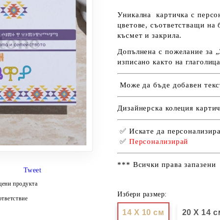
Уникална картичка с персо
цветове, съответстващи на 
късмет и закрила.
Допълнена с пожелание за
„
изписано както на глаголица
Може да бъде добавен текс
Дизайнерска колеция картич
✅ Искате да персонализир
✅
П
ерсонализирай
*** Всички права запазени
Tweet
цени продукта
Избери размер:
тветствие
14 Х 10 см
20 Х 14 с