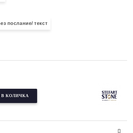
ез послание/ текст
Добави в желани