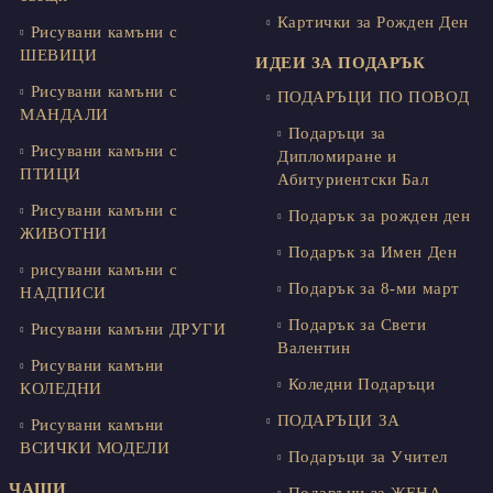
Картички за Рожден Ден
Рисувани камъни с
ШЕВИЦИ
ИДЕИ ЗА ПОДАРЪК
Рисувани камъни с
ПОДАРЪЦИ ПО ПОВОД
МАНДАЛИ
Подаръци за
Рисувани камъни с
Дипломиране и
ПТИЦИ
Абитуриентски Бал
Рисувани камъни с
Подарък за рожден ден
ЖИВОТНИ
Подарък за Имен Ден
рисувани камъни с
Подарък за 8-ми март
НАДПИСИ
Подарък за Свети
Рисувани камъни ДРУГИ
Валентин
Рисувани камъни
Коледни Подаръци
КОЛЕДНИ
ПОДАРЪЦИ ЗА
Рисувани камъни
ВСИЧКИ МОДЕЛИ
Подаръци за Учител
ЧАШИ
Подаръци за ЖЕНА