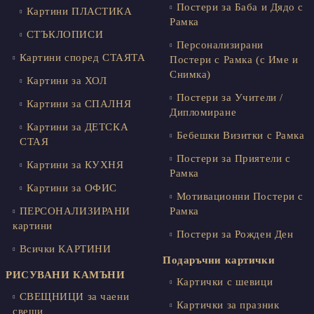
Постери за Баба и Дядо с
Картини ПЛАСТИКА
Рамка
СТЪКЛОПИСИ
Персонализирани
Картини според СТАЯТА
Постери с Рамка (с Име и
Снимка)
Картини за ХОЛ
Постери за Учители /
Картини за СПАЛНЯ
Дипломиране
Картини за ДЕТСКА
Бебешки Визитки с Рамка
СТАЯ
Постери за Приятели с
Картини за КУХНЯ
Рамка
Картини за ОФИС
Мотивационни Постери с
ПЕРСОНАЛИЗИРАНИ
Рамка
картини
Постери за Рожден Ден
Всички КАРТИНИ
Подаръчни картички
РИСУВАНИ КАМЪНИ
Картички с шевици
СВЕЩНИЦИ за чаени
Картички за празник
свещи