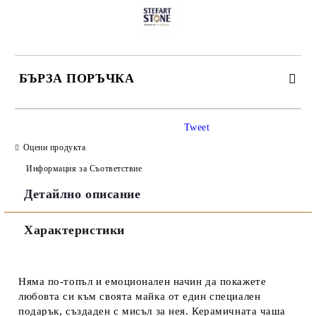
БЪРЗА ПОРЪЧКА
САМО ПОПЪЛНЕТЕ 3 ПОЛЕТА
Tweet
Оцени продукта
Информация за Съответствие
Детайлно описание
Съгласен съм с
Политиката за лични данни
Характеристики
Ние ще се свържем с вас в рамките на работния ден.
Няма по-топъл и емоционален начин да покажете
любовта си към своята майка от един специален
подарък, създаден с мисъл за нея. Керамичната чаша