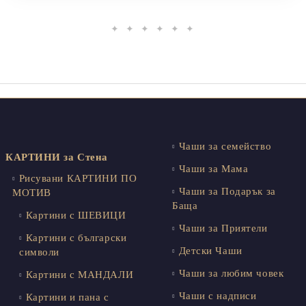
✦ ✦ ✦ ✦ ✦ ✦
Чаши за семейство
КАРТИНИ за Стена
Чаши за Мама
Рисувани КАРТИНИ ПО
Чаши за Подарък за
МОТИВ
Баща
Картини с ШЕВИЦИ
Чаши за Приятели
Картини с български
Детски Чаши
символи
Чаши за любим човек
Картини с МАНДАЛИ
Чаши с надписи
Картини и пана с