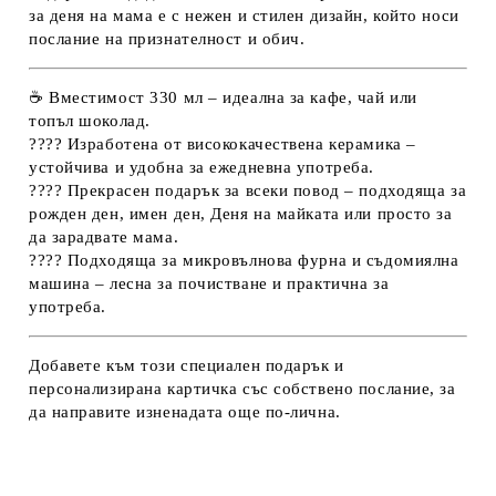
за деня на мама е с нежен и стилен дизайн, който носи
послание на признателност и обич.
☕
Вместимост 330 мл
– идеална за кафе, чай или
топъл шоколад.
????
Изработена от висококачествена керамика
–
устойчива и удобна за ежедневна употреба.
????
Прекрасен подарък за всеки повод
– подходяща за
рожден ден, имен ден, Деня на майката или просто за
да зарадвате мама.
????
Подходяща за микровълнова фурна и съдомиялна
машина
– лесна за почистване и практична за
употреба.
Добавете към този специален подарък и
персонализирана картичка със собствено послание, за
да направите изненадата още по-лична.