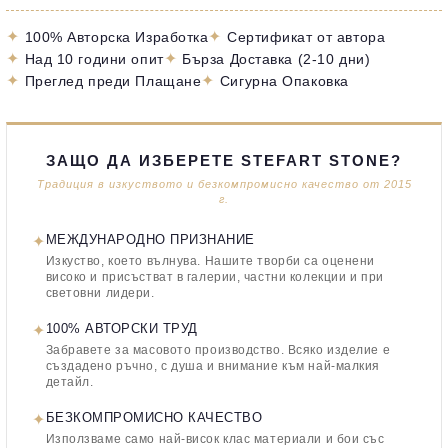
✦
✦
100% Авторска Изработка
Сертификат от автора
✦
✦
Над 10 години опит
Бърза Доставка (2-10 дни)
✦
✦
Преглед преди Плащане
Сигурна Опаковка
ЗАЩО ДА ИЗБЕРЕТЕ STEFART STONE?
Традиция в изкуството и безкомпромисно качество от 2015
г.
✦
МЕЖДУНАРОДНО ПРИЗНАНИЕ
Изкуство, което вълнува. Нашите творби са оценени
високо и присъстват в галерии, частни колекции и при
световни лидери.
✦
100% АВТОРСКИ ТРУД
Забравете за масовото производство. Всяко изделие е
създадено ръчно, с душа и внимание към най-малкия
детайл.
✦
БЕЗКОМПРОМИСНО КАЧЕСТВО
Използваме само най-висок клас материали и бои със