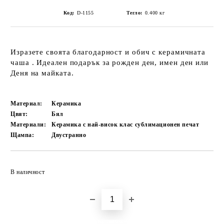
Код:
D-1155
Тегло:
0.400
кг
Изразете своята благодарност и обич с керамичната
чаша . Идеален подарък за рожден ден, имен ден или
Деня на майката.
Материал:
Керамика
Цвят:
Бял
Материали:
Керамика с най-висок клас сублимационен печат
Щампа:
Двустранно
Добави в желани
В наличност