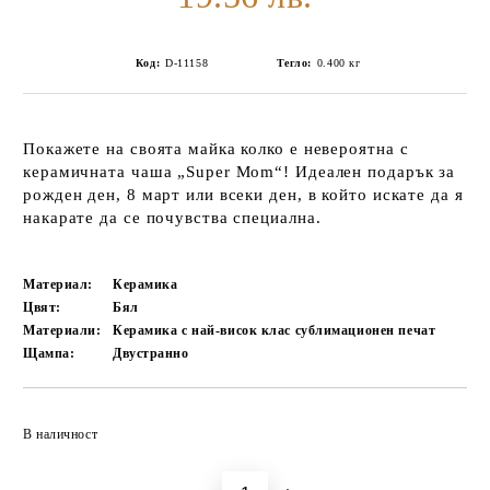
Код:
D-11158
Тегло:
0.400
кг
Покажете на своята майка колко е невероятна с
керамичната чаша „Super Mom“! Идеален подарък за
рожден ден, 8 март или всеки ден, в който искате да я
накарате да се почувства специална.
Материал:
Керамика
Цвят:
Бял
Материали:
Керамика с най-висок клас сублимационен печат
Щампа:
Двустранно
Добави в желани
В наличност