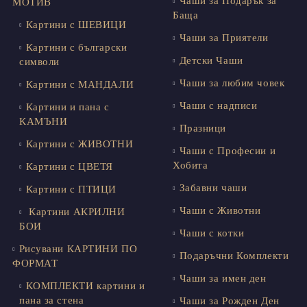
Чаши за Подарък за
МОТИВ
Баща
Картини с ШЕВИЦИ
Чаши за Приятели
Картини с български
Детски Чаши
символи
Чаши за любим човек
Картини с МАНДАЛИ
Чаши с надписи
Картини и пана с
КАМЪНИ
Празници
Картини с ЖИВОТНИ
Чаши с Професии и
Хобита
Картини с ЦВЕТЯ
Забавни чаши
Картини с ПТИЦИ
Чаши с Животни
Картини АКРИЛНИ
БОИ
Чаши с котки
Рисувани КАРТИНИ ПО
Подаръчни Комплекти
ФОРМАТ
Чаши за имен ден
КОМПЛЕКТИ картини и
пана за стена
Чаши за Рожден Ден