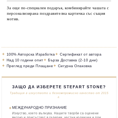
За още по-специален подарък, комбинирайте чашата с
персонализирана поздравителна картичка със същия
мотив
.
✦
✦
100% Авторска Изработка
Сертификат от автора
✦
✦
Над 10 години опит
Бърза Доставка (2-10 дни)
✦
✦
Преглед преди Плащане
Сигурна Опаковка
ЗАЩО ДА ИЗБЕРЕТЕ STEFART STONE?
Традиция в изкуството и безкомпромисно качество от 2015
г.
✦
МЕЖДУНАРОДНО ПРИЗНАНИЕ
Изкуство, което вълнува. Нашите творби са оценени
високо и присъстват в галерии, частни колекции и при