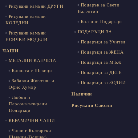
Подарък за Свети
Рисувани камъни ДРУГИ
Валентин
Рисувани камъни
Коледни Подаръци
КОЛЕДНИ
ПОДАРЪЦИ ЗА
Рисувани камъни
ВСИЧКИ МОДЕЛИ
Подаръци за Учител
ЧАШИ
Подаръци за ЖЕНА
МЕТАЛНИ КАНЧЕТА
Подаръци за МЪЖ
Канчета с Шевици
Подаръци за ДЕТЕ
Забавни Животни и
Подаръци за ЗОДИИ
Офис Хумор
Налични
Любов и
Персонализирани
Рисувани Саксии
Подаръци
КЕРАМИЧНИ ЧАШИ
Чаши с Български
Шевици (Всички)