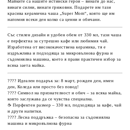
Майките са нашите истински герои – винаги до нас,
винаги силни, винаги грижовни. Подарете им тази
красива керамична чаша „Super Mom“, която ще им
напомня всеки ден колко са ценни и обичани.
Със стилен дизайн и удобен обем от
330 мл
, тази чаша
е перфектна за сутрешно кафе или любимия чай.
Изработена от
висококачествена керамика
, тя е
издръжлива и подходяща за микровълнова фурна и
съдомиялна машина
, което я прави практичен избор за
всяка заета майка.
????
Идеален подарък за:
8 март, рожден ден, имен
ден, Коледа или просто без повод!
????
Символ на признателност и обич
– за всяка майка,
която заслужава да се чувства специална.
☕
Перфектен размер
– 330 мл, подходяща за кафе, чай
и други напитки.
????
Лесна поддръжка
– безопасна за съдомиялна
машина и микровълнова фурна