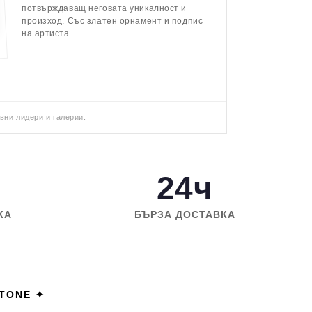
потвърждаващ неговата уникалност и
произход. Със златен орнамент и подпис
на артиста.
вни лидери и галерии.
24ч
КА
БЪРЗА ДОСТАВКА
STONE ✦