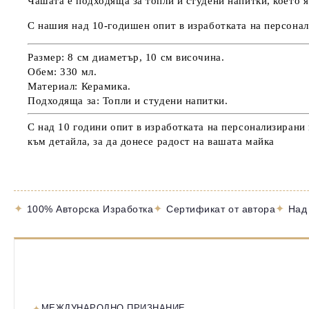
Чашата е подходяща за топли и студени напитки, което 
С нашия над 10-годишен опит в изработката на персонал
Размер: 8 см диаметър, 10 см височина.
Обем: 330 мл.
Материал: Керамика.
Подходяща за: Топли и студени напитки.
С над 10 години опит в изработката на персонализирани
към детайла, за да донесе радост на вашата майка
✦
✦
✦
100% Авторска Изработка
Сертификат от автора
Над
МЕЖДУНАРОДНО ПРИЗНАНИЕ