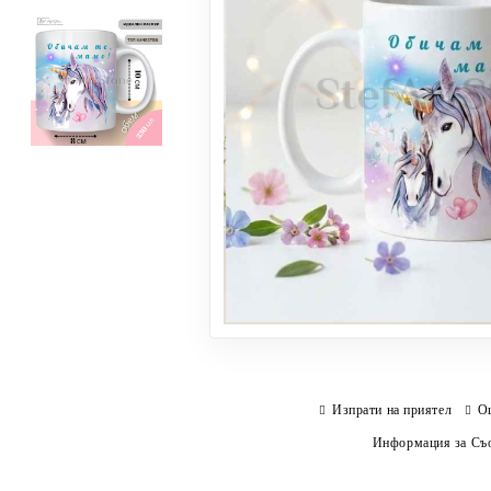
Изпрати на приятел
О
Информация за Съо