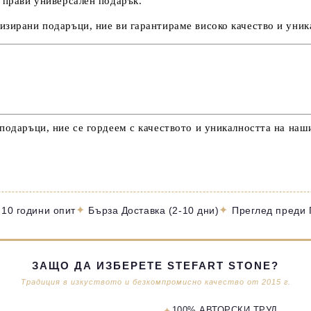
я прави универсален подарък.
изирани подаръци, ние ви гарантираме високо качество и уник
 подаръци, ние се гордеем с качеството и уникалността на наш
✦
✦
 10 години опит
Бърза Доставка (2-10 дни)
Преглед преди
ЗАЩО ДА ИЗБЕРЕТЕ STEFART STONE?
Традиция в изкуството и безкомпромисно качество от 2015 г.
100% АВТОРСКИ ТРУД