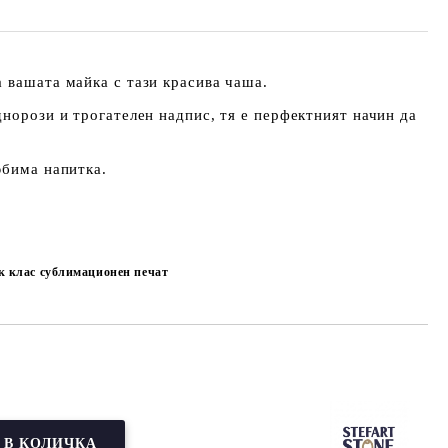
 вашата майка с тази красива чаша.
днорози и трогателен надпис, тя е перфектният начин да
юбима напитка.
к клас сублимационен печат
Добави в желани