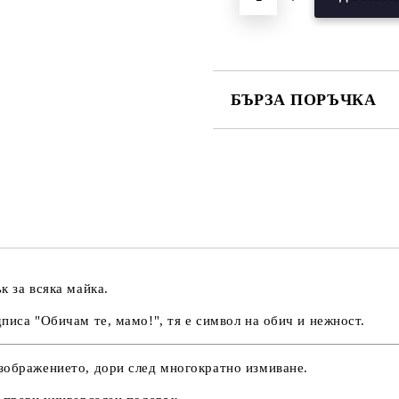
БЪРЗА ПОРЪЧКА
САМО ПОПЪЛНЕТЕ 3 ПОЛЕТА
Съгласен съм с
Политика
Ние ще се свържем с вас в рамки
 за всяка майка.
писа "Обичам те, мамо!", тя е символ на обич и нежност.
зображението, дори след многократно измиване.