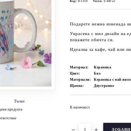
Код:
D-1159
Тегло:
0.400
кг
Подарете нежна изненада на
Украсена с мил дизайн на е
покажете обичта си.
Идеална за кафе, чай или л
Материал:
Керамика
Цвят:
Бял
Материали:
Керамика с най-висо
Щампа:
Двустранно
Tweet
В наличност
цени продукта
тветствие