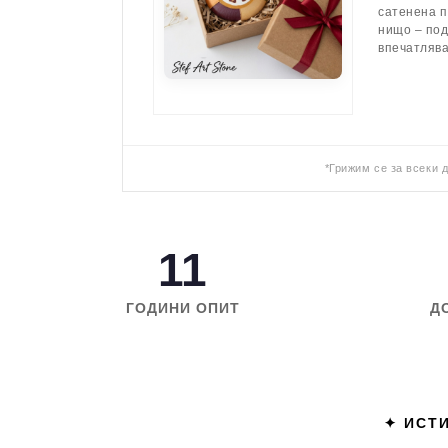
сатенена п
нищо – по
впечатляв
*Грижим се за всеки 
11
ГОДИНИ ОПИТ
Д
✦ ИСТИ