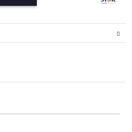
та за лични данни
те на работния ден.