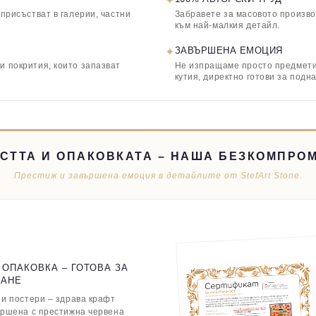
✦
 присъстват в галерии, частни
Забравете за масовото произво
към най-малкия детайл.
✦
ЗАВЪРШЕНА ЕМОЦИЯ
и покрития, които запазват
Не изпращаме просто предмети,
кутия, директно готови за подн
СТТА И ОПАКОВКАТА – НАША БЕЗКОМПРО
Престиж и завършена емоция в детайлите от StefArt Stone.
 ОПАКОВКА – ГОТОВА ЗА
ВАНЕ
 и постери – здрава крафт
ършена с престижна червена