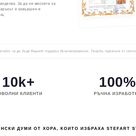
анделка. За да не мислите за
даръкът е завършен и
ащ.
детайл, за да бъде Вашият подарък безкомпромисен. Творби, признати от свето
10k+
100%
ОВОЛНИ КЛИЕНТИ
РЪЧНА ИЗРАБОТ
НСКИ ДУМИ ОТ ХОРА, КОИТО ИЗБРАХА STEFART 