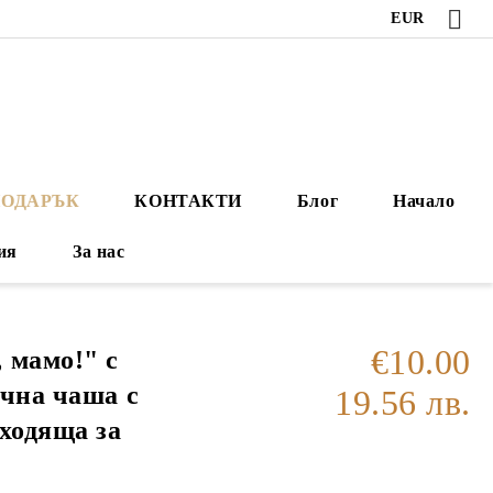
EUR
ПОДАРЪК
КОНТАКТИ
Блог
Начало
ия
За нас
€10.00
 мамо!" с
ична чаша с
19.56 лв.
ходяща за