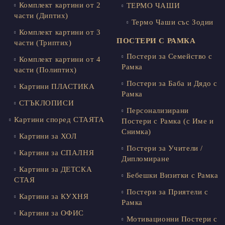
Комплект картини от 2
ТЕРМО ЧАШИ
части (Диптих)
Термо Чаши със Зодии
Комплект картини от 3
ПОСТЕРИ С РАМКА
части (Триптих)
Постери за Семейство с
Комплект картини от 4
Рамка
части (Полиптих)
Постери за Баба и Дядо с
Картини ПЛАСТИКА
Рамка
СТЪКЛОПИСИ
Персонализирани
Картини според СТАЯТА
Постери с Рамка (с Име и
Снимка)
Картини за ХОЛ
Постери за Учители /
Картини за СПАЛНЯ
Дипломиране
Картини за ДЕТСКА
Бебешки Визитки с Рамка
СТАЯ
Постери за Приятели с
Картини за КУХНЯ
Рамка
Картини за ОФИС
Мотивационни Постери с