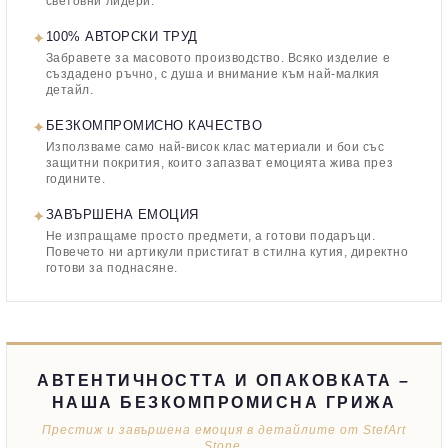
световни лидери.
✦
100% АВТОРСКИ ТРУД
Забравете за масовото производство. Всяко изделие е
създадено ръчно, с душа и внимание към най-малкия
детайл.
✦
БЕЗКОМПРОМИСНО КАЧЕСТВО
Използваме само най-висок клас материали и бои със
защитни покрития, които запазват емоцията жива през
годините.
✦
ЗАВЪРШЕНА ЕМОЦИЯ
Не изпращаме просто предмети, а готови подаръци.
Повечето ни артикули пристигат в стилна кутия, директно
готови за поднасяне.
АВТЕНТИЧНОСТТА И ОПАКОВКАТА –
НАША БЕЗКОМПРОМИСНА ГРИЖА
Престиж и завършена емоция в детайлите от StefArt
Stone.