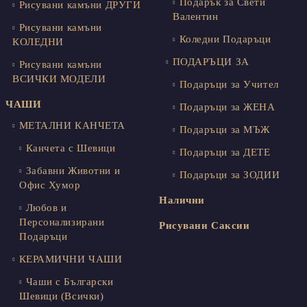
Подарък за Свети
Рисувани камъни ДРУГИ
Валентин
Рисувани камъни
Коледни Подаръци
КОЛЕДНИ
ПОДАРЪЦИ ЗА
Рисувани камъни
ВСИЧКИ МОДЕЛИ
Подаръци за Учител
ЧАШИ
Подаръци за ЖЕНА
МЕТАЛНИ КАНЧЕТА
Подаръци за МЪЖ
Канчета с Шевици
Подаръци за ДЕТЕ
Забавни Животни и
Подаръци за ЗОДИИ
Офис Хумор
Налични
Любов и
Персонализирани
Рисувани Саксии
Подаръци
КЕРАМИЧНИ ЧАШИ
Чаши с Български
Шевици (Всички)