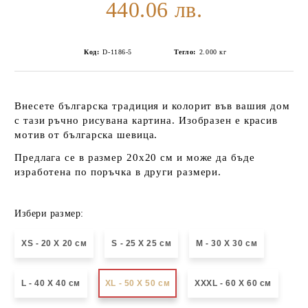
440.06 лв.
Код:
D-1186-5
Тегло:
2.000
кг
Внесете българска традиция и колорит във вашия дом
с тази ръчно рисувана картина. Изобразен е красив
мотив от българска шевица.
Предлага се в размер 20х20 см и може да бъде
изработена по поръчка в други размери.
Избери размер:
XS - 20 X 20 см
S - 25 X 25 см
М - 30 Х 30 см
L - 40 X 40 см
XL - 50 X 50 см
XXXL - 60 X 60 см