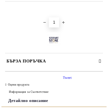
Добави в желани
БЪРЗА ПОРЪЧКА
САМО ПОПЪЛНЕТЕ 3 ПОЛЕТА
Tweet
Оцени продукта
Информация за Съответствие
Детайлно описание