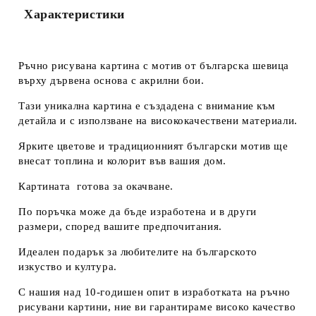
Съгласен съм с
Политиката за лични данни
Характеристики
Ние ще се свържем с вас в рамките на работния ден.
Ръчно рисувана картина с мотив от българска шевица
върху дървена основа с акрилни бои.
Тази уникална картина е създадена с внимание към
детайла и с използване на висококачествени материали.
Ярките цветове и традиционният български мотив ще
внесат топлина и колорит във вашия дом.
Картината готова за окачване.
По поръчка може да бъде изработена и в други
размери, според вашите предпочитания.
Идеален подарък за любителите на българското
изкуство и култура.
С нашия над 10-годишен опит в изработката на ръчно
рисувани картини, ние ви гарантираме високо качество