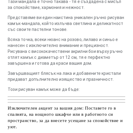
Тази мандала е точно такава - тя е създадена с мисъл
за спокойствие, хармония и нежност.
Представяме ви един наистина уникален
ръчно рисуван
камък
-мандала, който излъчва светлина и деликатност
със своите пастелни тонове.
Всяка точка, всеки нюанс на розово, лилаво и синьо е
нанесен с изключително внимание и прецизност.
Рисувана с висококачествени акрилни бои върху ръчно
отлят камък с диаметър от
12 см
, тя е перфектно
завършена и готова да краси вашия дом.
Завършващият блясък на лака и добавените кристали
придават допълнително изящество и празничност.
Този
рисуван камък
може да бъде:
Изключителен акцент за вашия дом:
Поставете го в
спалнята, на нощното шкафче или в работното си
пространство, за да внесете усещане за спокойствие и
уют.