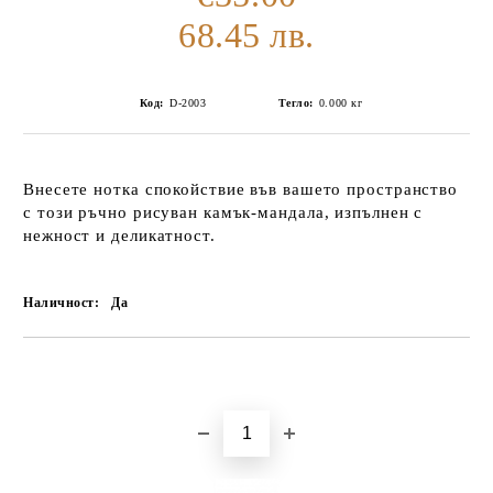
68.45 лв.
Код:
D-2003
Тегло:
0.000
кг
Внесете нотка спокойствие във вашето пространство
с този ръчно рисуван камък-мандала, изпълнен с
нежност и деликатност.
Наличност:
Да
Добави в желани