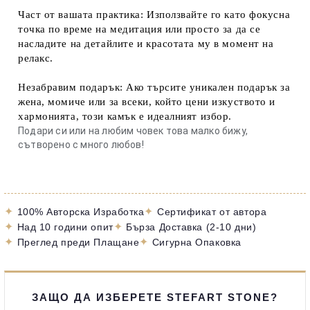
Част от вашата практика:
Използвайте го като фокусна
точка по време на медитация или просто за да се
насладите на детайлите и красотата му в момент на
релакс.
Незабравим подарък:
Ако търсите
уникален подарък
за
жена, момиче или за всеки, който цени изкуството и
хармонията, този камък е идеалният избор.
Подари си или на любим човек това малко бижу,
сътворено с много любов!
✦
✦
100% Авторска Изработка
Сертификат от автора
✦
✦
Над 10 години опит
Бърза Доставка (2-10 дни)
✦
✦
Преглед преди Плащане
Сигурна Опаковка
ЗАЩО ДА ИЗБЕРЕТЕ STEFART STONE?