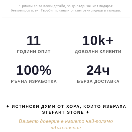
*Грижим се за всеки детайл, за да бъде Вашият подарък
безкомпромисен. Творби, признати от световни лидери и галерии.
11
10k+
ГОДИНИ ОПИТ
ДОВОЛНИ КЛИЕНТИ
100%
24ч
РЪЧНА ИЗРАБОТКА
БЪРЗА ДОСТАВКА
✦ ИСТИНСКИ ДУМИ ОТ ХОРА, КОИТО ИЗБРАХА
STEFART STONE ✦
Вашето доверие е нашето най-голямо
вдъхновение