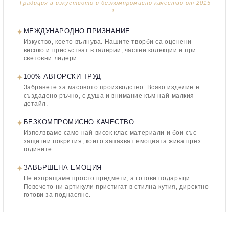
Традиция в изкуството и безкомпромисно качество от 2015
г.
✦
МЕЖДУНАРОДНО ПРИЗНАНИЕ
Изкуство, което вълнува. Нашите творби са оценени
високо и присъстват в галерии, частни колекции и при
световни лидери.
✦
100% АВТОРСКИ ТРУД
Забравете за масовото производство. Всяко изделие е
създадено ръчно, с душа и внимание към най-малкия
детайл.
✦
БЕЗКОМПРОМИСНО КАЧЕСТВО
Използваме само най-висок клас материали и бои със
защитни покрития, които запазват емоцията жива през
годините.
✦
ЗАВЪРШЕНА ЕМОЦИЯ
Не изпращаме просто предмети, а готови подаръци.
Повечето ни артикули пристигат в стилна кутия, директно
готови за поднасяне.