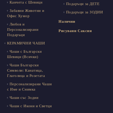
Канчета с Шевици
Подаръци за ДЕТЕ
Забавни Животни и
Подаръци за ЗОДИИ
Офис Хумор
Налични
Любов и
Персонализирани
Рисувани Саксии
Подаръци
КЕРАМИЧНИ ЧАШИ
Чаши с Български
Шевици (Всички)
Чаши Български
Символи: Канатица,
Глаголица и Розетата
Персонализирани Чаши
с Име и Снимка
Чаши със Зодии
Чаши с Икони и Светци