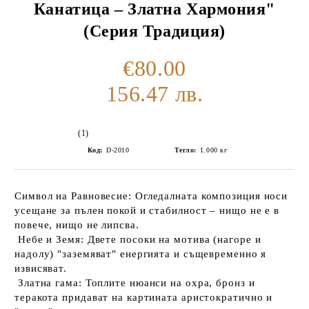
Канатица – Златна Хармония"
(Серия Традиция)
€80.00
156.47 лв.
(1)
Код:
D-2010
Тегло:
1.000
кг
Символ на Равновесие:
Огледалната композиция носи
усещане за пълен покой и стабилност – нищо не е в
повече, нищо не липсва.
Небе и Земя:
Двете посоки на мотива (нагоре и
надолу) "заземяват" енергията и същевременно я
извисяват.
Златна гама:
Топлите нюанси на охра, бронз и
теракота придават на картината аристократично и