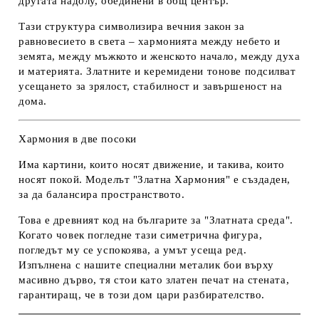
другата надолу, обединени в общ център.
Тази структура символизира вечния закон за
равновесието в света
– хармонията между небето и
земята, между мъжкото и женското начало, между духа
и материята. Златните и керемидени тонове подсилват
усещането за зрялост, стабилност и завършеност на
дома.
Хармония в две посоки
Има картини, които носят движение, и такива, които
носят покой. Моделът "Златна Хармония" е създаден,
за да балансира пространството.
Това е древният код на българите за "Златната среда".
Когато човек погледне тази симетрична фигура,
погледът му се успокоява, а умът усеща ред.
Изпълнена с нашите специални металик бои върху
масивно дърво, тя стои като златен печат на стената,
гарантиращ, че в този дом цари разбирателство.