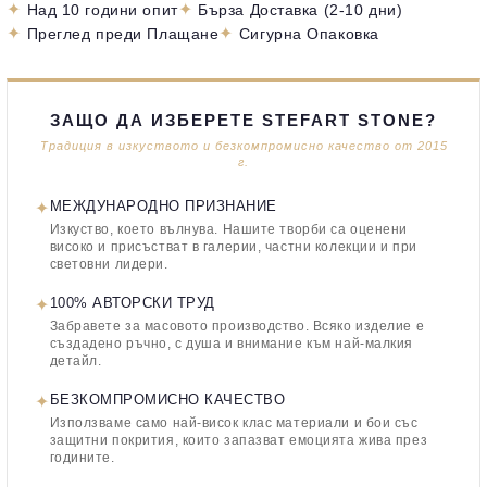
✦
✦
Над 10 години опит
Бърза Доставка (2-10 дни)
✦
✦
Преглед преди Плащане
Сигурна Опаковка
ЗАЩО ДА ИЗБЕРЕТЕ STEFART STONE?
Традиция в изкуството и безкомпромисно качество от 2015
г.
✦
МЕЖДУНАРОДНО ПРИЗНАНИЕ
Изкуство, което вълнува. Нашите творби са оценени
високо и присъстват в галерии, частни колекции и при
световни лидери.
✦
100% АВТОРСКИ ТРУД
Забравете за масовото производство. Всяко изделие е
създадено ръчно, с душа и внимание към най-малкия
детайл.
✦
БЕЗКОМПРОМИСНО КАЧЕСТВО
Използваме само най-висок клас материали и бои със
защитни покрития, които запазват емоцията жива през
годините.