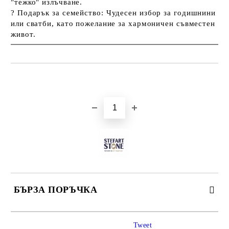
"тежко" излъчване.
?
Подарък за семейство:
Чудесен избор за годишнини
или сватби, като пожелание за хармоничен съвместен
живот.
Добави в желани
БЪРЗА ПОРЪЧКА
САМО ПОПЪЛНЕТЕ 3 ПОЛЕТА
Tweet