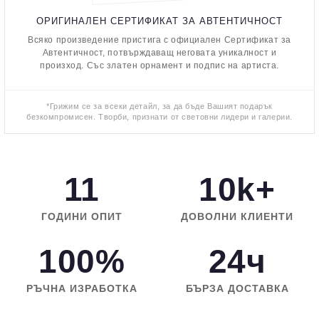
ОРИГИНАЛЕН СЕРТИФИКАТ ЗА АВТЕНТИЧНОСТ
Всяко произведение пристига с официален Сертификат за
Автентичност, потвърждаващ неговата уникалност и
произход. Със златен орнамент и подпис на артиста.
*Грижим се за всеки детайл, за да бъде Вашият подарък
безкомпромисен. Творби, признати от световни лидери и галерии.
11
10k+
ГОДИНИ ОПИТ
ДОВОЛНИ КЛИЕНТИ
100%
24ч
РЪЧНА ИЗРАБОТКА
БЪРЗА ДОСТАВКА