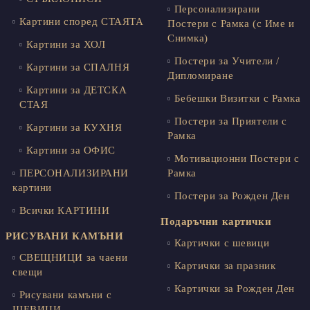
Персонализирани
Картини според СТАЯТА
Постери с Рамка (с Име и
Снимка)
Картини за ХОЛ
Постери за Учители /
Картини за СПАЛНЯ
Дипломиране
Картини за ДЕТСКА
Бебешки Визитки с Рамка
СТАЯ
Постери за Приятели с
Картини за КУХНЯ
Рамка
Картини за ОФИС
Мотивационни Постери с
ПЕРСОНАЛИЗИРАНИ
Рамка
картини
Постери за Рожден Ден
Всички КАРТИНИ
Подаръчни картички
РИСУВАНИ КАМЪНИ
Картички с шевици
СВЕЩНИЦИ за чаени
Картички за празник
свещи
Картички за Рожден Ден
Рисувани камъни с
ШЕВИЦИ