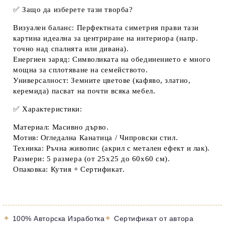
✅
Защо да изберете тази творба?
Визуален баланс:
Перфектната симетрия прави тази
картина идеална за центриране на интериора (напр.
точно над спалнята или дивана).
Енергиен заряд:
Символиката на обединението е много
мощна за сплотяване на семейството.
Универсалност:
Земните цветове (кафяво, златно,
керемида) пасват на почти всяка мебел.
✅
Характеристики:
Материал:
Масивно дърво.
Мотив:
Огледална Канатица / Чипровски стил.
Техника:
Ръчна живопис (акрил с метален ефект и лак).
Размери:
5 размера (от 25х25 до 60х60 см).
Опаковка:
Кутия + Сертификат.
✦
✦
100% Авторска Изработка
Сертификат от автора