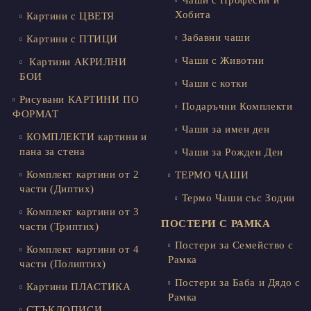
Чаши с Професии и
Хобита
Картини с ЦВЕТЯ
Забавни чаши
Картини с ПТИЦИ
Чаши с Животни
Картини АКРИЛНИ
БОИ
Чаши с котки
Рисувани КАРТИНИ ПО
Подаръчни Комплекти
ФОРМАТ
Чаши за имен ден
КОМПЛЕКТИ картини и
пана за стена
Чаши за Рожден Ден
Комплект картини от 2
ТЕРМО ЧАШИ
части (Диптих)
Термо Чаши със Зодии
Комплект картини от 3
ПОСТЕРИ С РАМКА
части (Триптих)
Постери за Семейство с
Комплект картини от 4
Рамка
части (Полиптих)
Постери за Баба и Дядо с
Картини ПЛАСТИКА
Рамка
СТЪКЛОПИСИ