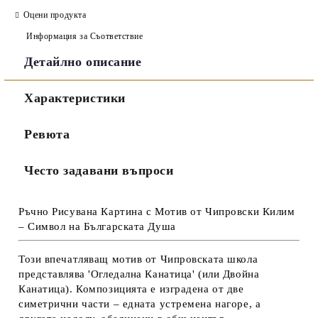
Оцени продукта
Информация за Съответствие
Детайлно описание
Съгласен съм с
Политиката за лични данни
Характеристики
Ние ще се свържем с вас в рамките на работния ден.
Ревюта
Често задавани въпроси
Ръчно Рисувана Картина с Мотив от Чипровски Килим
– Символ на Българската Душа
Този впечатляващ мотив от Чипровската школа
представлява
'Огледална Канатица'
(или Двойна
Канатица). Композицията е изградена от две
симетрични части – едната устремена нагоре, а