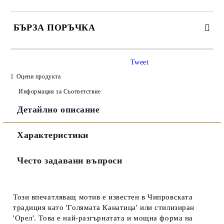
БЪРЗА ПОРЪЧКА
САМО ПОПЪЛНЕТЕ 3 ПОЛЕТА
Tweet
Оцени продукта
Информация за Съответствие
Детайлно описание
Съгласен съм с
Политиката за лични данни
Характеристики
Ние ще се свържем с вас в рамките на работния ден.
Често задавани въпроси
Този впечатляващ мотив е известен в Чипровската
традиция като
'Голямата Канатица'
или стилизиран
'Орел'
. Това е най-разгърнатата и мощна форма на