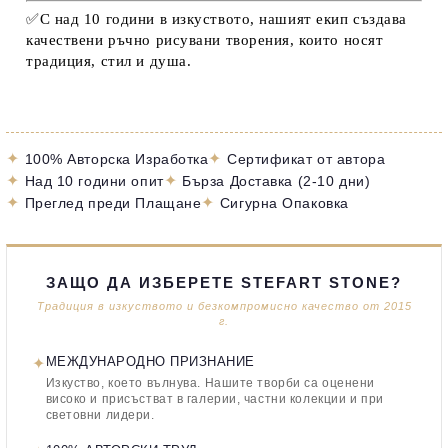
✅С над 10 години в изкуството, нашият екип създава
качествени ръчно рисувани творения, които носят
традиция, стил и душа.
✦
✦
100% Авторска Изработка
Сертификат от автора
✦
✦
Над 10 години опит
Бърза Доставка (2-10 дни)
✦
✦
Преглед преди Плащане
Сигурна Опаковка
ЗАЩО ДА ИЗБЕРЕТЕ STEFART STONE?
Традиция в изкуството и безкомпромисно качество от 2015
г.
✦
МЕЖДУНАРОДНО ПРИЗНАНИЕ
Изкуство, което вълнува. Нашите творби са оценени
високо и присъстват в галерии, частни колекции и при
световни лидери.