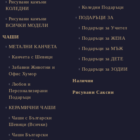
Рисувани камъни
Коледни Подаръци
КОЛЕДНИ
ПОДАРЪЦИ ЗА
Рисувани камъни
ВСИЧКИ МОДЕЛИ
Подаръци за Учител
ЧАШИ
Подаръци за ЖЕНА
МЕТАЛНИ КАНЧЕТА
Подаръци за МЪЖ
Канчета с Шевици
Подаръци за ДЕТЕ
Забавни Животни и
Подаръци за ЗОДИИ
Офис Хумор
Налични
Любов и
Персонализирани
Рисувани Саксии
Подаръци
КЕРАМИЧНИ ЧАШИ
Чаши с Български
Шевици (Всички)
Чаши Български