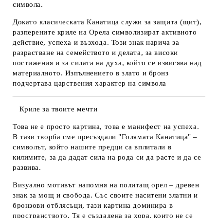
символа.
Докато класическата Канатица служи за защита (щит),
разперените криле на Орела символизират
активното
действие, успеха и възхода
. Този знак нарича за
разрастване на семейството и делата
, за високи
постижения и за силата на духа, който се извисява над
материалното. Изпълнението в злато и бронз
подчертава царствения характер на символа
Криле за твоите мечти
Това не е просто картина, това е манифест на успеха.
В тази творба сме пресъздали "Голямата Канатица" –
символът, който нашите предци са вплитали в
килимите, за да дадат сила на рода си да расте и да се
развива.
Визуално мотивът напомня на политащ орел – древен
знак за мощ и свобода. Със своите наситени златни и
бронзови отблясъци, тази картина доминира в
пространството. Тя е създадена за хора, които не се