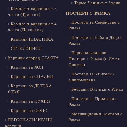
Термо Чаши със Зодии
Комплект картини от 3
ПОСТЕРИ С РАМКА
части (Триптих)
Постери за Семейство с
Комплект картини от 4
Рамка
части (Полиптих)
Постери за Баба и Дядо с
Картини ПЛАСТИКА
Рамка
СТЪКЛОПИСИ
Персонализирани
Картини според СТАЯТА
Постери с Рамка (с Име и
Снимка)
Картини за ХОЛ
Постери за Учители /
Картини за СПАЛНЯ
Дипломиране
Картини за ДЕТСКА
Бебешки Визитки с Рамка
СТАЯ
Постери за Приятели с
Картини за КУХНЯ
Рамка
Картини за ОФИС
Мотивационни Постери с
ПЕРСОНАЛИЗИРАНИ
Рамка
картини