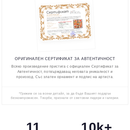
ОРИГИНАЛЕН СЕРТИФИКАТ ЗА АВТЕНТИЧНОСТ
Всяко произведение пристига с официален Сертификат за
Автентичност, потвърждаващ неговата уникалност и
произход. Със златен орнамент и подпис на артиста.
*Грижим се за всеки детайл, за да бъде Вашият подарък
безкомпромисен. Творби, признати от световни лидери и галерии.
11
10k+