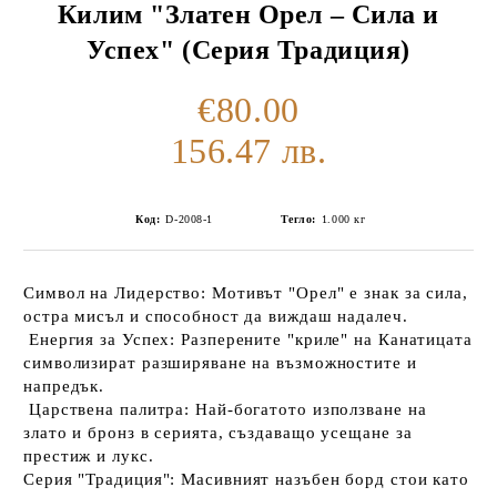
Килим "Златен Орел – Сила и
Успех" (Серия Традиция)
€80.00
156.47 лв.
Код:
D-2008-1
Тегло:
1.000
кг
Символ на Лидерство:
Мотивът "Орел" е знак за сила,
остра мисъл и способност да виждаш надалеч.
Енергия за Успех:
Разперените "криле" на Канатицата
символизират разширяване на възможностите и
напредък.
Царствена палитра:
Най-богатото използване на
злато и бронз в серията, създаващо усещане за
престиж и лукс.
Серия "Традиция":
Масивният
назъбен борд
стои като