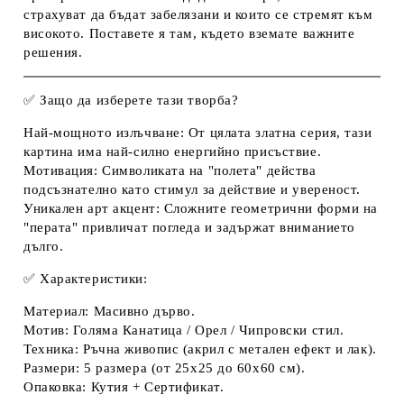
страхуват да бъдат забелязани и които се стремят към
високото. Поставете я там, където вземате важните
решения.
✅
Защо да изберете тази творба?
Най-мощното излъчване:
От цялата златна серия, тази
картина има най-силно енергийно присъствие.
Мотивация:
Символиката на "полета" действа
подсъзнателно като стимул за действие и увереност.
Уникален арт акцент:
Сложните геометрични форми на
"перата" привличат погледа и задържат вниманието
дълго.
✅
Характеристики:
Материал:
Масивно дърво.
Мотив:
Голяма Канатица / Орел / Чипровски стил.
Техника:
Ръчна живопис (акрил с метален ефект и лак).
Размери:
5 размера (от 25х25 до 60х60 см).
Опаковка:
Кутия + Сертификат.