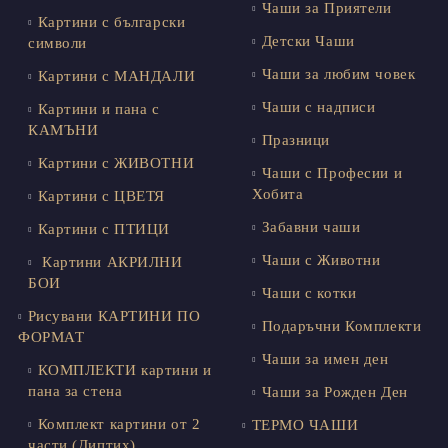
Чаши за Приятели
Картини с български
Детски Чаши
символи
Чаши за любим човек
Картини с МАНДАЛИ
Чаши с надписи
Картини и пана с
КАМЪНИ
Празници
Картини с ЖИВОТНИ
Чаши с Професии и
Хобита
Картини с ЦВЕТЯ
Забавни чаши
Картини с ПТИЦИ
Чаши с Животни
Картини АКРИЛНИ
БОИ
Чаши с котки
Рисувани КАРТИНИ ПО
Подаръчни Комплекти
ФОРМАТ
Чаши за имен ден
КОМПЛЕКТИ картини и
пана за стена
Чаши за Рожден Ден
Комплект картини от 2
ТЕРМО ЧАШИ
части (Диптих)