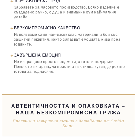
✦
100% АВТОРСКИ ТРУД
Забравете за масовото производство. Всяко изделие е
създадено ръчно, с душа и внимание към най-малкия
детайл.
✦
БЕЗКОМПРОМИСНО КАЧЕСТВО
Използваме само най-висок клас материали и бои със
защитни покрития, които запазват емоцията жива през
годините.
✦
ЗАВЪРШЕНА ЕМОЦИЯ
Не изпращаме просто предмети, а готови подаръци.
Повечето ни артикули пристигат в стилна кутия, директно
готови за поднасяне.
АВТЕНТИЧНОСТТА И ОПАКОВКАТА –
НАША БЕЗКОМПРОМИСНА ГРИЖА
Престиж и завършена емоция в детайлите от StefArt
Stone.