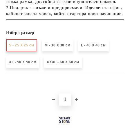
тежка рамка, достойна за този внушителен символ.
?
Подарък за мъже и предприемачи:
Идеален за офис,
кабинет или за човек, който стартира ново начинание.
Избери размер:
S - 25 X 25 см
М - 30 Х 30 см
L - 40 X 40 см
XL - 50 X 50 см
XXXL - 60 X 60 см
Добави в желани