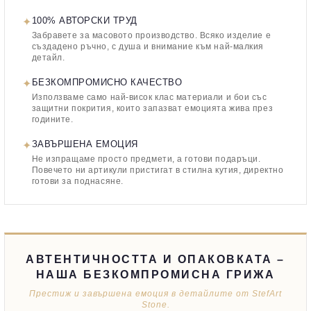
✦
100% АВТОРСКИ ТРУД
Забравете за масовото производство. Всяко изделие е
създадено ръчно, с душа и внимание към най-малкия
детайл.
✦
БЕЗКОМПРОМИСНО КАЧЕСТВО
Използваме само най-висок клас материали и бои със
защитни покрития, които запазват емоцията жива през
годините.
✦
ЗАВЪРШЕНА ЕМОЦИЯ
Не изпращаме просто предмети, а готови подаръци.
Повечето ни артикули пристигат в стилна кутия, директно
готови за поднасяне.
АВТЕНТИЧНОСТТА И ОПАКОВКАТА –
НАША БЕЗКОМПРОМИСНА ГРИЖА
Престиж и завършена емоция в детайлите от StefArt
Stone.