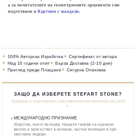
а за почитателите на геометричните орнаменти сме
подготвили и
Картини с мандали
.
✦
✦
100% Авторска Изработка
Сертификат от автора
✦
✦
Над 10 години опит
Бърза Доставка (2-10 дни)
✦
✦
Преглед преди Плащане
Сигурна Опаковка
ЗАЩО ДА ИЗБЕРЕТЕ STEFART STONE?
Традиция в изкуството и безкомпромисно качество от 2015
г.
✦
МЕЖДУНАРОДНО ПРИЗНАНИЕ
Изкуство, което вълнува. Нашите творби са оценени
високо и присъстват в галерии, частни колекции и при
световни лидери.