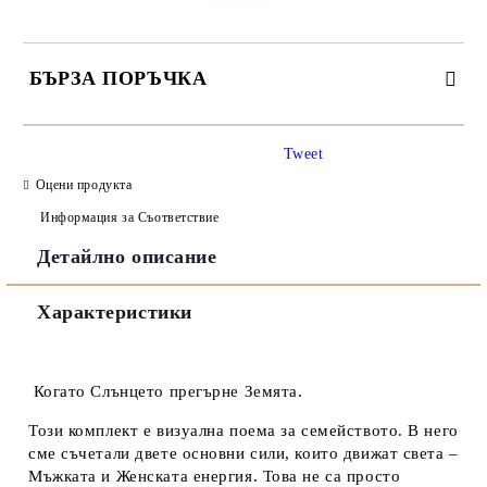
БЪРЗА ПОРЪЧКА
САМО ПОПЪЛНЕТЕ 3 ПОЛЕТА
Tweet
Оцени продукта
Информация за Съответствие
Детайлно описание
Съгласен съм с
Политиката за лични данни
Характеристики
Ние ще се свържем с вас в рамките на работния ден.
Когато Слънцето прегърне Земята.
Този комплект е визуална поема за семейството. В него
сме съчетали двете основни сили, които движат света –
Мъжката и Женската енергия. Това не са просто