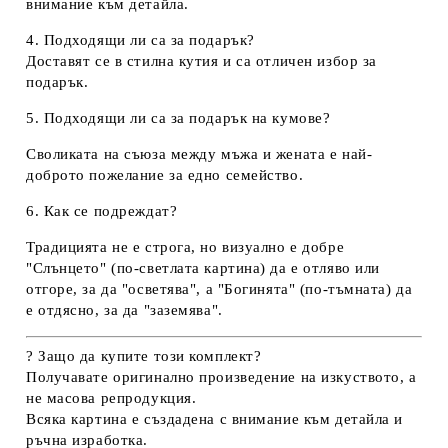
внимание към детайла.
4. Подходящи ли са за подарък?
Доставят се в стилна кутия и са отличен избор за
подарък.
5. Подходящи ли са за подарък на кумове?
Своликата на съюза между мъжа и жената е най-
доброто пожелание за едно семейство.
6. Как се подреждат?
Традицията не е строга, но визуално е добре
"Слънцето" (по-светлата картина) да е отляво или
отгоре, за да "осветява", а "Богинята" (по-тъмната) да
е отдясно, за да "заземява".
? Защо да купите този комплект?
Получавате
оригинално произведение на изкуството
, а
не масова репродукция.
Всяка картина е създадена с
внимание към детайла
и
ръчна изработка.