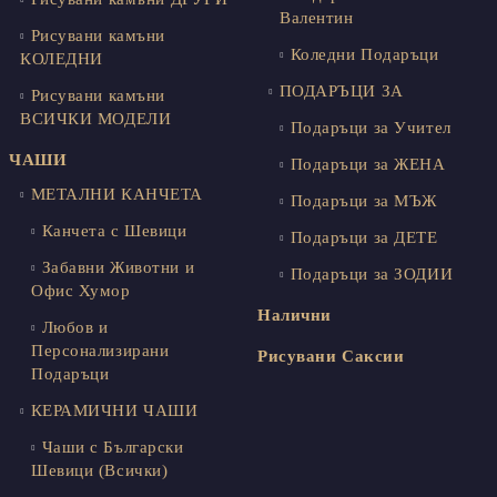
Валентин
Рисувани камъни
Коледни Подаръци
КОЛЕДНИ
ПОДАРЪЦИ ЗА
Рисувани камъни
ВСИЧКИ МОДЕЛИ
Подаръци за Учител
ЧАШИ
Подаръци за ЖЕНА
МЕТАЛНИ КАНЧЕТА
Подаръци за МЪЖ
Канчета с Шевици
Подаръци за ДЕТЕ
Забавни Животни и
Подаръци за ЗОДИИ
Офис Хумор
Налични
Любов и
Персонализирани
Рисувани Саксии
Подаръци
КЕРАМИЧНИ ЧАШИ
Чаши с Български
Шевици (Всички)