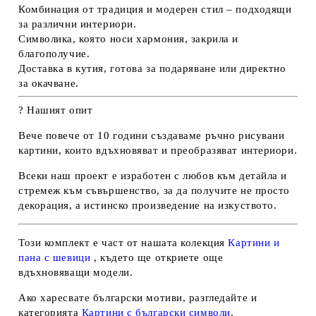
Комбинация от
традиция и модерен стил
– подходящи
за различни интериори.
Символика, която носи
хармония, закрила и
благополучие
.
Доставка в кутия
, готова за подаряване или директно
за окачване.
? Нашият опит
Вече повече от
10 години създаваме ръчно рисувани
картини
, които вдъхновяват и преобразяват интериори.
Всеки наш проект е изработен с любов към детайла и
стремеж към съвършенство, за да получите не просто
декорация, а истинско произведение на изкуството.
Този комплект е част от нашата
колекция
Картини и
пана с шевици
, където ще откриете още
вдъхновяващи модели.
Ако харесвате български мотиви, разгледайте и
категорията
Картини с български символи
,