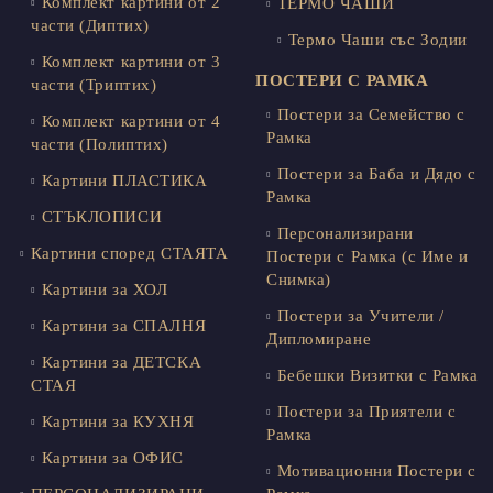
Комплект картини от 2
ТЕРМО ЧАШИ
части (Диптих)
Термо Чаши със Зодии
Комплект картини от 3
ПОСТЕРИ С РАМКА
части (Триптих)
Постери за Семейство с
Комплект картини от 4
Рамка
части (Полиптих)
Постери за Баба и Дядо с
Картини ПЛАСТИКА
Рамка
СТЪКЛОПИСИ
Персонализирани
Картини според СТАЯТА
Постери с Рамка (с Име и
Снимка)
Картини за ХОЛ
Постери за Учители /
Картини за СПАЛНЯ
Дипломиране
Картини за ДЕТСКА
Бебешки Визитки с Рамка
СТАЯ
Постери за Приятели с
Картини за КУХНЯ
Рамка
Картини за ОФИС
Мотивационни Постери с