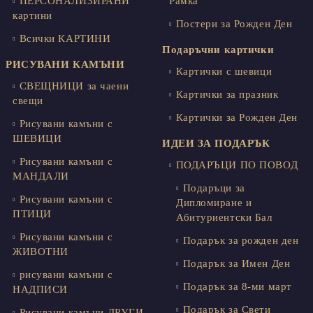
ПЕРСОНАЛИЗИРАНИ
Рамка
картини
Постери за Рожден Ден
Всички КАРТИНИ
Подаръчни картички
РИСУВАНИ КАМЪНИ
Картички с шевици
СВЕЩНИЦИ за чаени
Картички за празник
свещи
Картички за Рожден Ден
Рисувани камъни с
ШЕВИЦИ
ИДЕИ ЗА ПОДАРЪК
Рисувани камъни с
ПОДАРЪЦИ ПО ПОВОД
МАНДАЛИ
Подаръци за
Рисувани камъни с
Дипломиране и
ПТИЦИ
Абитуриентски Бал
Рисувани камъни с
Подарък за рожден ден
ЖИВОТНИ
Подарък за Имен Ден
рисувани камъни с
Подарък за 8-ми март
НАДПИСИ
Подарък за Свети
Рисувани камъни ДРУГИ