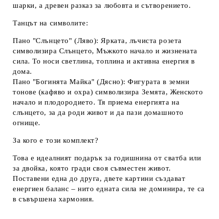
шарки, а древен разказ за любовта и сътворението.
Танцът на символите:
Пано "Слънцето" (Ляво):
Ярката, лъчиста розета
символизира
Слънцето, Мъжкото начало и жизнената
сила
. То носи светлина, топлина и активна енергия в
дома.
Пано "Богинята Майка" (Дясно):
Фигурата в земни
тонове (кафяво и охра) символизира
Земята, Женското
начало и плодородието
. Тя приема енергията на
слънцето, за да роди живот и да пази домашното
огнище.
За кого е този комплект?
Това е идеалният подарък за годишнина от сватба или
за двойка, която гради своя съвместен живот.
Поставени една до друга, двете картини създават
енергиен баланс – нито едната сила не доминира, те са
в съвършена хармония.