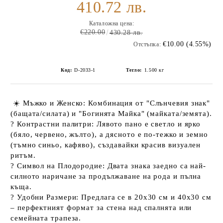
410.72 лв.
Каталожна цена:
€220.00
430.28 лв.
€10.00 (4.55%)
Отстъпка:
Код:
D-2033-1
Тегло:
1.500
кг
☀️
Мъжко и Женско:
Комбинация от "Слънчевия знак"
(бащата/силата) и "Богинята Майка" (майката/земята).
?
Контрастни палитри:
Лявото пано е светло и ярко
(бяло, червено, жълто), а дясното е по-тежко и земно
(тъмно синьо, кафяво), създавайки красив визуален
ритъм.
?
Символ на Плодородие:
Двата знака заедно са най-
силното наричане за продължаване на рода и пълна
къща.
?
Удобни Размери:
Предлага се в
20х30 см
и
40х30 см
– перфектният формат за стена над спалнята или
семейната трапеза.