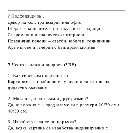
? Подходящи за…
Декор на хол, трапезария или офис
Подарък за ценители на изкуство и традиции
Съвременни и класически интериори
Празнични поводи – сватби, юбилеи, годишнини
Арт кътове и галерии с български мотиви
❓ Често задавани въпроси (ЧЗВ)
1. Как се окачват картините?
Картините са снабдени с кукички и са готови за
директно окачване.
2. Мога ли да поръчам в друг размер?
Да, възможно е – предлагаме ги в размери 20/30 см и
40/30 см.
3. Изработват ли се по поръчка?
Да, всяка картина се изработва индивидуално с