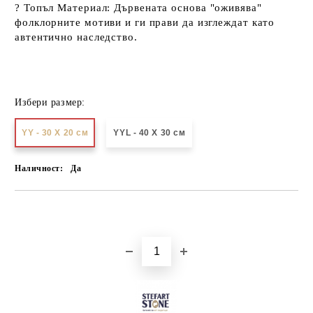
?
Топъл Материал:
Дървената основа "оживява"
фолклорните мотиви и ги прави да изглеждат като
автентично наследство.
Избери размер:
YY - 30 X 20 см
YYL - 40 X 30 см
Наличност:
Да
Добави в желани