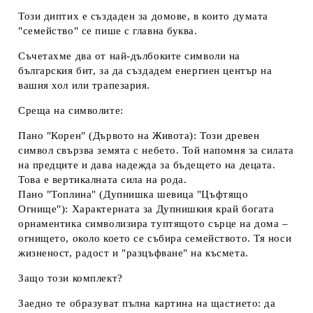
Този диптих е създаден за домове, в които думата
"семейство" се пише с главна буква.
Съчетахме два от най-дълбоките символи на
българския бит, за да създадем енергиен център на
вашия хол или трапезария.
Среща на символите:
Пано "Корен" (Дървото на Живота):
Този древен
символ свързва земята с небето. Той напомня за силата
на предците и дава надежда за бъдещето на децата.
Това е вертикалната сила на рода.
Пано "Топлина" (Дупнишка шевица "Цъфтящо
Огнище"):
Характерната за Дупнишкия край богата
орнаментика символизира туптящото сърце на дома –
огнището, около което се събира семейството. Тя носи
жизненост, радост и "разцъфване" на късмета.
Защо този комплект?
Заедно те образуват пълна картина на щастието: да