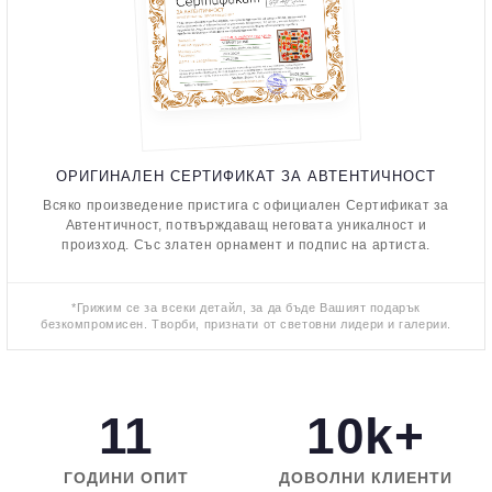
ОРИГИНАЛЕН СЕРТИФИКАТ ЗА АВТЕНТИЧНОСТ
Всяко произведение пристига с официален Сертификат за
Автентичност, потвърждаващ неговата уникалност и
произход. Със златен орнамент и подпис на артиста.
*Грижим се за всеки детайл, за да бъде Вашият подарък
безкомпромисен. Творби, признати от световни лидери и галерии.
11
10k+
ГОДИНИ ОПИТ
ДОВОЛНИ КЛИЕНТИ