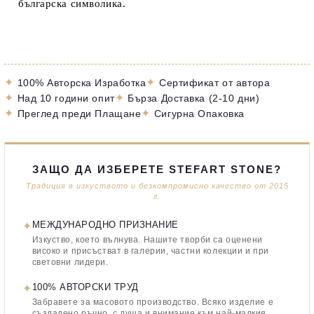
българска символика.
✦
✦
100% Авторска Изработка
Сертификат от автора
✦
✦
Над 10 години опит
Бърза Доставка (2-10 дни)
✦
✦
Преглед преди Плащане
Сигурна Опаковка
ЗАЩО ДА ИЗБЕРЕТЕ STEFART STONE?
Традиция в изкуството и безкомпромисно качество от 2015
г.
✦
МЕЖДУНАРОДНО ПРИЗНАНИЕ
Изкуство, което вълнува. Нашите творби са оценени
високо и присъстват в галерии, частни колекции и при
световни лидери.
✦
100% АВТОРСКИ ТРУД
Забравете за масовото производство. Всяко изделие е
създадено ръчно, с душа и внимание към най-малкия