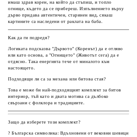
имаш здрав корен, на който да стъпиш, и топло
огнище, където да се прибереш. Изпълнението върху
дърво придава автентичен, старинен вид, сякаш
картините са наследени от раклата на баба.
Как да ги подредя?
Логиката подсказва "Дървото" (Коренът) да е отляво
или като основа, а "Огнището" (Животът сега) да е
отдясно. Така енергията тече от миналото към
настоящето.
Подходящи ли са за механа или битова стая?
Това е може би най-подходящият комплект за битов
интериор, тъй като и двата мотива са дълбоко
свързани с фолклора и традициите.
Защо да изберете този комплект?
?
Българска символика:
Вдъхновени от вековни шевици