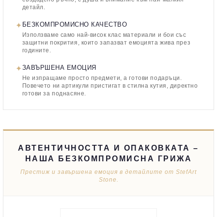
детайл.
✦
БЕЗКОМПРОМИСНО КАЧЕСТВО
Използваме само най-висок клас материали и бои със
защитни покрития, които запазват емоцията жива през
годините.
✦
ЗАВЪРШЕНА ЕМОЦИЯ
Не изпращаме просто предмети, а готови подаръци.
Повечето ни артикули пристигат в стилна кутия, директно
готови за поднасяне.
АВТЕНТИЧНОСТТА И ОПАКОВКАТА –
НАША БЕЗКОМПРОМИСНА ГРИЖА
Престиж и завършена емоция в детайлите от StefArt
Stone.