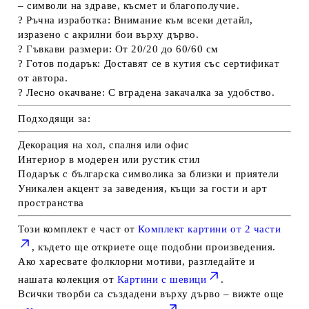
– символи на здраве, късмет и благополучие.
?
Ръчна изработка:
Внимание към всеки детайл,
изразено с акрилни бои върху дърво.
?
Гъвкави размери:
От 20/20 до 60/60 см
?
Готов подарък:
Доставят се в
кутия
със сертификат
от автора.
?
Лесно окачване:
С вградена закачалка за удобство.
Подходящи за:
Декорация на хол, спалня или офис
Интериор в модерен или рустик стил
Подарък с българска символика за близки и приятели
Уникален акцент за заведения, къщи за гости и арт
пространства
Този комплект е част от
Комплект картини от 2 част
и
, където ще откриете още подобни произведения.
Ако харесвате фолклорни мотиви, разгледайте и
нашата колекция от
Картини с шевици
.
Всички творби са създадени върху дърво – вижте още