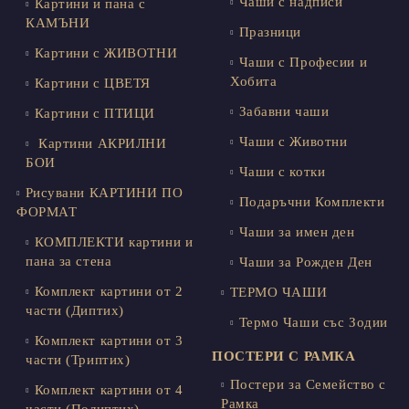
Чаши с надписи
Картини и пана с
КАМЪНИ
Празници
Картини с ЖИВОТНИ
Чаши с Професии и
Хобита
Картини с ЦВЕТЯ
Забавни чаши
Картини с ПТИЦИ
Чаши с Животни
Картини АКРИЛНИ
БОИ
Чаши с котки
Рисувани КАРТИНИ ПО
Подаръчни Комплекти
ФОРМАТ
Чаши за имен ден
КОМПЛЕКТИ картини и
пана за стена
Чаши за Рожден Ден
Комплект картини от 2
ТЕРМО ЧАШИ
части (Диптих)
Термо Чаши със Зодии
Комплект картини от 3
ПОСТЕРИ С РАМКА
части (Триптих)
Постери за Семейство с
Комплект картини от 4
Рамка