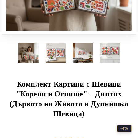
Комплект Картини с Шевици
"Корени и Огнище" – Диптих
(Дървото на Живота и Дупнишка
Шевица)
-4%