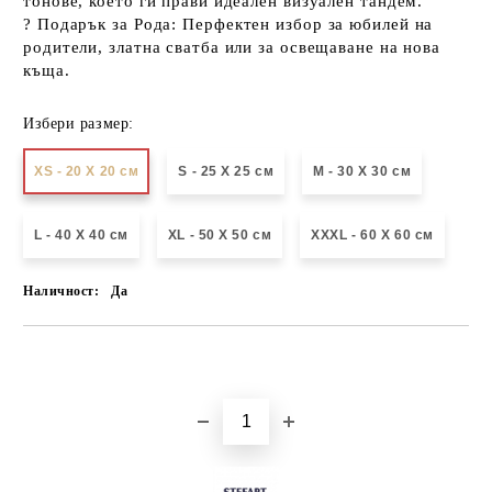
тонове, което ги прави идеален визуален тандем.
?
Подарък за Рода:
Перфектен избор за юбилей на
родители, златна сватба или за освещаване на нова
къща.
Избери размер:
XS - 20 X 20 см
S - 25 X 25 см
М - 30 Х 30 см
L - 40 X 40 см
XL - 50 X 50 см
XXXL - 60 X 60 см
Наличност:
Да
Добави в желани