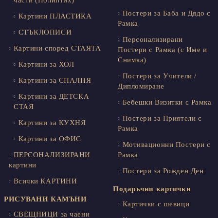
части (Полиптих)
Постери за Баба и Дядо с
Картини ПЛАСТИКА
Рамка
СТЪКЛОПИСИ
Персонализирани
Картини според СТАЯТА
Постери с Рамка (с Име и
Снимка)
Картини за ХОЛ
Постери за Учители /
Картини за СПАЛНЯ
Дипломиране
Картини за ДЕТСКА
Бебешки Визитки с Рамка
СТАЯ
Постери за Приятели с
Картини за КУХНЯ
Рамка
Картини за ОФИС
Мотивационни Постери с
ПЕРСОНАЛИЗИРАНИ
Рамка
картини
Постери за Рожден Ден
Всички КАРТИНИ
Подаръчни картички
РИСУВАНИ КАМЪНИ
Картички с шевици
СВЕЩНИЦИ за чаени