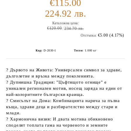
€115.00
224.92 лв.
Каталожна цена:
€120.00
234.70 лв.
€5.00 (4.17%)
Отстъпка:
Код:
D-2030-1
Тегло:
1.000
кг
?
Дървото на Живота:
Универсален символ за здраве,
дълголетие и връзка между поколенията.
?
Дупнишка Традиция:
"Цъфтящото огнище" е
уникален регионален мотив, носещ заряда на един от
най-колоритните български краища.
?
Смисълът на Дома:
Комбинацията нарича за пълна
къща, здрави деца и разбирателство между стари и
млади.
?
Хармонична визия:
И двата мотива обикновено
споделят топлата гама на червеното и земните