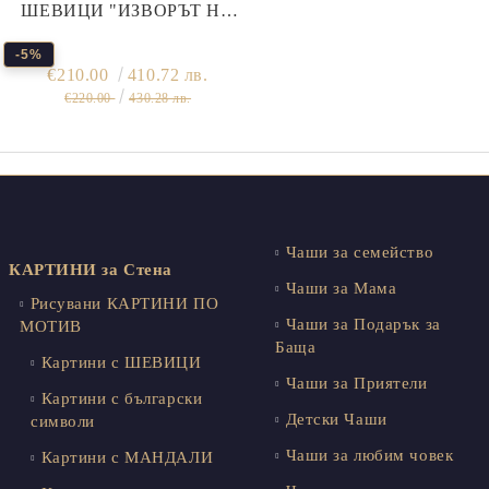
ШЕВИЦИ "ИЗВОРЪТ НА
ЖИВОТА" – ДИПТИХ
(БОГИНЯТА МАЙКА И
-5%
€210.00
410.72 лв.
ЕЛБЕТИЦА)
€220.00
430.28 лв.
Чаши за семейство
КАРТИНИ за Стена
Чаши за Мама
Рисувани КАРТИНИ ПО
Чаши за Подарък за
МОТИВ
Баща
Картини с ШЕВИЦИ
Чаши за Приятели
Картини с български
Детски Чаши
символи
Чаши за любим човек
Картини с МАНДАЛИ