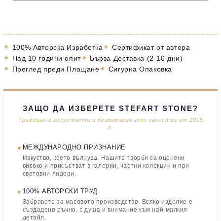
✦
✦
100% Авторска Изработка
Сертификат от автора
✦
✦
Над 10 години опит
Бърза Доставка (2-10 дни)
✦
✦
Преглед преди Плащане
Сигурна Опаковка
ЗАЩО ДА ИЗБЕРЕТЕ STEFART STONE?
Традиция в изкуството и безкомпромисно качество от 2015
г.
✦
МЕЖДУНАРОДНО ПРИЗНАНИЕ
Изкуство, което вълнува. Нашите творби са оценени
високо и присъстват в галерии, частни колекции и при
световни лидери.
✦
100% АВТОРСКИ ТРУД
Забравете за масовото производство. Всяко изделие е
създадено ръчно, с душа и внимание към най-малкия
детайл.