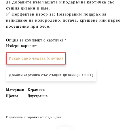
да добавите към чашата и подаръчна картичка със
същия дизайн и име.
✅
Перфектен избор за:
Незабравим
подарък
за
изписване на новородено, погача, кръщене или първо
посещение при бебе.
Опция за комплект с картичка /
Избери вариант:
Искам само чашата (с кутия)
Добави картичка със същия дизайн (+ 3,50 €)
Материал:
Керамика
Щампа:
Двустранно
Добави в желани
Изработка с поръчка от 2 до 3 дни