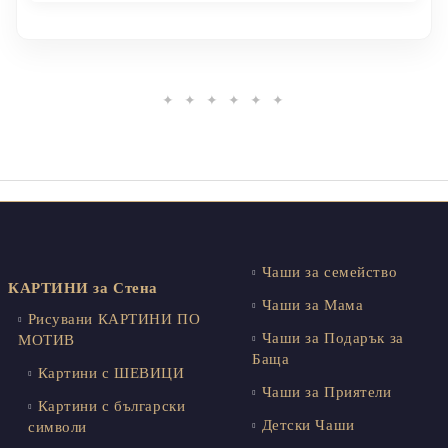
✦ ✦ ✦ ✦ ✦ ✦
Чаши за семейство
КАРТИНИ за Стена
Чаши за Мама
Рисувани КАРТИНИ ПО
Чаши за Подарък за
МОТИВ
Баща
Картини с ШЕВИЦИ
Чаши за Приятели
Картини с български
Детски Чаши
символи