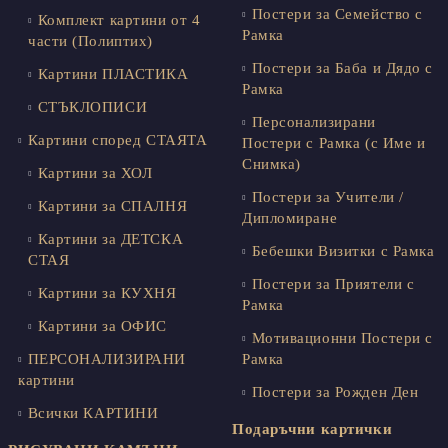
Постери за Семейство с
Комплект картини от 4
Рамка
части (Полиптих)
Постери за Баба и Дядо с
Картини ПЛАСТИКА
Рамка
СТЪКЛОПИСИ
Персонализирани
Картини според СТАЯТА
Постери с Рамка (с Име и
Снимка)
Картини за ХОЛ
Постери за Учители /
Картини за СПАЛНЯ
Дипломиране
Картини за ДЕТСКА
Бебешки Визитки с Рамка
СТАЯ
Постери за Приятели с
Картини за КУХНЯ
Рамка
Картини за ОФИС
Мотивационни Постери с
ПЕРСОНАЛИЗИРАНИ
Рамка
картини
Постери за Рожден Ден
Всички КАРТИНИ
Подаръчни картички