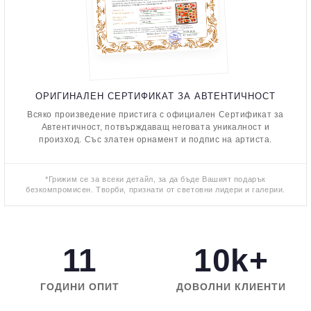
ОРИГИНАЛЕН СЕРТИФИКАТ ЗА АВТЕНТИЧНОСТ
Всяко произведение пристига с официален Сертификат за
Автентичност, потвърждаващ неговата уникалност и
произход. Със златен орнамент и подпис на артиста.
*Грижим се за всеки детайл, за да бъде Вашият подарък
безкомпромисен. Творби, признати от световни лидери и галерии.
11
10k+
ГОДИНИ ОПИТ
ДОВОЛНИ КЛИЕНТИ