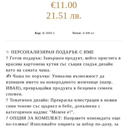
€11.00
21.51 лв.
Код:
К-2002-1
Тегло:
0.400
кг
✨
ПЕРСОНАЛИЗИРАН ПОДАРЪК С ИМЕ
?
Готов подарък:
Завършен продукт, който пристига в
красива картонена кутия със същия сладък дизайн
като на самата
чаша
.
✍️
Чаша по поръчка:
Уникална възможност да
изпишем името на новороденото момченце (напр.
ИВАН), превръщайки продукта в безценен семеен
спомен.
?
Тематичен дизайн:
Прекрасна илюстрация в нежни
сини тонове със щъркел и бебе, допълнена с
категоричен надпис "Момче е!".
?
ОПЦИЯ ЗА КОМПЛЕКТ:
Направете изненадата още
по-голяма! Използвайте опцията за избор по-долу, за