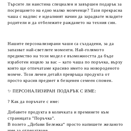
Търсите ли наистина специален и завършен
подарък
за
посрещането на едно малко момченце? Тази прекрасна
чаша с надпис
е идеалният начин да зарадвате младите
родители и да отбележите раждането на техния син.
Нашите
персонализирани чаши
са създадени, за да
запазват най-светлите моменти. Най-голямото
предимство на този модел е възможността да бъде
изработен изцяло за вас – като
чаша по поръчка
, върху
която ще отпечатаме красиво името на новороденото
момче. Този личен детайл превръща продукта от
просто красив предмет в безценен семеен спомен.
✨
ПЕРСОНАЛИЗИРАН ПОДАРЪК С ИМЕ:
?
Как да поръчате с име:
Добавете продукта в количката и преминете към
страницата "Поръчка".
В полето
„Добави Бележка“
просто напишете желаното
име за отпечатване.