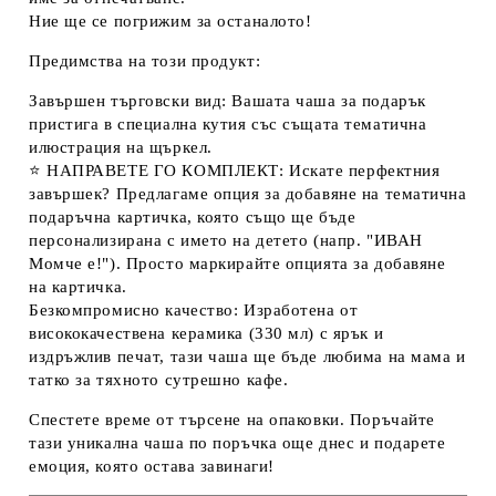
Ние ще се погрижим за останалото!
Предимства на този продукт:
Завършен търговски вид:
Вашата
чаша за подарък
пристига в специална кутия със същата тематична
илюстрация на щъркел.
⭐
НАПРАВЕТЕ ГО КОМПЛЕКТ:
Искате перфектния
завършек? Предлагаме опция за добавяне на тематична
подаръчна картичка, която също ще бъде
персонализирана с името на детето (напр. "ИВАН
Момче е!"). Просто маркирайте опцията за добавяне
на картичка.
Безкомпромисно качество:
Изработена от
висококачествена керамика (330 мл) с ярък и
издръжлив печат, тази чаша ще бъде любима на мама и
татко за тяхното сутрешно кафе.
Спестете време от търсене на опаковки. Поръчайте
тази уникална
чаша по поръчка
още днес и подарете
емоция, която остава завинаги!