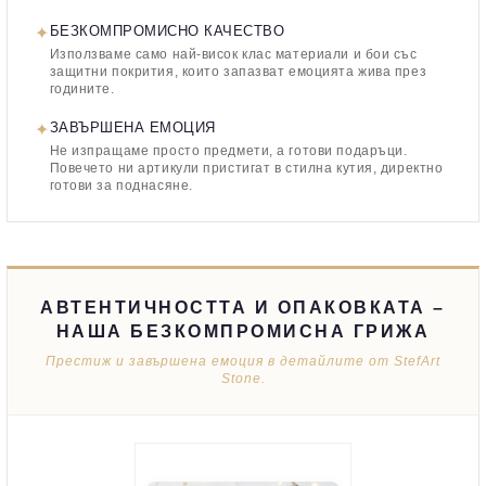
✦
БЕЗКОМПРОМИСНО КАЧЕСТВО
Използваме само най-висок клас материали и бои със
защитни покрития, които запазват емоцията жива през
годините.
✦
ЗАВЪРШЕНА ЕМОЦИЯ
Не изпращаме просто предмети, а готови подаръци.
Повечето ни артикули пристигат в стилна кутия, директно
готови за поднасяне.
АВТЕНТИЧНОСТТА И ОПАКОВКАТА –
НАША БЕЗКОМПРОМИСНА ГРИЖА
Престиж и завършена емоция в детайлите от StefArt
Stone.