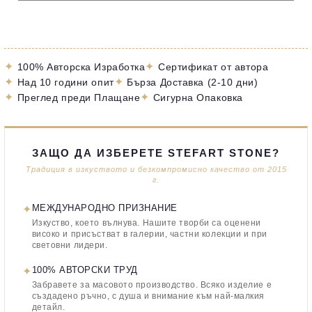
✦
✦
100% Авторска Изработка
Сертификат от автора
✦
✦
Над 10 години опит
Бърза Доставка (2-10 дни)
✦
✦
Преглед преди Плащане
Сигурна Опаковка
ЗАЩО ДА ИЗБЕРЕТЕ STEFART STONE?
Традиция в изкуството и безкомпромисно качество от 2015
г.
✦
МЕЖДУНАРОДНО ПРИЗНАНИЕ
Изкуство, което вълнува. Нашите творби са оценени
високо и присъстват в галерии, частни колекции и при
световни лидери.
✦
100% АВТОРСКИ ТРУД
Забравете за масовото производство. Всяко изделие е
създадено ръчно, с душа и внимание към най-малкия
детайл.