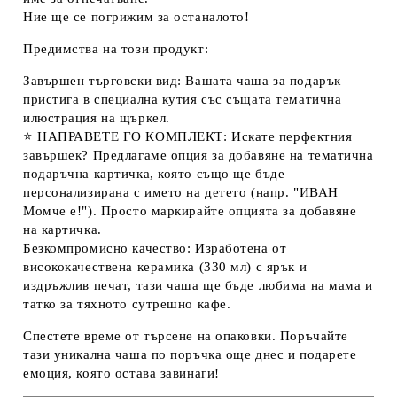
Ние ще се погрижим за останалото!
Предимства на този продукт:
Завършен търговски вид:
Вашата
чаша за подарък
пристига в специална кутия със същата тематична
илюстрация на щъркел.
⭐
НАПРАВЕТЕ ГО КОМПЛЕКТ:
Искате перфектния
завършек? Предлагаме опция за добавяне на тематична
подаръчна картичка, която също ще бъде
персонализирана с името на детето (напр. "ИВАН
Момче е!"). Просто маркирайте опцията за добавяне
на картичка.
Безкомпромисно качество:
Изработена от
висококачествена керамика (330 мл) с ярък и
издръжлив печат, тази чаша ще бъде любима на мама и
татко за тяхното сутрешно кафе.
Спестете време от търсене на опаковки. Поръчайте
тази уникална
чаша по поръчка
още днес и подарете
емоция, която остава завинаги!