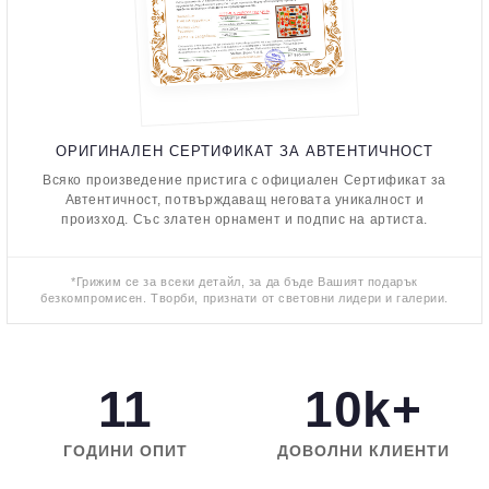
ОРИГИНАЛЕН СЕРТИФИКАТ ЗА АВТЕНТИЧНОСТ
Всяко произведение пристига с официален Сертификат за
Автентичност, потвърждаващ неговата уникалност и
произход. Със златен орнамент и подпис на артиста.
*Грижим се за всеки детайл, за да бъде Вашият подарък
безкомпромисен. Творби, признати от световни лидери и галерии.
11
10k+
ГОДИНИ ОПИТ
ДОВОЛНИ КЛИЕНТИ