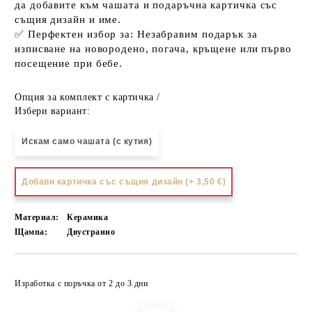
да добавите към чашата и подаръчна картичка със
същия дизайн и име.
✅
Перфектен избор за:
Незабравим
подарък
за
изписване на новородено, погача, кръщене или първо
посещение при бебе.
Опция за комплект с картичка /
Избери вариант:
Искам само чашата (с кутия)
Добави картичка със същия дизайн (+ 3,50 €)
Материал:
Керамика
Щампа:
Двустранно
Добави в желани
Изработка с поръчка от 2 до 3 дни