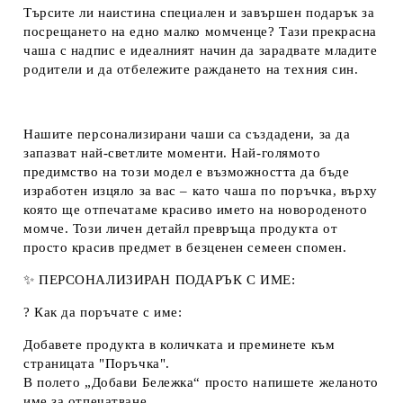
Търсите ли наистина специален и завършен
подарък
за
посрещането на едно малко момченце? Тази прекрасна
чаша с надпис
е идеалният начин да зарадвате младите
родители и да отбележите раждането на техния син.
Нашите
персонализирани чаши
са създадени, за да
запазват най-светлите моменти. Най-голямото
предимство на този модел е възможността да бъде
изработен изцяло за вас – като
чаша по поръчка
, върху
която ще отпечатаме красиво името на новороденото
момче. Този личен детайл превръща продукта от
просто красив предмет в безценен семеен спомен.
✨
ПЕРСОНАЛИЗИРАН ПОДАРЪК С ИМЕ:
?
Как да поръчате с име:
Добавете продукта в количката и преминете към
страницата "Поръчка".
В полето
„Добави Бележка“
просто напишете желаното
име за отпечатване.