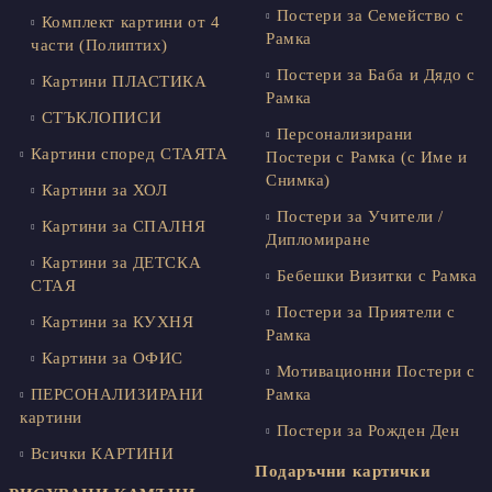
Постери за Семейство с
Комплект картини от 4
Рамка
части (Полиптих)
Постери за Баба и Дядо с
Картини ПЛАСТИКА
Рамка
СТЪКЛОПИСИ
Персонализирани
Картини според СТАЯТА
Постери с Рамка (с Име и
Снимка)
Картини за ХОЛ
Постери за Учители /
Картини за СПАЛНЯ
Дипломиране
Картини за ДЕТСКА
Бебешки Визитки с Рамка
СТАЯ
Постери за Приятели с
Картини за КУХНЯ
Рамка
Картини за ОФИС
Мотивационни Постери с
ПЕРСОНАЛИЗИРАНИ
Рамка
картини
Постери за Рожден Ден
Всички КАРТИНИ
Подаръчни картички