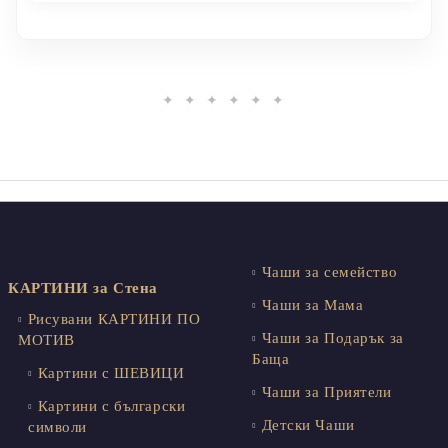
✦ ✦ ✦ ✦ ✦ ✦
Чаши за семейство
КАРТИНИ за Стена
Чаши за Мама
Рисувани КАРТИНИ ПО
Чаши за Подарък за
МОТИВ
Баща
Картини с ШЕВИЦИ
Чаши за Приятели
Картини с български
Детски Чаши
символи