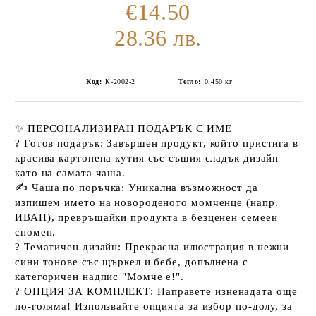
€14.50
28.36 лв.
Код:
К-2002-2
Тегло:
0.450
кг
✨
ПЕРСОНАЛИЗИРАН ПОДАРЪК С ИМЕ
?
Готов подарък:
Завършен продукт, който пристига в
красива картонена кутия със същия сладък дизайн
като на самата
чаша
.
✍️
Чаша по поръчка:
Уникална възможност да
изпишем името на новороденото момченце (напр.
ИВАН), превръщайки продукта в безценен семеен
спомен.
?
Тематичен дизайн:
Прекрасна илюстрация в нежни
сини тонове със щъркел и бебе, допълнена с
категоричен надпис "Момче е!".
?
ОПЦИЯ ЗА КОМПЛЕКТ:
Направете изненадата още
по-голяма! Използвайте опцията за избор по-долу, за