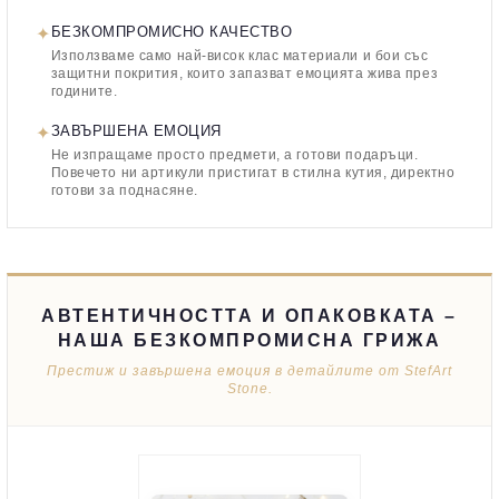
✦
БЕЗКОМПРОМИСНО КАЧЕСТВО
Използваме само най-висок клас материали и бои със
защитни покрития, които запазват емоцията жива през
годините.
✦
ЗАВЪРШЕНА ЕМОЦИЯ
Не изпращаме просто предмети, а готови подаръци.
Повечето ни артикули пристигат в стилна кутия, директно
готови за поднасяне.
АВТЕНТИЧНОСТТА И ОПАКОВКАТА –
НАША БЕЗКОМПРОМИСНА ГРИЖА
Престиж и завършена емоция в детайлите от StefArt
Stone.