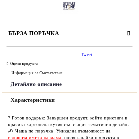
БЪРЗА ПОРЪЧКА
САМО ПОПЪЛНЕТЕ 3 ПОЛЕТА
Tweet
Оцени продукта
Информация за Съответствие
Детайлно описание
Съгласен съм с
Политиката за лични данни
Характеристики
Ние ще се свържем с вас в рамките на работния ден.
?
Готов подарък:
Завършен продукт, който пристига в
красива картонена кутия със същия тематичен дизайн.
✍️
Чаша по поръчка:
Уникална възможност да
изпишем името на мама,
превръщайки продукта в