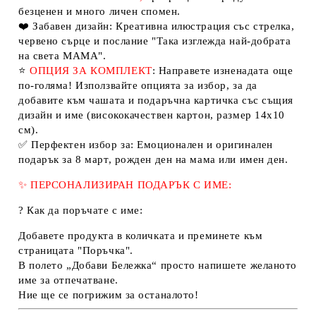
безценен и много личен спомен.
❤️
Забавен дизайн:
Креативна илюстрация със стрелка,
червено сърце и послание
"Така изглежда най-добрата
на света МАМА"
.
⭐
ОПЦИЯ ЗА КОМПЛЕКТ
:
Направете изненадата още
по-голяма! Използвайте опцията за избор, за да
добавите към чашата и подаръчна картичка със същия
дизайн и име (висококачествен картон, размер 14х10
см).
✅
Перфектен избор за:
Емоционален и оригинален
подарък
за 8 март, рожден ден на мама или имен ден.
✨
ПЕРСОНАЛИЗИРАН ПОДАРЪК С ИМЕ:
?
Как да поръчате с име:
Добавете продукта в количката и преминете към
страницата "Поръчка".
В полето
„Добави Бележка“
просто напишете желаното
име за отпечатване.
Ние ще се погрижим за останалото!