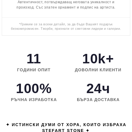
Автентичност, потвърждаващ неговата уникалност и
произход. Със златен орнамент и подпис на артиста.
*Грижим се за всеки детайл, за да бъде Вашият подарък
безкомпромисен. Творби, признати от световни лидери и галерии.
11
10k+
ГОДИНИ ОПИТ
ДОВОЛНИ КЛИЕНТИ
100%
24ч
РЪЧНА ИЗРАБОТКА
БЪРЗА ДОСТАВКА
✦ ИСТИНСКИ ДУМИ ОТ ХОРА, КОИТО ИЗБРАХА
STEFART STONE ✦