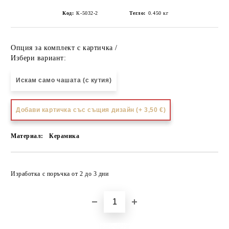
Код:
К-5032-2
Тегло:
0.450
кг
Опция за комплект с картичка /
Избери вариант:
Искам само чашата (с кутия)
Добави картичка със същия дизайн (+ 3,50 €)
Материал:
Керамика
Добави в желани
Изработка с поръчка от 2 до 3 дни