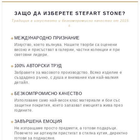
ЗАЩО ДА ИЗБЕРЕТЕ STEFART STONE?
Традиция в изкуството и безкомпромисно качество от 2015
г.
✦
МЕЖДУНАРОДНО ПРИЗНАНИЕ
Изкуство, което вълнува. Нашите творби са оценени
високо и присъстват в галерии, частни колекции и при
световни лидери.
✦
100% АВТОРСКИ ТРУД
Забравете за масовото производство. Всяко изделие е
създадено ръчно, с душа и внимание към най-малкия
детайл.
✦
БЕЗКОМПРОМИСНО КАЧЕСТВО
Използваме само най-висок клас материали и бои със
защитни покрития, които запазват емоцията жива през
годините.
✦
ЗАВЪРШЕНА ЕМОЦИЯ
Не изпращаме просто предмети, а готови подаръци.
Повечето ни артикули пристигат в стилна кутия, директно
готови за поднасяне.