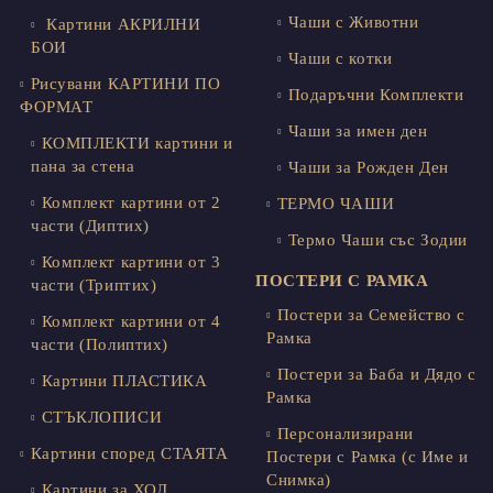
Чаши с Животни
Картини АКРИЛНИ
БОИ
Чаши с котки
Рисувани КАРТИНИ ПО
Подаръчни Комплекти
ФОРМАТ
Чаши за имен ден
КОМПЛЕКТИ картини и
пана за стена
Чаши за Рожден Ден
Комплект картини от 2
ТЕРМО ЧАШИ
части (Диптих)
Термо Чаши със Зодии
Комплект картини от 3
ПОСТЕРИ С РАМКА
части (Триптих)
Постери за Семейство с
Комплект картини от 4
Рамка
части (Полиптих)
Постери за Баба и Дядо с
Картини ПЛАСТИКА
Рамка
СТЪКЛОПИСИ
Персонализирани
Картини според СТАЯТА
Постери с Рамка (с Име и
Снимка)
Картини за ХОЛ