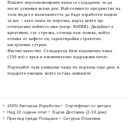
Нашите
персонализирани чаши
са създадени, за да
носят усмивки всеки ден. Най-голямото предимство на
този модел е възможността да бъде изработен изцяло
за вас – като
чаша по поръчка
, върху която ще
отпечатаме нейното име (напр. ЮЛИЯ). Дизайнът е
креативен, със стрелка, сочеща към човека, който
отпива от кафето си, гарантирайки страхотно
настроение сутрин.
Високо качество:
Стандартна бяла керамична чаша
(330 мл) с ярък и изключително издръжлив печат.
Поръчайте тази уникална
чаша по поръчка
още днес и
подарете емоция, която остава завинаги!
✦
✦
100% Авторска Изработка
Сертификат от автора
✦
✦
Над 10 години опит
Бърза Доставка (2-10 дни)
✦
✦
Преглед преди Плащане
Сигурна Опаковка