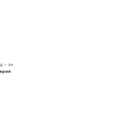
д – за
Серия