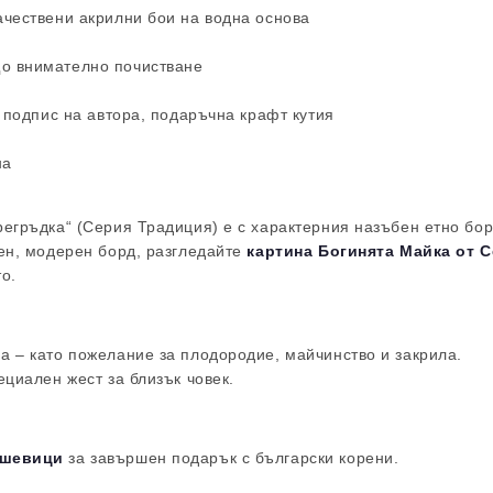
ачествени акрилни бои на водна основа
о внимателно почистване
 подпис на автора, подаръчна крафт кутия
на
егръдка“ (Серия Традиция) е с характерния назъбен етно бор
тен, модерен борд, разгледайте
картина Богинята Майка от 
о.
а – като пожелание за плодородие, майчинство и закрила.
ециален жест за близък човек.
 шевици
за завършен подарък с български корени.