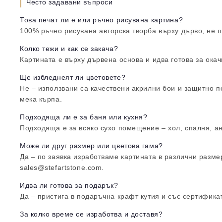
Често задавани въпроси
Това печат ли е или ръчно рисувана картина?
100% ръчно рисувана авторска творба върху дърво, не п
Колко тежи и как се закача?
Картината е върху дървена основа и идва готова за окач
Ще избледнеят ли цветовете?
Не – използвани са качествени акрилни бои и защитно п
мека кърпа.
Подходяща ли е за баня или кухня?
Подходяща е за всяко сухо помещение – хол, спалня, ан
Може ли друг размер или цветова гама?
Да – по заявка изработваме картината в различни разме
sales@stefartstone.com.
Идва ли готова за подарък?
Да – пристига в подаръчна крафт кутия и със сертификат
За колко време се изработва и доставя?