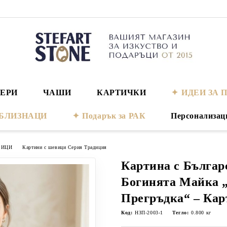
ЕРИ
ЧАШИ
КАРТИЧКИ
ИДЕИ ЗА 
а БЛИЗНАЦИ
Подарък за РАК
Персонализац
ВИЦИ
Картини с шевици Серия Традиция
Картина с Бълга
Богинята Майка 
Прегръдка“ – Кар
Код:
НЗП-2003-1
Тегло:
0.800
кг