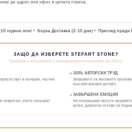
уриер до адрес или офис в цялата страна.
✦
✦
 10 години опит
Бърза Доставка (2-10 дни)
Преглед преди
ЗАЩО ДА ИЗБЕРЕТЕ STEFART STONE?
Традиция в изкуството и безкомпромисно качество от 2015 г.
✦
100% АВТОРСКИ ТРУД
 присъстват в галерии, частни
Забравете за масовото произво
към най-малкия детайл.
✦
ЗАВЪРШЕНА ЕМОЦИЯ
и покрития, които запазват
Не изпращаме просто предмети,
кутия, директно готови за подн