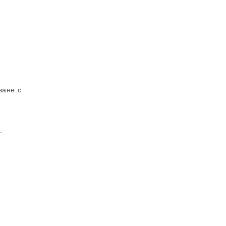
ване с
.