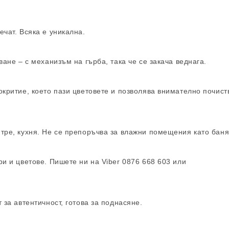
ечат. Всяка е уникална.
ване – с механизъм на гърба, така че се закача веднага.
окритие, което пази цветовете и позволява внимателно почист
тре, кухня. Не се препоръчва за влажни помещения като баня
ри и цветове. Пишете ни на Viber 0876 668 603 или
 за автентичност, готова за поднасяне.