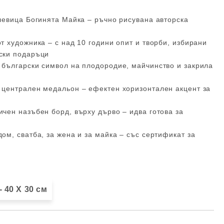
шевица Богинята Майка – ръчно рисувана авторска
т художника – с над 10 години опит и творби, избирани
ски подаръци
 български символ на плодородие, майчинство и закрила
 централен медальон – ефектен хоризонтален акцент за
чен назъбен борд, върху дърво – идва готова за
ом, сватба, за жена и за майка – със сертификат за
- 40 X 30 см