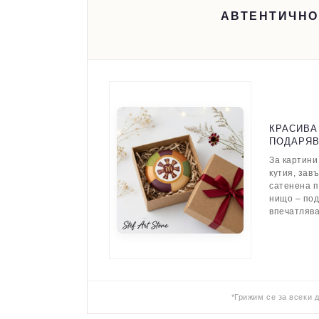
АВТЕНТИЧНО
КРАСИВА
ПОДАРЯ
За картини
кутия, зав
сатенена п
нищо – по
впечатляв
*Грижим се за всеки 