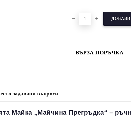
БЪРЗА ПОРЪЧКА
САМО ПОПЪЛНЕТЕ 3 ПОЛЕТА
есто задавани въпроси
Съгласен съм с
Политика
Ние ще се свържем с вас в рамки
ята Майка „Майчина Прегръдка“ – ръч