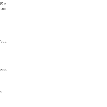
20 и
льон
Това
дом,
а