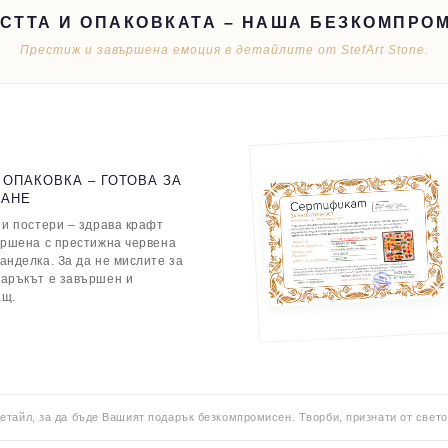
СТТА И ОПАКОВКАТА – НАША БЕЗКОМПРО
Престиж и завършена емоция в детайлите от StefArt Stone.
 ОПАКОВКА – ГОТОВА ЗА
ВАНЕ
 и постери – здрава крафт
ършена с престижна червена
анделка. За да не мислите за
даръкът е завършен и
ащ.
детайл, за да бъде Вашият подарък безкомпромисен. Творби, признати от свето