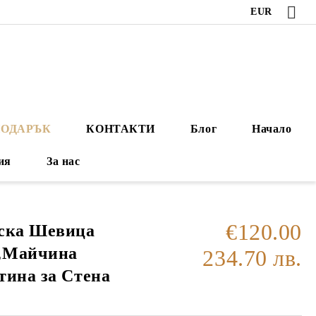
EUR
ПОДАРЪК
КОНТАКТИ
Блог
Начало
ия
За нас
€120.00
рска Шевица
„Майчина
234.70 лв.
тина за Стена