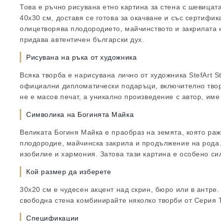
Това е ръчно рисувана етно картина за стена с шевицат
40х30 см, доставя се готова за окачване и със сертифик
олицетворява плодородието, майчинството и закрилата 
придава автентичен български дух.
Рисувана на ръка от художника
Всяка творба е нарисувана лично от художника StefArt St
официални дипломатически подаръци, включително творб
не е масов печат, а уникално произведение с автор, име 
Символика на Богинята Майка
Великата Богиня Майка е праобраз на земята, която раж
плодородие, майчинска закрила и продължение на рода.
изобилие и хармония. Затова тази картина е особено си
Кой размер да изберете
30х20 см е чудесен акцент над скрин, бюро или в антре.
свободна стена комбинирайте няколко творби от Серия 
Спецификации