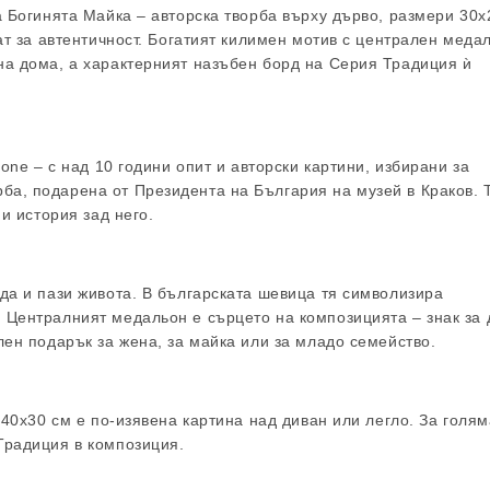
а Богинята Майка – авторска творба върху дърво, размери 30х
ат за автентичност. Богатият килимен мотив с централен меда
на дома, а характерният назъбен борд на Серия Традиция ѝ
one – с над 10 години опит и авторски картини, избирани за
а, подарена от Президента на България на музей в Краков. 
и история зад него.
да и пази живота. В българската шевица тя символизира
 Централният медальон е сърцето на композицията – знак за 
лен подарък за жена, за майка или за младо семейство.
 40х30 см е по-изявена картина над диван или легло. За голям
Традиция в композиция.