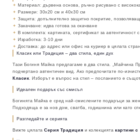
✦
Материал: дървена основа, ръчно рисувано с високок
✦
Размери: 30х20 см и 40х30 см
✦
Защита: допълнително защитно покритие, позволяващ
✦
Закачване: идва готова за окачване
✦
В комплекта: картината, сертификат за автентичност с
✦
Изработка: 3-10 дни
✦
Доставка: до адрес или офис на куриер в цялата стра
Класик или Традиция – два стила, един дух
Тази Богиня Майка предлагаме в два стила. „Майчина Пр
подчертано автентичен вид. Ако предпочитате по-изчис
Класик
. Изборът е въпрос на стил – посланието е същот
Идеален подарък със смисъл
Богинята Майка е сред най-смислените подаръци за жен
Подходяща е за нов дом, сватба, годишнина или като сп
Разгледайте и серията
Вижте цялата
Серия Традиция
и колекцията
картини с