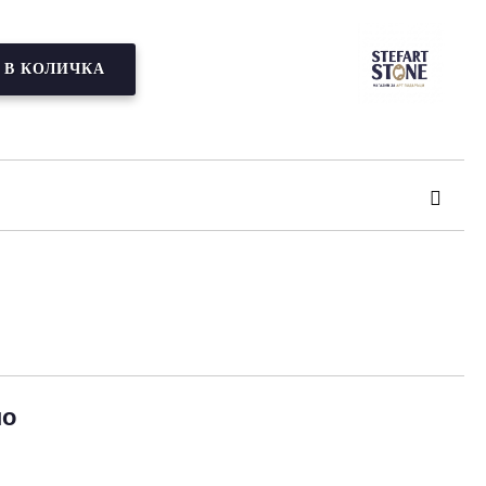
та за лични данни
те на работния ден.
но