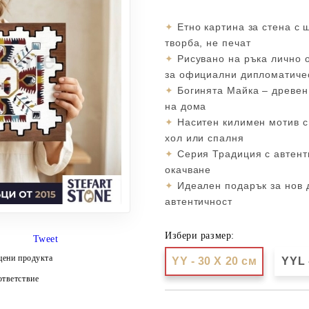
✦
Етно картина за стена с 
творба, не печат
✦
Рисувано на ръка лично о
за официални дипломатиче
✦
Богинята Майка – древен
на дома
✦
Наситен килимен мотив с
хол или спалня
✦
Серия Традиция с автенти
окачване
✦
Идеален подарък за нов д
автентичност
Избери размер:
Tweet
цени продукта
YY - 30 X 20 см
YYL 
тветствие
Добави в желани