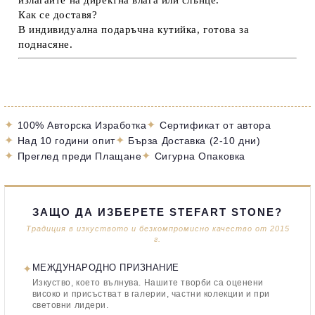
излагайте на директна влага или слънце.
Как се доставя?
В индивидуална подаръчна кутийка, готова за
поднасяне.
✦
✦
100% Авторска Изработка
Сертификат от автора
✦
✦
Над 10 години опит
Бърза Доставка (2-10 дни)
✦
✦
Преглед преди Плащане
Сигурна Опаковка
ЗАЩО ДА ИЗБЕРЕТЕ STEFART STONE?
Традиция в изкуството и безкомпромисно качество от 2015
г.
✦
МЕЖДУНАРОДНО ПРИЗНАНИЕ
Изкуство, което вълнува. Нашите творби са оценени
високо и присъстват в галерии, частни колекции и при
световни лидери.