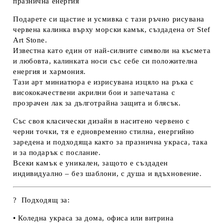
празнична енергия
Подарете си щастие и усмивка с тази
ръчно рисувана
червена калинка върху морски камък
, създадена от Stef
Art Stone.
Известна като един от най-силните
символи на късмета
и любовта
, калинката носи със себе си положителна
енергия и хармония.
Тази арт миниатюра е изрисувана изцяло на ръка с
висококачествени акрилни бои
и запечатана с
прозрачен лак за дълготрайна защита и блясък.
Със своя
класически дизайн в наситено червено с
черни точки
, тя е едновременно стилна, енергийно
заредена и подходяща както за празнична украса, така
и за подарък с послание.
Всеки камък е уникален, защото е
създаден
индивидуално – без шаблони, с душа и вдъхновение.
? Подходящ за:
• Коледна украса за дома, офиса или витрина