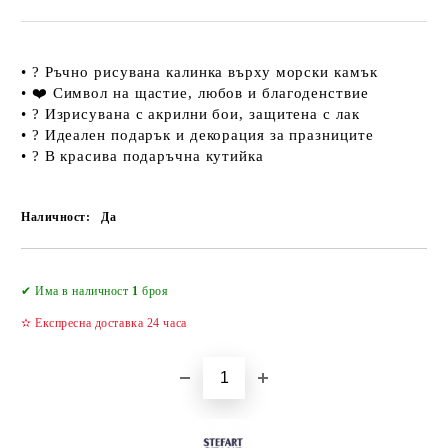
• ? Ръчно рисувана калинка върху морски камък
• ❤️ Символ на щастие, любов и благоденствие
• ?️ Изрисувана с акрилни бои, защитена с лак
• ? Идеален подарък и декорация за празниците
• ? В красива подаръчна кутийка
Наличност:
Да
Добави в желани
✔ Има в наличност
1
броя
✫ Експресна доставка 24 часа