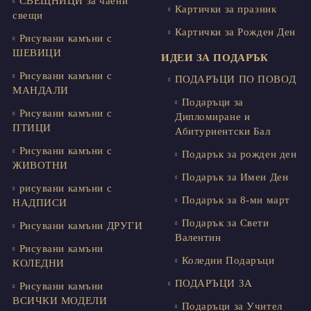
СВЕЩНИЦИ за чаени
Картички за празник
свещи
Картички за Рожден Ден
Рисувани камъни с
ШЕВИЦИ
ИДЕИ ЗА ПОДАРЪК
Рисувани камъни с
ПОДАРЪЦИ ПО ПОВОД
МАНДАЛИ
Подаръци за
Рисувани камъни с
Дипломиране и
ПТИЦИ
Абитуриентски Бал
Рисувани камъни с
Подарък за рожден ден
ЖИВОТНИ
Подарък за Имен Ден
рисувани камъни с
Подарък за 8-ми март
НАДПИСИ
Подарък за Свети
Рисувани камъни ДРУГИ
Валентин
Рисувани камъни
Коледни Подаръци
КОЛЕДНИ
ПОДАРЪЦИ ЗА
Рисувани камъни
ВСИЧКИ МОДЕЛИ
Подаръци за Учител