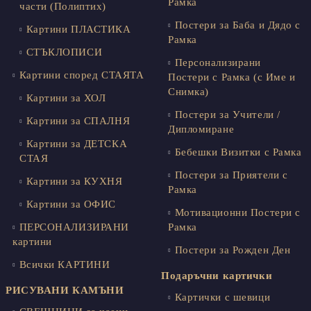
Рамка
части (Полиптих)
Постери за Баба и Дядо с
Картини ПЛАСТИКА
Рамка
СТЪКЛОПИСИ
Персонализирани
Картини според СТАЯТА
Постери с Рамка (с Име и
Снимка)
Картини за ХОЛ
Постери за Учители /
Картини за СПАЛНЯ
Дипломиране
Картини за ДЕТСКА
Бебешки Визитки с Рамка
СТАЯ
Постери за Приятели с
Картини за КУХНЯ
Рамка
Картини за ОФИС
Мотивационни Постери с
ПЕРСОНАЛИЗИРАНИ
Рамка
картини
Постери за Рожден Ден
Всички КАРТИНИ
Подаръчни картички
РИСУВАНИ КАМЪНИ
Картички с шевици