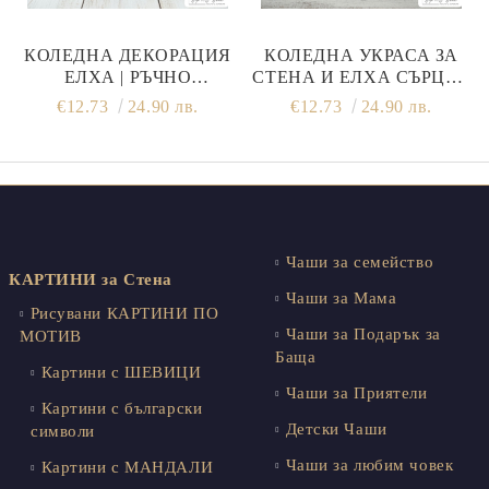
КОЛЕДНА ДЕКОРАЦИЯ
КОЛЕДНА УКРАСА ЗА
ЕЛХА | РЪЧНО
СТЕНА И ЕЛХА СЪРЦЕ ?
ИЗРАБОТЕНА
| РЪЧНА ИЗРАБОТКА
€12.73
24.90 лв.
€12.73
24.90 лв.
Чаши за семейство
КАРТИНИ за Стена
Чаши за Мама
Рисувани КАРТИНИ ПО
Чаши за Подарък за
МОТИВ
Баща
Картини с ШЕВИЦИ
Чаши за Приятели
Картини с български
Детски Чаши
символи
Чаши за любим човек
Картини с МАНДАЛИ