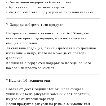
• Символичен подарък за близък човек
• Арт сувенир с позитивна енергия
• Част от комплект с други ръчно рисувани калинки
?
Защо да изберете този продукт
Изберете
червената калинка
от Stef Art Stone, ако
искате не просто декорация, а
малък талисман с
емоция и послание
.
Тя съчетава
традиция, ръчна изработка и съвременно
излъчване
– нещо, което не може да се повтори
фабрично.
Калинката е перфектен подарък за Коледа, за ново
начало или просто за късмет.
?
️ Нашият 10-годишен опит
Повече от десет години Stef Art Stone създава
уникални ръчно рисувани камъни и арт подаръци
,
изцяло с български характер.
Всеки продукт е рисуван на ръка, с
внимание към