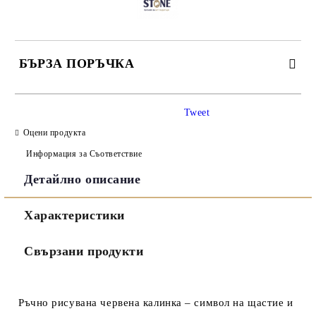
БЪРЗА ПОРЪЧКА
САМО ПОПЪЛНЕТЕ 3 ПОЛЕТА
Tweet
Оцени продукта
Информация за Съответствие
Детайлно описание
Съгласен съм с
Политиката за лични данни
Характеристики
Ние ще се свържем с вас в рамките на работния ден.
Свързани продукти
Ръчно рисувана червена калинка – символ на щастие и