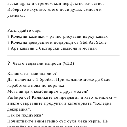
всеки щрих
и стремеж към перфектно качество.
Изберете изкуство, което носи
душа, смисъл и
усмивка
.
Разгледайте още:
?
Коледни калинки – ръчно рисувани върху камък
?
Коледна декорация и подаръци от Stef Art Stone
?
Арт камъни с български символи и мотиви
❓
Често задавани въпроси (ЧЗВ)
Калинката налична ли е?
Да, налична е 1 бройка. При желание може да бъде
изработена нова по поръчка.
Мога ли да я комбинирам с друг модел?
Разбира се! Калинките се предлагат и като комплект –
вижте свързаните продукти в категорията “Коледна
декорация”.
Как се поддържа?
Почиствайте внимателно със суха мека кърпа. Не