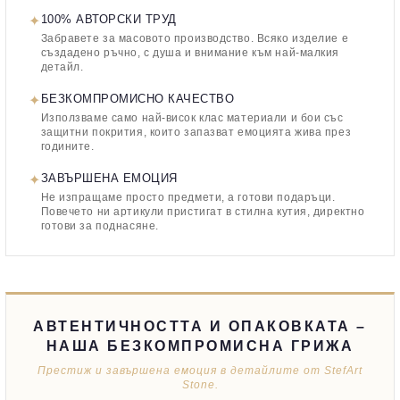
✦
100% АВТОРСКИ ТРУД
Забравете за масовото производство. Всяко изделие е
създадено ръчно, с душа и внимание към най-малкия
детайл.
✦
БЕЗКОМПРОМИСНО КАЧЕСТВО
Използваме само най-висок клас материали и бои със
защитни покрития, които запазват емоцията жива през
годините.
✦
ЗАВЪРШЕНА ЕМОЦИЯ
Не изпращаме просто предмети, а готови подаръци.
Повечето ни артикули пристигат в стилна кутия, директно
готови за поднасяне.
АВТЕНТИЧНОСТТА И ОПАКОВКАТА –
НАША БЕЗКОМПРОМИСНА ГРИЖА
Престиж и завършена емоция в детайлите от StefArt
Stone.