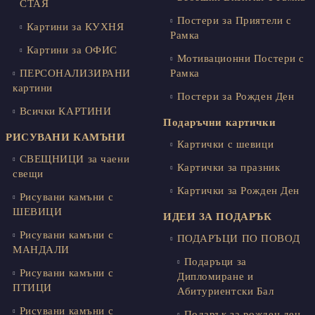
СТАЯ
Постери за Приятели с
Картини за КУХНЯ
Рамка
Картини за ОФИС
Мотивационни Постери с
ПЕРСОНАЛИЗИРАНИ
Рамка
картини
Постери за Рожден Ден
Всички КАРТИНИ
Подаръчни картички
РИСУВАНИ КАМЪНИ
Картички с шевици
СВЕЩНИЦИ за чаени
Картички за празник
свещи
Картички за Рожден Ден
Рисувани камъни с
ШЕВИЦИ
ИДЕИ ЗА ПОДАРЪК
Рисувани камъни с
ПОДАРЪЦИ ПО ПОВОД
МАНДАЛИ
Подаръци за
Рисувани камъни с
Дипломиране и
ПТИЦИ
Абитуриентски Бал
Рисувани камъни с
Подарък за рожден ден