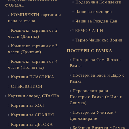
Подаръчни Комплекти
ФОРМАТ
Чаши за имен ден
КОМПЛЕКТИ картини и
пана за стена
Чаши за Рожден Ден
Комплект картини от 2
ТЕРМО ЧАШИ
части (Диптих)
Термо Чаши със Зодии
Комплект картини от 3
ПОСТЕРИ С РАМКА
части (Триптих)
Постери за Семейство с
Комплект картини от 4
Рамка
части (Полиптих)
Постери за Баба и Дядо с
Картини ПЛАСТИКА
Рамка
СТЪКЛОПИСИ
Персонализирани
Картини според СТАЯТА
Постери с Рамка (с Име и
Снимка)
Картини за ХОЛ
Постери за Учители /
Картини за СПАЛНЯ
Дипломиране
Картини за ДЕТСКА
Бебешки Визитки с Рамка