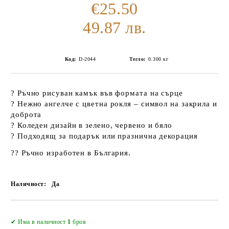
€25.50
49.87 лв.
Код:
D-2044
Тегло:
0.300
кг
?
Ръчно рисуван камък във формата на сърце
?
Нежно ангелче с цветна рокля
– символ на закрила и
доброта
?
Коледен дизайн в зелено, червено и бяло
?
Подходящ за подарък или празнична декорация
??
Ръчно изработен в България.
Наличност:
Да
Добави в желани
✔ Има в наличност
1
броя