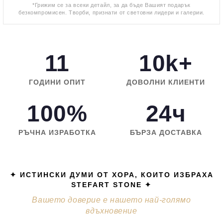
*Грижим се за всеки детайл, за да бъде Вашият подарък
безкомпромисен. Творби, признати от световни лидери и галерии.
11
10k+
ГОДИНИ ОПИТ
ДОВОЛНИ КЛИЕНТИ
100%
24ч
РЪЧНА ИЗРАБОТКА
БЪРЗА ДОСТАВКА
✦ ИСТИНСКИ ДУМИ ОТ ХОРА, КОИТО ИЗБРАХА
STEFART STONE ✦
Вашето доверие е нашето най-голямо
вдъхновение