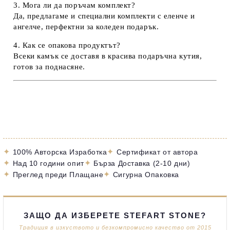
3. Мога ли да поръчам комплект?
Да, предлагаме и специални
комплекти с еленче и
ангелче
, перфектни за коледен подарък.
4. Как се опакова продуктът?
Всеки камък се доставя в
красива подаръчна кутия
,
готов за поднасяне.
✦
✦
100% Авторска Изработка
Сертификат от автора
✦
✦
Над 10 години опит
Бърза Доставка (2-10 дни)
✦
✦
Преглед преди Плащане
Сигурна Опаковка
ЗАЩО ДА ИЗБЕРЕТЕ STEFART STONE?
Традиция в изкуството и безкомпромисно качество от 2015