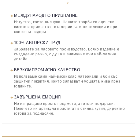
г.
✦
МЕЖДУНАРОДНО ПРИЗНАНИЕ
Изкуство, което вълнува. Нашите творби са оценени
високо и присъстват в галерии, частни колекции и при
световни лидери.
✦
100% АВТОРСКИ ТРУД
Забравете за масовото производство. Всяко изделие е
създадено ръчно, с душа и внимание към най-малкия
детайл.
✦
БЕЗКОМПРОМИСНО КАЧЕСТВО
Използваме само най-висок клас материали и бои със
защитни покрития, които запазват емоцията жива през
годините.
✦
ЗАВЪРШЕНА ЕМОЦИЯ
Не изпращаме просто предмети, а готови подаръци.
Повечето ни артикули пристигат в стилна кутия, директно
готови за поднасяне.