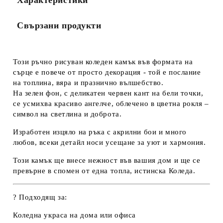
Характеристики
Ние ще се свържем с вас в рамките на работния ден.
Свързани продукти
Този ръчно рисуван коледен камък във формата на
сърце е повече от просто декорация - той е послание
на топлина, вяра и празнично вълшебство.
На зелен фон, с деликатен червен кант на бели точки,
се усмихва красиво ангелче, облечено в цветна рокля –
символ на светлина и доброта.
Изработен изцяло на ръка с акрилни бои и много
любов, всеки детайл носи усещане за уют и хармония.
Този камък ще внесе нежност във вашия дом и ще се
превърне в спомен от една топла, истинска Коледа.
?
Подходящ за:
Коледна украса на дома или офиса