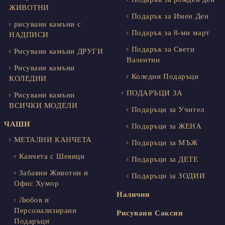
ЖИВОТНИ
Подарък за Имен Ден
рисувани камъни с
Подарък за 8-ми март
НАДПИСИ
Подарък за Свети
Рисувани камъни ДРУГИ
Валентин
Рисувани камъни
Коледни Подаръци
КОЛЕДНИ
ПОДАРЪЦИ ЗА
Рисувани камъни
ВСИЧКИ МОДЕЛИ
Подаръци за Учител
ЧАШИ
Подаръци за ЖЕНА
МЕТАЛНИ КАНЧЕТА
Подаръци за МЪЖ
Канчета с Шевици
Подаръци за ДЕТЕ
Забавни Животни и
Подаръци за ЗОДИИ
Офис Хумор
Налични
Любов и
Персонализирани
Рисувани Саксии
Подаръци