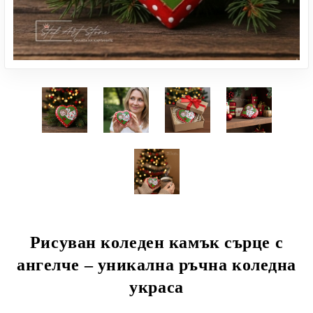
Рисуван коледен камък сърце с
ангелче – уникална ръчна коледна
украса