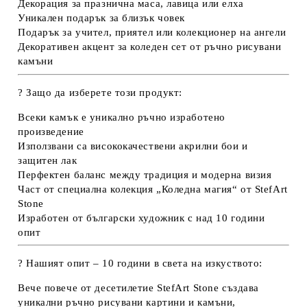
Декорация за празнична маса, лавица или елха
Уникален подарък за близък човек
Подарък за учител, приятел или колекционер на ангели
Декоративен акцент за коледен сет от ръчно рисувани
камъни
?
Защо да изберете този продукт:
Всеки камък е
уникално ръчно изработено
произведение
Използвани са
висококачествени акрилни бои
и
защитен лак
Перфектен баланс между традиция и модерна визия
Част от
специална колекция „Коледна магия“
от StefArt
Stone
Изработен от
български художник с над 10 години
опит
? Нашият опит – 10 години в света на изкуството:
Вече повече от десетилетие StefArt Stone създава
уникални ръчно рисувани картини и камъни
,